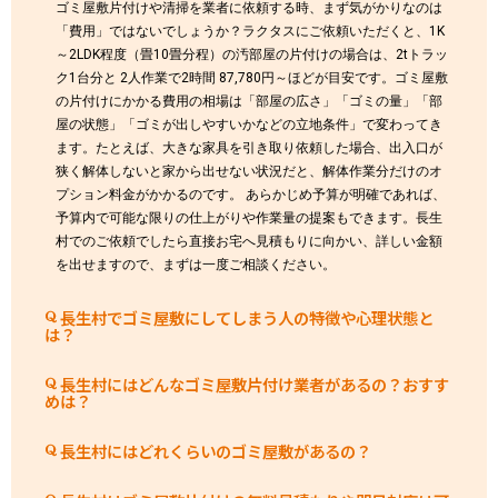
ゴミ屋敷片付けや清掃を業者に依頼する時、まず気がかりなのは
「費用」ではないでしょうか？ラクタスにご依頼いただくと、1K
～2LDK程度（畳10畳分程）の汚部屋の片付けの場合は、2tトラッ
ク1台分と 2人作業で2時間 87,780円～ほどが目安です。ゴミ屋敷
の片付けにかかる費用の相場は「部屋の広さ」「ゴミの量」「部
屋の状態」「ゴミが出しやすいかなどの立地条件」で変わってき
ます。たとえば、大きな家具を引き取り依頼した場合、出入口が
狭く解体しないと家から出せない状況だと、解体作業分だけのオ
プション料金がかかるのです。 あらかじめ予算が明確であれば、
予算内で可能な限りの仕上がりや作業量の提案もできます。長生
村でのご依頼でしたら直接お宅へ見積もりに向かい、詳しい金額
を出せますので、まずは一度ご相談ください。
長生村でゴミ屋敷にしてしまう人の特徴や心理状態と
は？
長生村にはどんなゴミ屋敷片付け業者があるの？おすす
めは？
長生村にはどれくらいのゴミ屋敷があるの？