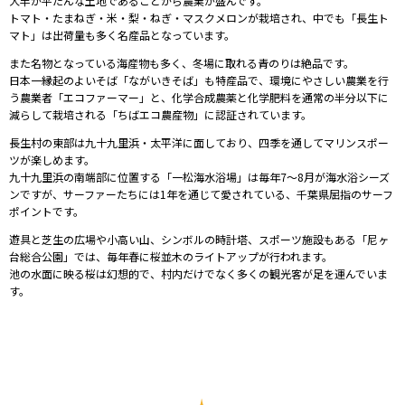
大半が平たんな土地であることから農業が盛んです。
トマト・たまねぎ・米・梨・ねぎ・マスクメロンが栽培され、中でも「長生ト
マト」は出荷量も多く名産品となっています。
また名物となっている海産物も多く、冬場に取れる青のりは絶品です。
日本一縁起のよいそば「ながいきそば」も特産品で、環境にやさしい農業を行
う農業者「エコファーマー」と、化学合成農薬と化学肥料を通常の半分以下に
減らして栽培される「ちばエコ農産物」に認証されています。
長生村の東部は九十九里浜・太平洋に面しており、四季を通してマリンスポー
ツが楽しめます。
九十九里浜の南端部に位置する「一松海水浴場」は毎年7〜8月が海水浴シーズ
ンですが、サーファーたちには1年を通じて愛されている、千葉県屈指のサーフ
ポイントです。
遊具と芝生の広場や小高い山、
シンボルの時計塔、スポーツ施設もある「尼ヶ
台総合公園」では、毎年
春に
桜並木のライトアップが行われます。
池の水面に映る桜は幻想的で、村内だけでなく多くの観光客が足を運んでいま
す。