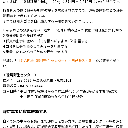
たとえば、ゴミ
処理量 140kg ÷ 20kg × 374円 ≒ 2,610円といった具合です。
持ち込みの際に身分証明書の提示を求められますので、運転免許証などの身分
証明書を持参してください。
それでは粗大ゴミを自己搬入する手順を見ていきましょう。
1.あらかじめ分別を行い、粗大ゴミを車に積み込んだ状態で処理施設へ向かう
2.身分証明書を受付で提示
3.係員の指示に従い、ゴミ
を積んだまま車ごと計量する
4.ゴミを自分で降ろして再度車を計量する
5.
重量に応じた処分手数料を現金で支払う
詳細は「
ゴミ処理場（環境衛生センター）へ自己搬入する
」をご確認くださ
い。
＜環境衛生センター＞
住所：〒297-0035 千葉県茂原市下永吉2101
電話番号：0475-23-4944
受入日時：平日 午前8時30分から午前11時45分／午後1時から午後4時まで
土・祝日 午前8時30分から午前11時45分
許可業者に収集依頼する
自分で家の中から収集所まで運び出せない方や、環境衛生センターへ持ち込む
ことが難しい場合は、広域組合で収集運搬を許可した長生一廃許可組合に収集