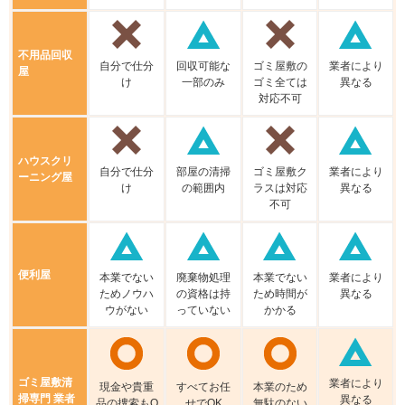
不⽤品回収
⾃分で仕分
回収可能な
ゴミ屋敷の
業者により
屋
け
⼀部のみ
ゴミ全ては
異なる
対応不可
ハウスクリ
⾃分で仕分
部屋の清掃
ゴミ屋敷ク
業者により
ーニング屋
け
の範囲内
ラスは対応
異なる
不可
便利屋
本業でない
廃棄物処理
本業でない
業者により
ためノウハ
の資格は持
ため時間が
異なる
ウがない
っていない
かかる
ゴミ屋敷清
業者により
現⾦や貴重
すべてお任
本業のため
掃専門 業者
異なる
品の捜索もO
せでOK
無駄のない