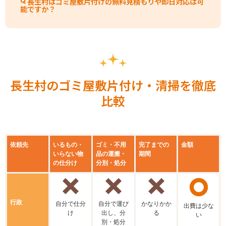
長生村はゴミ屋敷片付けの無料見積もりや即日対応は可
能ですか？
長生村のゴミ屋敷片付け・清掃を徹底
比較
依頼先
いるもの・
ゴミ・不用
完了までの
金額
いらない物
品の運搬・
期間
の仕分け
分別・処分
行政
⾃分で仕分
⾃分で運び
かなりかか
出費は少な
け
出し、分
る
い
別・処分