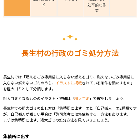
K
効率的な作
業
長生村の行政のゴミ処分方法
長生村では「
燃えるごみ専用袋に入らない燃えるゴミ、燃えないごみ専用袋に
入らない燃えないゴミのうち、
イラストに掲載
されている条件を満たすもの
」
を粗大ゴミとして分類します。
粗大ゴミとなるもののイラスト・詳細は「
粗大ゴミ
」で確認しましょう。
長生村での
粗大ゴミの出し方は「集積所に出す」のと「自己搬入」の2種類です
が、自己搬入が難しい場合は「許可業者に収集依頼する」方法もあります。
まずは
集積所
に出す、
粗大ゴミの処分方法
を見ていきましょう。
集積所
に出す