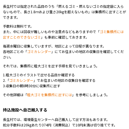
長生村では指定された品目のうち「燃えるゴミ・燃えないゴミの指定袋に入ら
ないもので、長さ1.8ｍおよび重さ20kgを超えないもの」は集積所に出すことが
できます。
手数料は無料です。
また、中には回収が難しいものや注意点などもありますので「
ゴミ集積所には
出すことのできないゴミ
」も事前に確認しておきます。
毎週水曜日に収集していますが、地区によって日程が異なります。
各地区ごとの「
ゴミカレンダー
」にてお住まいの地区の収集日を確認してくだ
さい。
それでは、集積所に粗大ゴミを出す手順を見ていきましょう。
1.粗大ゴミのイラストで出せる品目か確認する
2.「
ゴミカレンダー
」でお住まいの地区の収集日を確認する
3.収集日の朝8時30分に収集所に出す
その他詳細は「
粗大ゴミを集積所に出すには
」を参考にしましょう。
持込施設へ自己搬入する
長生村では、環境衛生センターへ自己搬入して出す方法もあります。
処分手数料は20kgあたり374円（消費税込）で10円未満は切り捨てです。