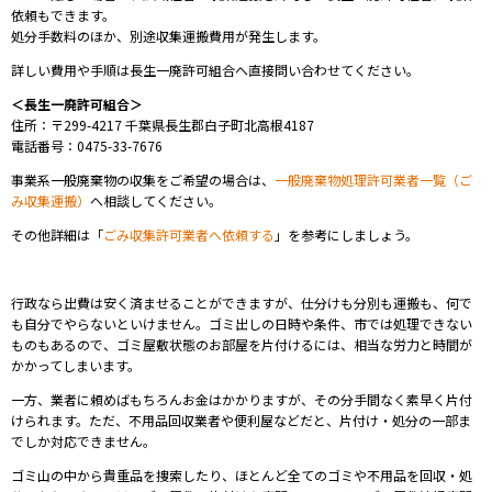
依頼もできます。
処分手数料のほか、別途収集運搬費用が発生します。
詳しい費用や手順は長生一廃許可組合へ直接問い合わせてください。
＜長生一廃許可組合＞
住所：〒299-4217 千葉県長生郡白子町北高根4187
電話番号：0475-33-7676
事業系一般廃棄物の収集をご希望の場合は、
一般廃棄物処理許可業者一覧（ご
み収集運搬）
へ相談してください。
その他詳細は「
ごみ収集許可業者へ依頼する
」を参考にしましょう。
⾏政なら出費は安く済ませることができますが、仕分けも分別も運搬も、何で
も⾃分でやらないといけません。ゴミ出しの⽇時や条件、市では処理できない
ものもあるので、ゴミ屋敷状態のお部屋を⽚付けるには、相当な労⼒と時間が
かかってしまいます。
⼀⽅、業者に頼めばもちろんお⾦はかかりますが、その分⼿間なく素早く⽚付
けられます。ただ、不⽤品回収業者や便利屋などだと、⽚付け・処分の⼀部ま
でしか対応できません。
ゴミ⼭の中から貴重品を捜索したり、ほとんど全てのゴミや不⽤品を回収・処