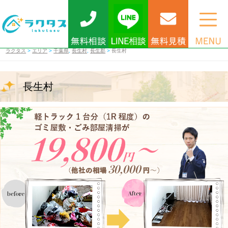
ラクタス
>
エリア
>
千葉県
,
長生村
,
長生郡
>
長生村
長生村