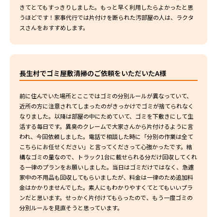
きてとてもすっきりしました。もっと早く利用したらよかったと思
うほどです！家事代行では片付けを断られた汚部屋の人は、ラクタ
スさんをおすすめします。
長生村でゴミ屋敷清掃のご依頼をいただいたA様
前に住んでいた場所とここではゴミの分別ルールが異なっていて、
近所の方に注意されてしまったのがきっかけでゴミが捨てられなく
なりました。以降は部屋の中にためていて、ゴミを下敷きにして生
活する毎日です。異臭のクレームで大家さんから片付けるように言
われ、今回依頼しました。電話で相談した時に「分別の作業は全て
こちらにお任せください」と言ってくださって心強かったです。結
構なゴミの量なので、トラック1台に載せられる分だけ回収してくれ
る一律のプランをお願いしました。当日はゴミだけではなく、急遽
家中の不用品も回収してもらいましたが、料金は一律のため追加料
金はかかりませんでした。素人にもわかりやすくてとてもいいプラ
ンだと思います。せっかく片付けてもらったので、もう一度ゴミの
分別ルールを見直そうと思っています。