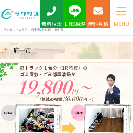
ラクタス
>
エリア
>
府中市
,
東京都
>
府中市
府中市