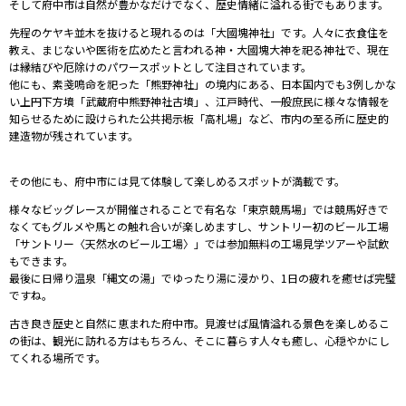
そして府中市は自然が豊かなだけでなく、歴史情緒に溢れる街でもあります。
先程のケヤキ並木を抜けると現れるのは「大國塊神社」です。人々に衣食住を
教え、まじないや医術を広めたと言われる神・大國塊大神を祀る神社で、現在
は縁結びや厄除けのパワースポットとして注目されています。
他にも、
素戔鳴命を祀った「熊野神社」の境内にある、
日本国内でも3例しかな
い上円下方墳「
武蔵府中熊野神社古墳」、
江戸時代、一般庶民に様々な情報を
知らせるために設けられた公共掲示板「
高札場」
など、
市内の至る所に歴史的
建造物が残されています。
その他にも、府中市には見て体験して楽しめるスポットが満載です。
様々なビッグレースが開催されることで有名な「東京競馬場」では競馬好きで
なくてもグルメや馬との触れ合いが楽しめますし、サントリー初のビール工場
「
サントリー〈天然水のビール工場〉」では
参加無料の工場見学ツアーや試飲
もできます。
最後に
日帰り温泉「縄文の湯」でゆったり湯に浸かり、1日の疲れを癒せば完璧
ですね。
古き良き歴史と自然に恵まれた府中市。見渡せば風情溢れる景色を楽しめるこ
の街は、観光に訪れる方はもちろん、そこに暮らす人々も癒し、心穏やかにし
てくれる場所です。