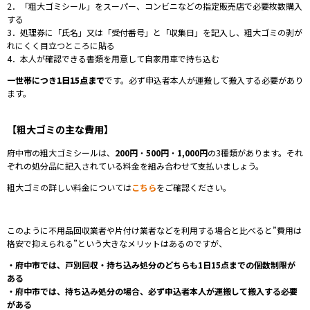
2．「
粗大ゴミシール
」をスーパー、コンビニなどの指定販売店で必要枚数購入
する
3．処理券に「氏名」又は「受付番号」と「収集日」を記入し、
粗大ゴミの剥が
れにくく目立つところに貼る
4．本人が確認できる書類を用意して自家用車で持ち込む
一世帯につき
1日15点まで
です。必ず申込者本人が運搬して搬入する必要があり
ます。
【粗大ゴミの主な費用】
府中市の粗大ゴミシールは、
200円
・
500円
・
1,000円
の3種類があります。
それ
ぞれの処分品に記入されている料金を組み合わせて支払いましょう。
粗大ゴミの詳しい料金については
こちら
をご確認ください。
このように不用品回収業者や片付け業者などを利用する場合と比べると”費用は
格安で抑えられる”という大きなメリットはあるのですが、
・府中市では、戸別回収・持ち込み処分のどちらも1日15点
までの
個数制限が
ある
・府中市では、持ち込み処分の場合、
必ず申込者本人が運搬して搬入する必要
がある