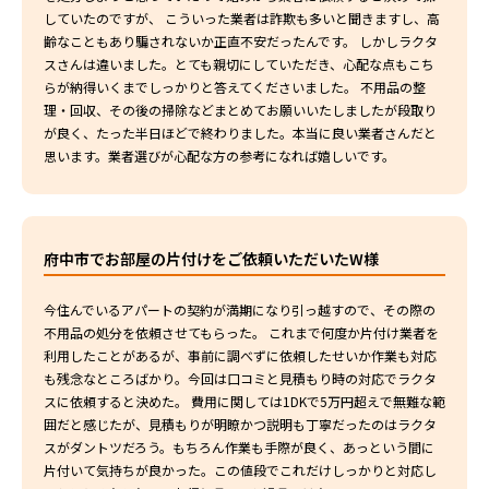
していたのですが、 こういった業者は詐欺も多いと聞きますし、高
齢なこともあり騙されないか正直不安だったんです。 しかしラクタ
スさんは違いました。とても親切にしていただき、心配な点もこち
らが納得いくまでしっかりと答えてくださいました。 不用品の整
理・回収、その後の掃除などまとめてお願いいたしましたが段取り
が良く、たった半日ほどで終わりました。本当に良い業者さんだと
思います。業者選びが心配な方の参考になれば嬉しいです。
府中市でお部屋の片付けをご依頼いただいたW様
今住んでいるアパートの契約が満期になり引っ越すので、その際の
不用品の処分を依頼させてもらった。 これまで何度か片付け業者を
利用したことがあるが、事前に調べずに依頼したせいか作業も対応
も残念なところばかり。今回は口コミと見積もり時の対応でラクタ
スに依頼すると決めた。 費用に関しては1DKで5万円超えで無難な範
囲だと感じたが、見積もりが明瞭かつ説明も丁寧だったのはラクタ
スがダントツだろう。もちろん作業も手際が良く、あっという間に
片付いて気持ちが良かった。この値段でこれだけしっかりと対応し