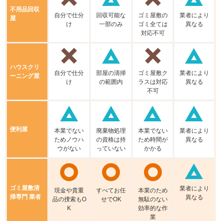
不⽤品回収
⾃分で仕分
回収可能な
ゴミ屋敷の
業者により
屋
け
⼀部のみ
ゴミ全ては
異なる
対応不可
ハウスクリ
⾃分で仕分
部屋の清掃
ゴミ屋敷ク
業者により
ーニング屋
け
の範囲内
ラスは対応
異なる
不可
便利屋
本業でない
廃棄物処理
本業でない
業者により
ためノウハ
の資格は持
ため時間が
異なる
ウがない
っていない
かかる
ゴミ屋敷清
業者により
現⾦や貴重
すべてお任
本業のため
掃専門 業者
異なる
品の捜索もO
せでOK
無駄のない
K
効率的な作
業