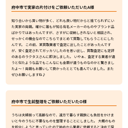
府中市で実家の片付けをご依頼いただいたA様
知り合いから貰い物が多く、どれも良い物だからと捨てられずにい
た実家の両親。確かに誰もが知る有名メーカーのものやブランド品
ばかりではあったんですが、さすがに収納しきれないと相談され、
せっかくの機会なのでこちらでまとめて買取してもらうことにした
んです。 この前、某買取業者で査定に出したことがあったんです
が、安く査定されてガッカリしたのを思い出し、買取査定にも定評
のあるのラクタスさんに即決しました。 いやぁ、査定する業者が違
うと似たような品でもこんなにも金額が違うものなのかと驚きまし
たよ〜！両親もお願いして良かったととても喜んでいました。また
ぜひお願いしますね♪
府中市で生前整理をご依頼いただいたO様
うちは夫婦揃って高齢なので、遠方で暮らす親族にも負担をかけま
いと今のうちに不要なものを整理することにしました。 大概のもの
を処分しようと思っていたので始めから業者に依頼すると決めて探