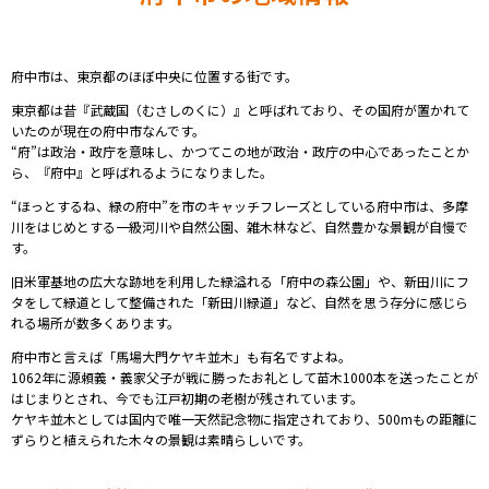
府中市は、東京都のほぼ中央に位置する街です。
東京都は昔『武蔵国（むさしのくに）』と呼ばれており、その国府が置かれて
いたのが現在の府中市なんです。
“府”は政治・政庁を意味し、かつてこの地が政治・政庁の中心であったことか
ら、『府中』と呼ばれるようになりました。
“ほっとするね、緑の府中”を市のキャッチフレーズとしている府中市は、多摩
川をはじめとする一級河川や自然公園、雑木林など、自然豊かな景観が自慢で
す。
旧米軍基地の広大な跡地を利用した緑溢れる「府中の森公園」や、新田川にフ
タをして緑道として整備された「新田川緑道」など、自然を思う存分に感じら
れる場所が数多くあります。
府中市と言えば「馬場大門ケヤキ並木」も有名ですよね。
1062年に源頼義・義家父子が戦に勝ったお礼として苗木1000本を送ったことが
はじまりとされ、今でも江戸初期の老樹が残されています。
ケヤキ並木としては国内で唯一天然記念物に指定されており、500mもの距離に
ずらりと植えられた木々の景観は素晴らしいです。