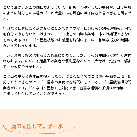
という点は、
退去の期日が迫っていて一刻も早く処分したい場合や、ゴミ屋敷
のように処分したい粗大ゴミが大量にある場合には不向きと言わざるを得ませ
ん。
⾏政なら出費は安く済ませることができますが、仕分けも分別も運搬も、何で
も⾃分でやらないといけません。ゴミ出しの⽇時や条件、市では処理できない
ものもあるので、ゴミ屋敷状態のお部屋を⽚付けるには、相当な労⼒と時間が
かかってしまいます。
⼀⽅、業者に頼めばもちろんお⾦はかかりますが、その分⼿間なく素早く⽚付
けられます。ただ、不⽤品回収業者や便利屋などだと、⽚付け・処分の⼀部ま
でしか対応できません。
ゴミ⼭の中から貴重品を捜索したり、ほとんど全てのゴミや不⽤品を回収・処
分したりできるのは、ゴミ屋敷の⽚付けを専⾨にしている、ゴミ屋敷清掃専⾨
業者だけです。どんなゴミ屋敷でも対応でき、豊富な経験と⼿慣れた作業で、
⼿際よく⽚付けていくことができます。