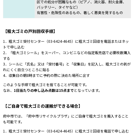
区での処分が困難なもの（ピアノ、消火器、耐火金庫、
バッテリー、タイヤなど）
有害性・危険性のあるもの、著しく悪臭を発するもの
【粗大ゴミの戸別回収手順】
1．粗大ゴミ受付センター（
03-6424-4645
）に粗大ゴミ回収を電話またはネッ
トで申し込む
2．「
粗大ゴミシール
」をスーパー、コンビニなどの指定販売店で必要枚数購入
する
3．シールに「氏名」又は「受付番号」と「収集日」を記入し、
粗大ゴミの剥が
れにくく目立つところに貼る
4．収集日
の朝8時までに予約の際に決めた場所に出す
このような手順で粗大ゴミを捨てることが可能です。
なお、
1日当たりの申し込み点数は15点まで
となっています。
【ご自身で粗大ゴミの運搬ができる場合】
府中市では、
「府中市リサイクルプラザ」に
ご自身で粗大ゴミを搬入すること
も可能です。
1．粗大ゴミ受付センター（
03-6424-4645
）
に粗大ゴミ回収を
電話で申し込む