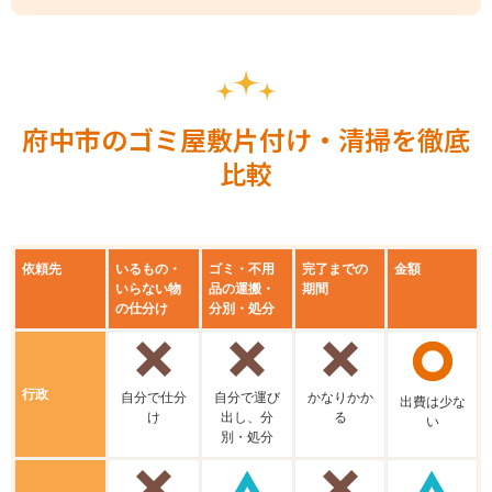
府中市のゴミ屋敷片付け・清掃を徹底
比較
依頼先
いるもの・
ゴミ・不用
完了までの
金額
いらない物
品の運搬・
期間
の仕分け
分別・処分
行政
⾃分で仕分
⾃分で運び
かなりかか
出費は少な
け
出し、分
る
い
別・処分