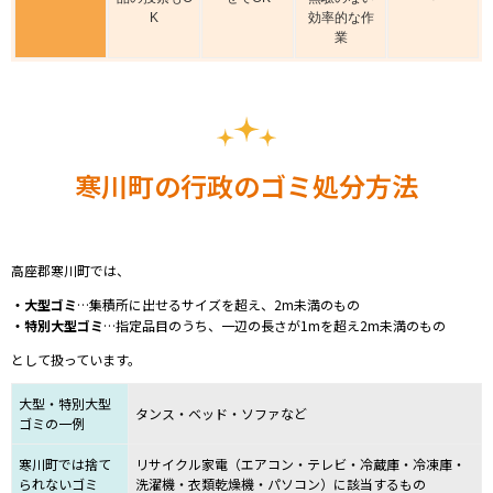
K
効率的な作
業
寒川町の行政のゴミ処分方法
高座郡寒川町では、
・大型ゴミ
…
集積所に出せるサイズを超え、2m未満のもの
・特別
大型ゴミ
…
指定品目のうち、一辺の長さが1mを超え2m未満のもの
として扱っています。
大型・特別大型
タンス・ベッド・ソファなど
ゴミの一例
寒川町では捨て
リサイクル家電（エアコン・テレビ・冷蔵庫・冷凍庫・
られないゴミ
洗濯機・衣類乾燥機・パソコン）に該当するもの