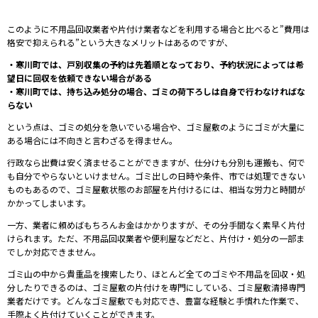
このように不用品回収業者や片付け業者などを利用する場合と比べると”費用は
格安で抑えられる”という大きなメリットはあるのですが、
・寒川町では、戸別収集の予約は先着順となっており、予約状況によっては希
望日に回収を依頼できない場合がある
・寒川町では、持ち込み処分の場合、
ゴミの荷下ろしは自身で行わなければ
な
らない
という点は、ゴミの処分を急いでいる場合や、ゴミ屋敷のようにゴミが大量に
ある場合には不向きと言わざるを得ません。
⾏政なら出費は安く済ませることができますが、仕分けも分別も運搬も、何で
も⾃分でやらないといけません。ゴミ出しの⽇時や条件、市では処理できない
ものもあるので、ゴミ屋敷状態のお部屋を⽚付けるには、相当な労⼒と時間が
かかってしまいます。
⼀⽅、業者に頼めばもちろんお⾦はかかりますが、その分⼿間なく素早く⽚付
けられます。ただ、不⽤品回収業者や便利屋などだと、⽚付け・処分の⼀部ま
でしか対応できません。
ゴミ⼭の中から貴重品を捜索したり、ほとんど全てのゴミや不⽤品を回収・処
分したりできるのは、ゴミ屋敷の⽚付けを専⾨にしている、ゴミ屋敷清掃専⾨
業者だけです。どんなゴミ屋敷でも対応でき、豊富な経験と⼿慣れた作業で、
⼿際よく⽚付けていくことができます。