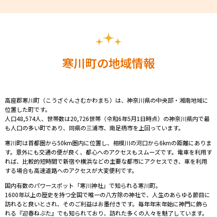
寒川町の地域情報
高座郡寒川町（こうざぐんさむかわまち）は、神奈川県の中央部・湘南地域に
位置した町です。
人口
48,574人、世帯数は20,726世帯（令和6年5月1日時点）の神奈川県内で最
も人口の多い町であり、同県の三浦市、南足柄市を上回っています。
寒川町は首都圏から50km圏内に位置し、相模川の河口から6kmの距離にありま
す。意外にも交通の便が良く、都心へのアクセスもスムーズです。電車を利用す
れば、比較的短時間で新宿や横浜などの主要な都市にアクセスでき、車を利用
する場合も高速道路へのアクセスが大変便利です。
国内有数のパワースポット「寒川神社」で知られる寒川町。
1600年以上の歴史を持つ全国で唯一の八方除の神社で、人生のあらゆる節目に
訪れると良いとされ、そのご利益はお墨付きです。毎年年末年始に神門に飾ら
れる『迎春ねぶた』でも知られており、訪れた多くの人々を魅了しています。