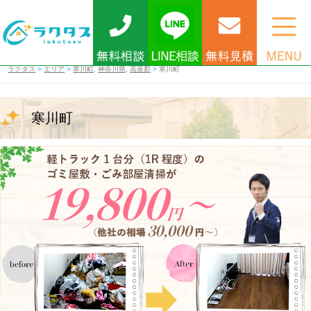
ラクタス
>
エリア
>
寒川町
,
神奈川県
,
高座郡
>
寒川町
寒川町