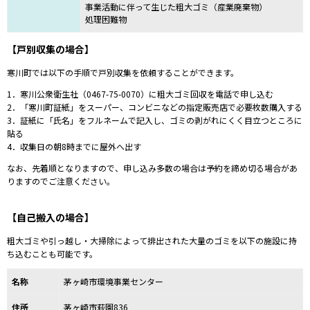
事業活動に伴って生じた粗大ゴミ（産業廃棄物）
処理困難物
【戸別収集の場合】
寒川町では以下の手順で戸別収集を依頼することができます。
1．寒川公衆衛生社（
0467-75-0070
）に粗大ゴミ回収を電話で申し込む
2．「寒川町証紙
」をスーパー、コンビニなどの指定販売店で必要枚数購入する
3．証紙に「氏名」をフルネームで記入し、
ゴミの剥がれにくく目立つところに
貼る
4．収集日
の朝8時までに屋外へ出す
なお、先着順となりますので、申し込み多数の場合は予約を締め切る場合があ
りますのでご注意ください。
【自己搬入の場合】
粗大ゴミや引っ越し・大掃除によって排出された大量のゴミを以下の施設に持
ち込むことも可能です。
名称
茅ヶ崎市環境事業センター
住所
茅ヶ崎市萩園836