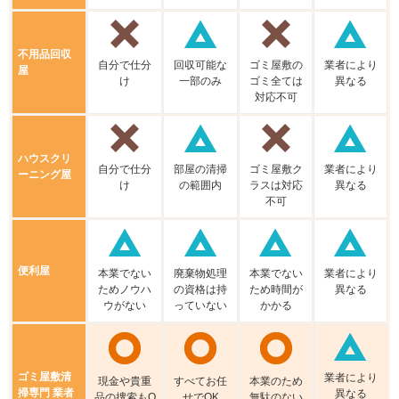
不⽤品回収
⾃分で仕分
回収可能な
ゴミ屋敷の
業者により
屋
け
⼀部のみ
ゴミ全ては
異なる
対応不可
ハウスクリ
⾃分で仕分
部屋の清掃
ゴミ屋敷ク
業者により
ーニング屋
け
の範囲内
ラスは対応
異なる
不可
便利屋
本業でない
廃棄物処理
本業でない
業者により
ためノウハ
の資格は持
ため時間が
異なる
ウがない
っていない
かかる
ゴミ屋敷清
業者により
現⾦や貴重
すべてお任
本業のため
掃専門 業者
異なる
品の捜索もO
せでOK
無駄のない