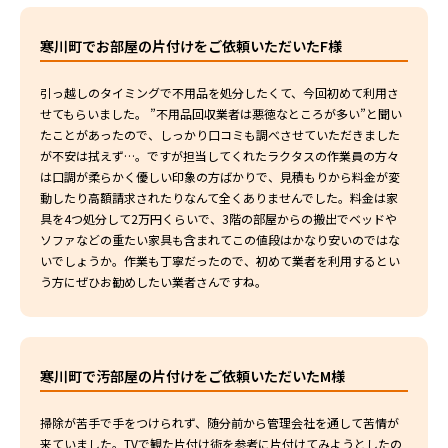
寒川町でお部屋の片付けをご依頼いただいたF様
引っ越しのタイミングで不用品を処分したくて、今回初めて利用さ
せてもらいました。 ”不用品回収業者は悪徳なところが多い”と聞い
たことがあったので、しっかり口コミも調べさせていただきました
が不安は拭えず…。ですが担当してくれたラクタスの作業員の方々
は口調が柔らかく優しい印象の方ばかりで、見積もりから料金が変
動したり高額請求されたりなんて全くありませんでした。料金は家
具を4つ処分して2万円くらいで、3階の部屋からの搬出でベッドや
ソファなどの重たい家具も含まれてこの値段はかなり安いのではな
いでしょうか。作業も丁寧だったので、初めて業者を利用するとい
う方にぜひお勧めしたい業者さんですね。
寒川町で汚部屋の片付けをご依頼いただいたM様
掃除が苦手で手をつけられず、随分前から管理会社を通して苦情が
来ていました。TVで観た片付け術を参考に片付けてみようとしたの