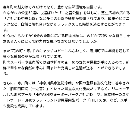
寒川町の魅力はそれだけでなく、豊かな自然環境も自慢です。
かながわの公園50選にも選ばれた「一之宮公園」をはじめ、芝生広場の広がる
「さむかわ中央公園」など
多くの公園や緑地が整備されており、散策やピクニ
ックなど、自然と触れ合いながらリラックスした時間を過ごすことができま
す。
中心地からわずか10分の距離に広がる田園風景は、のどかで穏やかな暮らしを
求める人々にとって魅力的な環境なのではないでしょうか。
また”花の町・寒川”のキャッチコピーにふさわしく、寒川町では年間を通して
様々な種類の花が栽培されています。
町内スーパーや直売所では四季折々の花、旬の野菜や果物が手に入るので、新
鮮で華やかな自然の恵みに囲まれた充実した生活が送ることができるでしょ
う。
さらに、寒川町には「神奈川県水道記念館」や国の登録有形文化財に答申され
た「旧広田医院（一之宮）」といった貴重な文化施設だけでなく、リニューア
ルした町営プール「HAYASHIウォーターパークさむかわ」や、
日本唯一のスケ
ートボード・BMXフラットランド専用屋内型パーク「THE PARK」など、スポー
ツ施設も
充実しています。