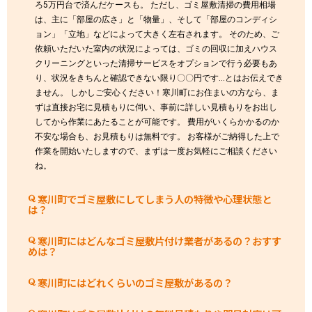
ろ5万円台で済んだケースも。 ただし、ゴミ屋敷清掃の費用相場
は、主に「部屋の広さ」と「物量」、そして「部屋のコンディシ
ョン」「立地」などによって大きく左右されます。 そのため、ご
依頼いただいた室内の状況によっては、ゴミの回収に加えハウス
クリーニングといった清掃サービスをオプションで行う必要もあ
り、状況をきちんと確認できない限り〇〇円です…とはお伝えでき
ません。 しかしご安心ください！寒川町にお住まいの方なら、ま
ずは直接お宅に見積もりに伺い、事前に詳しい見積もりをお出し
してから作業にあたることが可能です。 費用がいくらかかるのか
不安な場合も、お見積もりは無料です。 お客様がご納得した上で
作業を開始いたしますので、まずは一度お気軽にご相談ください
ね。
寒川町でゴミ屋敷にしてしまう人の特徴や心理状態と
は？
寒川町にはどんなゴミ屋敷片付け業者があるの？おすす
めは？
寒川町にはどれくらいのゴミ屋敷があるの？