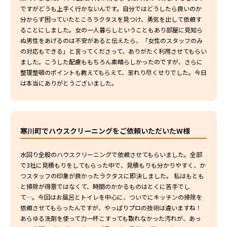
ですがどうも上手く行かないんです。自分ではどうしたら良いのか
分からず困っていたところラクタスを見つけ、勇気を出して依頼す
ることにしました。女の一人暮らしということもあり部屋に見知ら
ぬ男性をあげるのは不安があると伝えたら、「女性のスタッフのみ
の対応もできる」と言ってくださって、ありがたく利用させてもらい
ました。こうした配慮ももちろん素晴らしかったのですが、さらに
整理整頓のポイントも教えてもらえて、至れり尽くせりでした。今日
は本当にありがとうございました。
寒川町でハウスクリーニングをご依頼いただいたW様
水回り全般のハウスクリーニングで依頼させてもらいました。全部
で3社に見積もりをしてもらった中で、見積もりも分かりやすく、か
つスタッフの印象が良かったラクタスに即決しました。 私はもとも
と掃除が得意ではなくて、時間のかかるものはとくに苦手でし
て…。今回はお風呂とトイレを中心に、ついでにキッチンの掃除を
依頼させてもらったんですが、やっぱりプロの技術は違いますね！
あらゆる洗剤を使って力一杯こすっても取れなかった汚れが、あっ