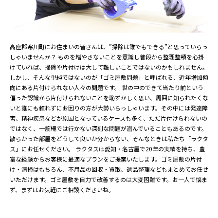
高座郡寒川町にお住まいの皆さんは、”掃除は誰でもできる”と思っていらっ
しゃいませんか？ ものを増やさないことを意識し普段から整理整頓を心掛
けていれば、掃除や片付けは大して難しいことではないのかもしれません。
しかし、そんな単純ではないのが「ゴミ屋敷問題」と呼ばれる、近年増加傾
向にある片付けられない人々の問題です。 世の中のできて当たり前という
偏った認識から片付けられないことを恥ずかしく思い、周囲に知られたくな
いと誰にも頼れずにお困りの方が大勢いらっしゃいます。その中には発達障
害、精神疾患などが原因となっているケースも多く、ただ片付けられないの
ではなく、一筋縄では行かない深刻な問題が潜んでいることもあるのです。
散らかった部屋をどうして良いか分からない、そんなときは私たち「ラクタ
ス」にお任せください。 ラクタスは愛知・名古屋で20年の実績を持ち、豊
富な経験からお客様に最適なプランをご提案いたします。ゴミ屋敷の片付
け・清掃はもちろん、不用品の回収・買取、遺品整理などもまとめてお任せ
いただけます。ゴミ屋敷を自力で改善するのは大変困難です。お一人で悩ま
ず、まずはお気軽にご相談くださいね。