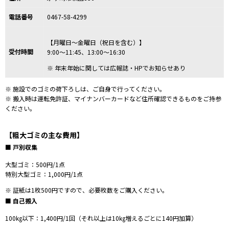
電話番号
0467-58-4299
【月曜日〜金曜日（祝日を含む）】
受付時間
9:00～11:45、
13:00～16:30
※ 年末年始に関しては
広報誌・HPでお知らせあり
※
施設でのゴミの荷下ろしは、ご自身で行ってください。
※ 搬入時は運転免許証、マイナンバーカードなど住所確認できるものをご持参
ください。
【粗大ゴミの主な費用】
■ 戸別収集
大型ゴミ：500円/1点
特別大型ゴミ：1,000円/1点
※
証紙は1枚500円ですので、必要枚数をご購入ください。
■ 自己搬入
100㎏以下：1,400円/1回（それ以上は10㎏増えるごとに140円加算）