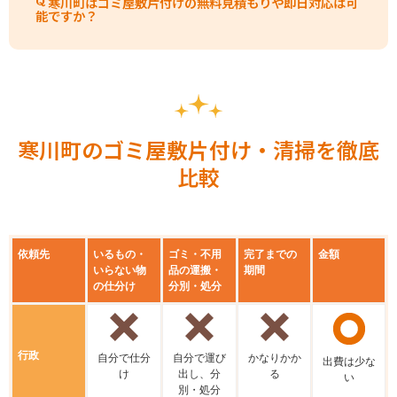
寒川町はゴミ屋敷片付けの無料見積もりや即日対応は可
能ですか？
寒川町のゴミ屋敷片付け・清掃を徹底
比較
依頼先
いるもの・
ゴミ・不用
完了までの
金額
いらない物
品の運搬・
期間
の仕分け
分別・処分
行政
⾃分で仕分
⾃分で運び
かなりかか
出費は少な
け
出し、分
る
い
別・処分