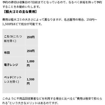
予約の締切は収集日の7日前までとなっているので、なるべく余裕を持って予約
することをお勧めいたします。
【粗大ゴミの主な費用】
費用は粗大ゴミの大きさによって異なりますが、名古屋市の場合、250円～
1,500円ほどで処分が可能です。
こたつ
(こたつ
250円
板を除く)
250円
布団
1,000
電子レンジ
円
ベッド
(マット
1,500
レスを除く)
円
このように不用品回収業者などを利用する場合と比べると”費用は格安で抑えら
れる”という大きなメリットはあるのですが、