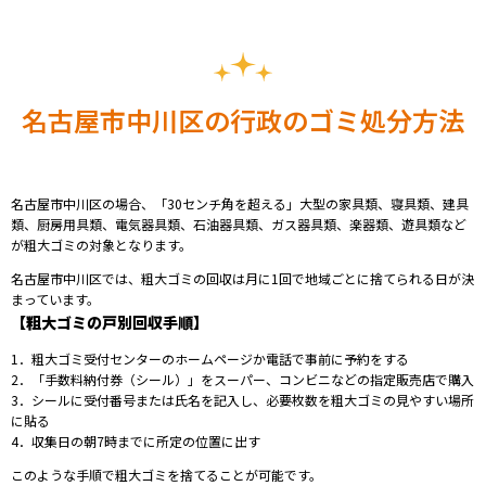
名古屋市中川区の行政のゴミ処分方法
名古屋市中川区の場合、「30センチ角を超える」大型の家具類、寝具類、建具
類、厨房用具類、電気器具類、石油器具類、ガス器具類、楽器類、遊具類など
が粗大ゴミの対象となります。
名古屋市中川区では、粗大ゴミの回収は月に1回で地域ごとに捨てられる日が決
まっています。
【粗大ゴミの戸別回収手順】
1．粗大ゴミ受付センターのホームページか電話で事前に予約をする
2．「手数料納付券（シール）」をスーパー、コンビニなどの指定販売店で購入
3．シールに受付番号または氏名を記入し、必要枚数を粗大ゴミの見やすい場所
に貼る
4．収集日の朝7時までに所定の位置に出す
このような手順で粗大ゴミを捨てることが可能です。