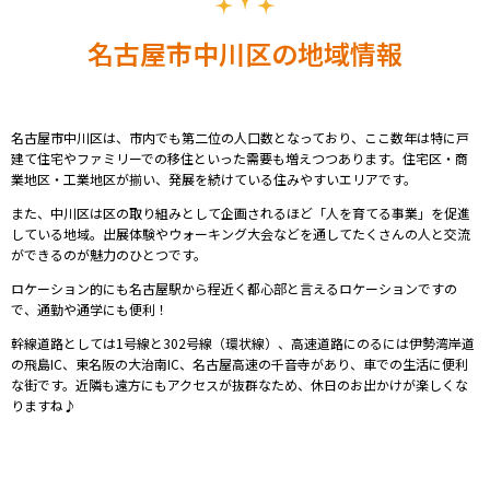
名古屋市中川区の地域情報
名古屋市中川区は、市内でも第二位の人口数となっており、ここ数年は特に戸
建て住宅やファミリーでの移住といった需要も増えつつあります。住宅区・商
業地区・工業地区が揃い、発展を続けている住みやすいエリアです。
また、中川区は区の取り組みとして企画されるほど「人を育てる事業」を促進
している地域。出展体験やウォーキング大会などを通してたくさんの人と交流
ができるのが魅力のひとつです。
ロケーション的にも名古屋駅から程近く都心部と言えるロケーションですの
で、通勤や通学にも便利！
幹線道路としては1号線と302号線（環状線）、高速道路にのるには伊勢湾岸道
の飛島IC、東名阪の大治南IC、名古屋高速の千音寺があり、車での生活に便利
な街です。
近隣も遠方にもアクセスが抜群なため、休日のお出かけが楽しくな
りますね♪