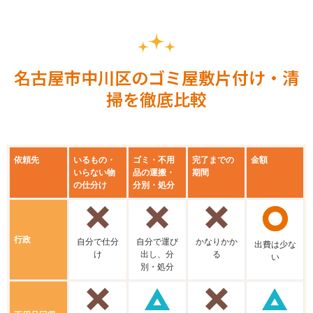
名古屋市中川区のゴミ屋敷片付け・清
掃を徹底比較
依頼先
いるもの・
ゴミ・不用
完了までの
金額
いらない物
品の運搬・
期間
の仕分け
分別・処分
行政
⾃分で仕分
⾃分で運び
かなりかか
出費は少な
け
出し、分
る
い
別・処分