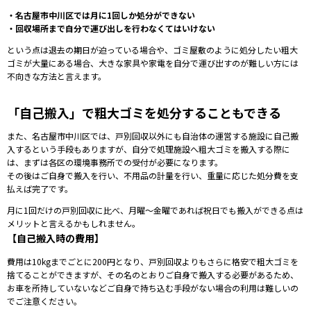
・名古屋市中川区では月に1回しか処分ができない
・回収場所まで自分で運び出しを行わなくてはいけない
という点は
退去の期日が迫っている場合や、ゴミ屋敷のように処分したい粗大
ゴミが大量にある場合、大きな家具や家電を自分で運び出すのが難しい方には
不向きな方法と言えます。
「自己搬入」で粗大ゴミを処分することもできる
また、名古屋市中川区では、戸別回収以外にも自治体の運営する施設に自己搬
入する
という手段もありますが、
自分で処理施設へ粗大ゴミを搬入する際に
は、まずは各区の環境事務所での受付が必要になります。
その後はご自身で搬入を行い、不用品の計量を行い、重量に応じた処分費を支
払えば完了です。
月に1回だけの戸別回収に比べ、月曜～金曜であれば祝日でも搬入ができる点は
メリットと言えるかもしれません。
【自己搬入時の費用】
費用は10kgまでごとに200円となり、戸別回収よりもさらに格安で粗大ゴミを
捨てることができますが、その名のとおりご自身で搬入する必要があるため、
お車を所持していないなどご自身で持ち込む手段がない場合の利用は難しいの
でご注意ください。