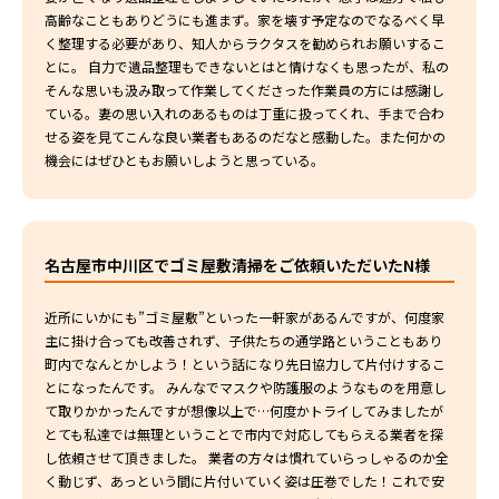
高齢なこともありどうにも進まず。家を壊す予定なのでなるべく早
く整理する必要があり、知人からラクタスを勧められお願いするこ
とに。 自力で遺品整理もできないとはと情けなくも思ったが、私の
そんな思いも汲み取って作業してくださった作業員の方には感謝し
ている。妻の思い入れのあるものは丁重に扱ってくれ、手まで合わ
せる姿を見てこんな良い業者もあるのだなと感動した。また何かの
機会にはぜひともお願いしようと思っている。
名古屋市中川区でゴミ屋敷清掃をご依頼いただいたN様
近所にいかにも”ゴミ屋敷”といった一軒家があるんですが、何度家
主に掛け合っても改善されず、子供たちの通学路ということもあり
町内でなんとかしよう！という話になり先日協力して片付けするこ
とになったんです。 みんなでマスクや防護服のようなものを用意し
て取りかかったんですが想像以上で…何度かトライしてみましたが
とても私達では無理ということで市内で対応してもらえる業者を探
し依頼させて頂きました。 業者の方々は慣れていらっしゃるのか全
く動じず、あっという間に片付いていく姿は圧巻でした！これで安