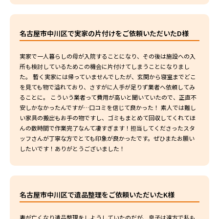
名古屋市中川区で実家の片付けをご依頼いただいたD様
実家で一人暮らしの母が入院することになり、その後は施設への入
所も検討しているためこの機会に片付けてしまうことになりまし
た。 暫く実家には帰っていませんでしたが、玄関から寝室までどこ
を見ても物で溢れており、さすがに人手が足りず業者へ依頼してみ
ることに。 こういう業者って費用が高いと聞いていたので、正直不
安しかなかったんですが…口コミを信じて良かった！ 素人では難し
い家具の搬出もお手の物ですし、ゴミもまとめて回収してくれてほ
んの数時間で作業完了なんて凄すぎます！担当してくださったスタ
ッフさんが丁寧な方でとても印象が良かったです。ぜひまたお願い
したいです！ありがとうございました！
名古屋市中川区で遺品整理をご依頼いただいたK様
妻が亡くなり遺品整理をしようしていたのだが、息子は遠方で私も