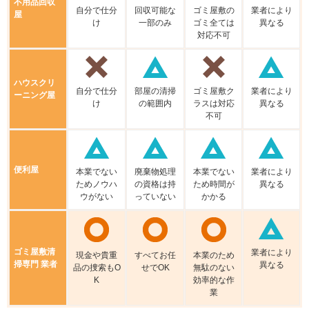
不⽤品回収
⾃分で仕分
回収可能な
ゴミ屋敷の
業者により
屋
け
⼀部のみ
ゴミ全ては
異なる
対応不可
ハウスクリ
⾃分で仕分
部屋の清掃
ゴミ屋敷ク
業者により
ーニング屋
け
の範囲内
ラスは対応
異なる
不可
便利屋
本業でない
廃棄物処理
本業でない
業者により
ためノウハ
の資格は持
ため時間が
異なる
ウがない
っていない
かかる
ゴミ屋敷清
業者により
現⾦や貴重
すべてお任
本業のため
掃専門 業者
異なる
品の捜索もO
せでOK
無駄のない
K
効率的な作
業