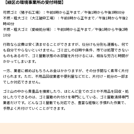
【緑区の環境事業所の受付時間】
可燃ゴミ（猪子石工場）：午前8時から正午まで／午後1時から午後3時00分
不燃・粗大ゴミ（大江破砕工場）：午前8時から正午まで／午後1時から午後2
時40分
不燃・粗大ゴミ（愛岐処分場）：午前8時から正午まで／午後1時から午後2時
10分
⾏政なら出費は安く済ませることができますが、仕分けも分別も運搬も、何で
も⾃分でやらないといけません。ゴミ出しの⽇時や条件、市では処理できない
ものもあるので、ゴミ屋敷状態のお部屋を⽚付けるには、相当な労⼒と時間が
かかってしまいます。
⼀⽅、業者に頼めばもちろんお⾦はかかりますが、その分⼿間なく素早く⽚付
けられます。ただ、不⽤品回収業者や便利屋などだと、⽚付け・処分の⼀部ま
でしか対応できません。
ゴミ⼭の中から貴重品を捜索したり、ほとんど全てのゴミや不⽤品を回収・処
分したりできるのは、ゴミ屋敷の⽚付けを専⾨にしている、ゴミ屋敷清掃専⾨
業者だけです。どんなゴミ屋敷でも対応でき、豊富な経験と⼿慣れた作業で、
⼿際よく⽚付けていくことができます。