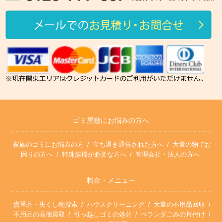
ゴミ屋敷にお悩みの方へ
家族のゴミにお悩みの方
立ち退き通告された方へ
大量の物でお
困りの方へ
特殊清掃が必要な方へ
管理会社・法人の方へ
料金・メニュー
貴重品・失くし物捜索
ハウスクリーニング
大量の不用品回収
不用品の高価買取
引っ越しゴミの処分
ベランダごみの片付け