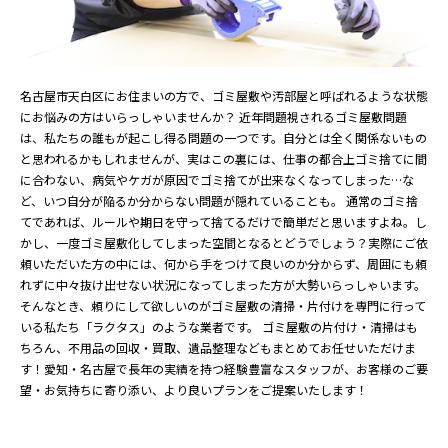
名古屋市天白区にお住まいの方で、ゴミ屋敷や汚部屋と呼ばれるような状態
にお悩みの方はいらっしゃいませんか？ 近年問題視されるゴミ屋敷問題
は、私たちの誰もが起こし得る問題の一つです。自分とは全く関係ないもの
と思われるかもしれませんが、実はこの裏には、仕事の都合上ゴミ捨てに間
に合わない、病気やケガが原因でゴミ捨てが出来なくなってしまった…な
ど、いつ自分が陥るか分からない問題が隠れていることも。 通常のゴミ捨
てであれば、ルールや期日を守って捨てるだけで簡単だと思いますよね。し
かし、一度ゴミ屋敷化してしまった空間となるとどうでしょう？実際にご依
頼いただいた方の中には、何から手をつけて良いのか分からず、周囲にも頼
れずに中々抜け出せない状況になってしまった方が大勢いらっしゃいます。
そんなとき、頼りにして欲しいのがゴミ屋敷の清掃・片付けを専門に行って
いる私たち「ラクタス」のような業者です。 ゴミ屋敷の片付け・清掃はも
ちろん、不用品の回収・買取、遺品整理などもまとめてお任せいただけま
す！愛知・名古屋で長年の実績を持つ経験豊富なスタッフが、お客様のご要
望・お気持ちに寄り添い、より良いプランをご提案いたします！