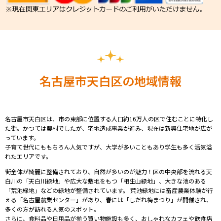
名古屋市天白区の地域情報
名古屋市天白区は、市の東部に位置する人口約16万人の区で住むことに特化し
た街。かつては農村でしたが、宅地造成事業が進み、現在は新興住宅地が広が
っています。
子育て世代にももちろん人気ですが、大学が多いこともあり学生も多く活気溢
れたエリアです。
街全体が綺麗に整備されており、自然が多いのが魅力！区の中央部を流れる天
白川の「天白川緑地」や広大な敷地をもつ「相生山緑地」、大きな池のある
「荒池緑地」などの緑地が整備されています。 荒池緑地には畜産農業体験が行
える「名古屋農業センター」があり、春には「しだれ梅まつり」が開催され、
多くの方が訪れる人気のスポット。
さらに、食料品や日用品が揃う買い物施設も多く、おしゃれなカフェや飲食店