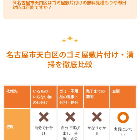
名古屋市天白区はゴミ屋敷片付けの無料見積もりや即日
対応は可能ですか？
名古屋市天白区のゴミ屋敷片付け・清
掃を徹底比較
依頼先
いるもの・
ゴミ・不用
完了までの
金額
いらない物
品の運搬・
期間
の仕分け
分別・処分
行政
⾃分で仕分
⾃分で運び
かなりかか
出費は少な
け
出し、分
る
い
別・処分