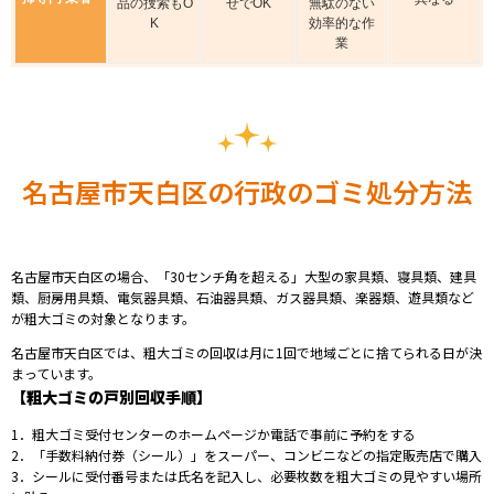
品の捜索もO
せでOK
無駄のない
K
効率的な作
業
名古屋市天白区の行政のゴミ処分方法
名古屋市天白区の場合、「30センチ角を超える」大型の家具類、寝具類、建具
類、厨房用具類、電気器具類、石油器具類、ガス器具類、楽器類、遊具類など
が粗大ゴミの対象となります。
名古屋市天白区では、粗大ゴミの回収は月に1回で地域ごとに捨てられる日が決
まっています。
【粗大ゴミの戸別回収手順】
1．粗大ゴミ受付センターのホームページか電話で事前に予約をする
2．「手数料納付券（シール）」をスーパー、コンビニなどの指定販売店で購入
3．シールに受付番号または氏名を記入し、必要枚数を粗大ゴミの見やすい場所