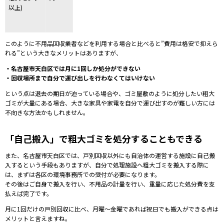
以上)
このように不用品回収業者などを利用する場合と比べると”費用は格安で抑えら
れる”という大きなメリットはありますが、
・名古屋市天白区では月に1回しか処分ができない
・回収場所まで自分で運び出しを行わなくてはいけない
という点は
退去の期日が迫っている場合や、ゴミ屋敷のように処分したい粗大
ゴミが大量にある場合、大きな家具や家電を自分で運び出すのが難しい方には
不向きな方法かもしれません。
「自己搬入」で粗大ゴミを処分することもできる
また、名古屋市天白区では、戸別回収以外にも自治体の運営する施設に自己搬
入する
という手段もありますが、
自分で処理施設へ粗大ゴミを搬入する際に
は、まずは各区の環境事務所での受付が必要になります。
その後はご自身で搬入を行い、不用品の計量を行い、重量に応じた処分費を支
払えば完了です。
月に1回だけの戸別回収に比べ、月曜～金曜であれば祝日でも搬入ができる点は
メリットと言えますね。