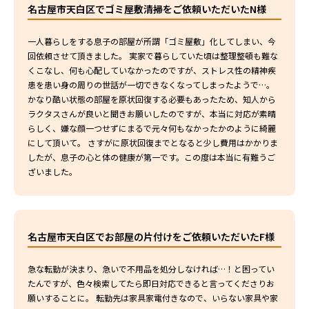
名古屋市天白区でゴミ屋敷清掃をご依頼いただいたN様
一人暮らしをする息子の部屋が所謂「ゴミ屋敷」化してしまい、今
回依頼させて頂きました。 実家で暮らしていた頃は整理整頓も難な
くこなし、何も心配していなかったのですが、ストレス性の精神疾
患を患い身の周りの世話が一切できなくなってしまったようで…。
かなり酷い状態の部屋を原状回復する必要もあったため、知人から
ラクタスさんが良いと聞きお願いしたのですが、本当に対応が素晴
らしく、嫌な顔一つせずにまるで元々何もなかったかのように綺麗
にして頂いて。 さすがに原状回復までとなると少し費用はかかりま
したが、息子の心と体の健康が第一です。この度は本当に有難うご
ざいました。
名古屋市天白区でお部屋の片付けをご依頼いただいたF様
急な転勤が決まり、急いで不用品を処分しなければ…！と困ってい
たんですが、色々検索してたら即日対応できると言ってくださりお
願いすることに。 転勤先は家具家電付きなので、いらない家具や家