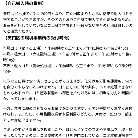
【自己搬入時の費用】
費用は10kgまでごとに200円となり、戸別回収よりもさらに格安で粗大ゴミを
捨てることができますが、その名のとおりご自身で搬入する必要があるため、
お車を所持していないなどご自身で持ち込む手段がない場合の利用は難しいの
でご注意ください。
【天白区の環境事業所の受付時間】
可燃ゴミ（猪子石工場）：午前8時から正午まで／午後1時から午後2時45分
不燃・粗大ゴミ（大江破砕工場）：午前8時から正午まで／午後1時から午後2
時10分
不燃・粗大ゴミ（愛岐処分場）：午前8時から正午まで／午後1時から午後2時
10分
⾏政なら出費は安く済ませることができますが、仕分けも分別も運搬も、何で
も⾃分でやらないといけません。ゴミ出しの⽇時や条件、市では処理できない
ものもあるので、ゴミ屋敷状態のお部屋を⽚付けるには、相当な労⼒と時間が
かかってしまいます。
⼀⽅、業者に頼めばもちろんお⾦はかかりますが、その分⼿間なく素早く⽚付
けられます。ただ、不⽤品回収業者や便利屋などだと、⽚付け・処分の⼀部ま
でしか対応できません。
ゴミ⼭の中から貴重品を捜索したり、ほとんど全てのゴミや不⽤品を回収・処
分したりできるのは、ゴミ屋敷の⽚付けを専⾨にしている、ゴミ屋敷清掃専⾨