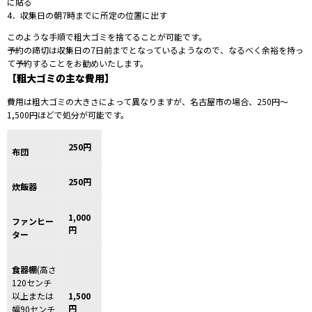
に貼る
4．収集日の朝7時までに所定の位置に出す
このような手順で粗大ゴミを捨てることが可能です。
予約の締切は収集日の7日前までとなっているようなので、なるべく余裕を持っ
て予約することをお勧めいたします。
【粗大ゴミの主な費用】
費用は粗大ゴミの大きさによって異なりますが、名古屋市の場合、250円～
1,500円ほどで処分が可能です。
250円
布団
250円
炊飯器
1,000
ファンヒー
円
ター
食器棚
(高さ
120センチ
以上または
1,500
円
幅90センチ