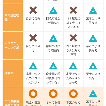
不⽤品回収
⾃分で仕分
回収可能な
ゴミ屋敷の
業者により
屋
け
⼀部のみ
ゴミ全ては
異なる
対応不可
ハウスクリ
⾃分で仕分
部屋の清掃
ゴミ屋敷ク
業者により
ーニング屋
け
の範囲内
ラスは対応
異なる
不可
便利屋
本業でない
廃棄物処理
本業でない
業者により
ためノウハ
の資格は持
ため時間が
異なる
ウがない
っていない
かかる
ゴミ屋敷清
業者により
現⾦や貴重
すべてお任
本業のため
掃専門 業者
異なる