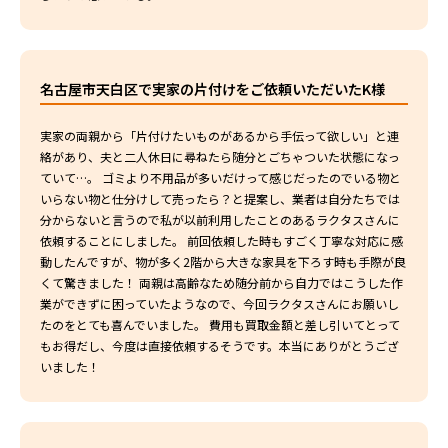
名古屋市天白区で実家の片付けをご依頼いただいたK様
実家の両親から「片付けたいものがあるから手伝って欲しい」と連
絡があり、夫と二人休日に尋ねたら随分とごちゃついた状態になっ
ていて…。 ゴミより不用品が多いだけって感じだったのでいる物と
いらない物と仕分けして売ったら？と提案し、業者は自分たちでは
分からないと言うので私が以前利用したことのあるラクタスさんに
依頼することにしました。 前回依頼した時もすごく丁寧な対応に感
動したんですが、物が多く2階から大きな家具を下ろす時も手際が良
くて驚きました！ 両親は高齢なため随分前から自力ではこうした作
業ができずに困っていたようなので、今回ラクタスさんにお願いし
たのをとても喜んでいました。 費用も買取金額と差し引いてとって
もお得だし、今度は直接依頼するそうです。本当にありがとうござ
いました！