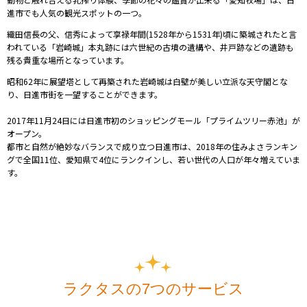
進市でも人気の観光スポットの一つ。
織田信長の父、信秀によって享禄年間(1528年から1531年)頃に築城されたと言
われている「岩崎城」
本丸跡には六世紀の古墳の遺構や
、井戸跡などの遺跡も
残る貴重な場所となっています。
昭和62年に展望塔として再築された岩崎城は白壁が美しい立派な天守閣とな
り、日進市街を一望することができます。
2017年11月24日には
日進市初のショッピングモール「プライムツリー赤池」が
オープン。
都市と自然が絶妙なバランスで成り立つ日進市は、2018年の住みよさランキン
グで全国11位、愛知県で4位にランクインし、若い世代の人口が年々増えていま
す。
ラクタスの7つのサービス