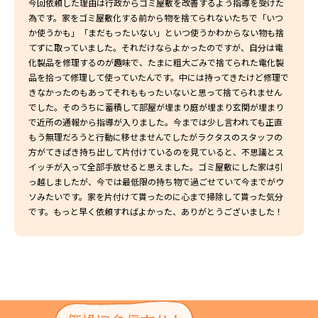
今回依頼した理由は行政からゴミ屋敷を改善するよう指導を受けた
為です。家をゴミ屋敷化する前から物を捨てられないたちで「いつ
か使うかも」「まだもったいない」といつ使うかわからない物も捨
てずに取っていました。それだけならよかったのですが、自分は電
化製品を修理するのが趣味で、たまに粗大ごみで捨てられた電化製
品を拾って修理して使っていたんです。中には持ってきたけど修理で
きなかったのもあってそれももったいないと思って捨てられません
でした。そのうちに蓄積して部屋が埋まり庭が埋まり玄関が埋まり
で近所の通報から指導が入りました。今までは少し言われても正直
もう無理だろうと行動に移せませんでしたがラクタスのスタッフの
方がてきぱき持ち出して片付けているのを見ていると、不思議とス
イッチが入って全部手放せると思えました。ゴミ屋敷にした家は引
っ越しましたが、今では最低限の持ち物で過ごせていて今までがウ
ソみたいです。家を片付けて貰ったのに心まで掃除して貰った気分
です。もっと早く依頼すればよかった、ありがとうございました！