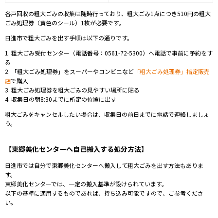
各戸回収の粗大ごみの収集は随時行っており、粗大ごみ1点につき510円の粗大
ごみ処理券（黄色のシール）1枚が必要です。
日進市で粗大ごみを出す手順は以下の通りです。
1. 粗大ごみ受付センター（電話番号：0561-72-5300）へ電話で事前に予約をす
る
2. 「粗大ごみ処理券」をスーパーやコンビニなど
「粗大ごみ処理券」指定販売
店
で購入
3. 粗大ごみ処理券を粗大ごみの見やすい場所に貼る
4. 収集日の朝8:30までに所定の位置に出す
粗大ごみをキャンセルしたい場合は、収集日の前日までに電話で連絡しましょ
う。
【東郷美化センターへ自己搬入する処分方法】
日進市では自分で東郷美化センターへ搬入して粗大ごみを出す方法もありま
す。
東郷美化センターでは、一定の搬入基準が設けられています。
以下の基準に適用するものであれば、持ち込み可能ですので、ご参考くださ
い。