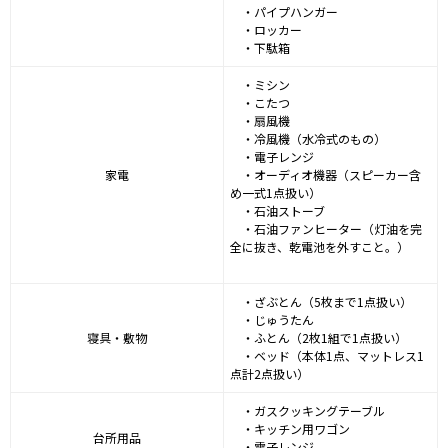
・パイプハンガー
・ロッカー
・下駄箱
・ミシン
・こたつ
・扇風機
・冷風機（水冷式のもの）
・電子レンジ
家電
・オーディオ機器（スピーカー含
め一式1点扱い）
・石油ストーブ
・石油ファンヒーター（灯油を完
全に抜き、乾電池を外すこと。）
・ざぶとん（5枚まで1点扱い）
・じゅうたん
寝具・敷物
・ふとん（2枚1組で1点扱い）
・ベッド（本体1点、マットレス1
点計2点扱い）
・ガスクッキングテーブル
・キッチン用ワゴン
台所用品
・電子レンジ