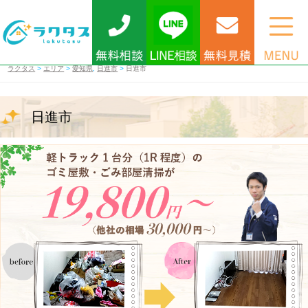
ラクタス
>
エリア
>
愛知県
,
日進市
>
日進市
日進市