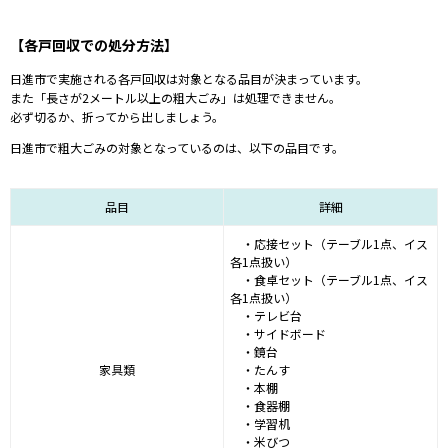
【各戸回収での処分方法】
日進市で実施される各戸回収は対象となる品目が決まっています。
また「長さが2メートル以上の粗大ごみ」は処理できません。
必ず切るか、折ってから出しましょう。
日進市で粗大ごみの対象となっているのは、以下の品目です。
品目
詳細
・応接セット（テーブル1点、イス
各1点扱い）
・食卓セット（テーブル1点、イス
各1点扱い）
・テレビ台
・サイドボード
・鏡台
家具類
・たんす
・本棚
・食器棚
・学習机
・米びつ