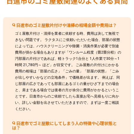
日進市のゴミ屋敷関連のよくある質問
日進市のゴミ屋敷片付けや清掃の相場金額や費用は？
ゴミ屋敷片付け・清掃を業者に依頼する時、費用は決して無視で
きない問題です。 ラクタスにご依頼いただいた場合、部屋の状態
によっては、ハウスクリーニングや除菌・消臭作業が必要で別途
費用が掛かる場合もありますが「ワンルーム程度（畳2畳分程）の
汚部屋の片付けであれば、軽トラック1台分と 1人作業で30分～1
時間 21,780円～ ほど」が目安です。 ごみ屋敷の片付けにかかる
費用の相場は「部屋の広さ」「ごみの量」「部屋の状態」「ごみ
が出しやすいかなどの立地条件」で価格差が出ます。 例えば、同
じ部屋の広さであっても部屋にあるゴミの量がひざ下までの場合
と、肩まである場合では後者の方が余分に費用がかかるというこ
とです。日進市からのご依頼でしたら直接お宅へ見積もりに向か
い、詳しい金額を出させていただきますので、まずは一度ご相談
ください。
日進市でゴミ屋敷にしてしまう人の特徴や心理状態と
は？