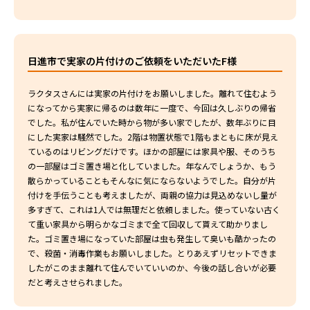
日進市で実家の片付けのご依頼をいただいたF様
ラクタスさんには実家の片付けをお願いしました。離れて住むよう
になってから実家に帰るのは数年に一度で、今回は久しぶりの帰省
でした。私が住んでいた時から物が多い家でしたが、数年ぶりに目
にした実家は騒然でした。2階は物置状態で1階もまともに床が見え
ているのはリビングだけです。ほかの部屋には家具や服、そのうち
の一部屋はゴミ置き場と化していました。年なんでしょうか、もう
散らかっていることもそんなに気にならないようでした。自分が片
付けを手伝うことも考えましたが、両親の協力は見込めないし量が
多すぎて、これは1人では無理だと依頼しました。使っていない古く
て重い家具から明らかなゴミまで全て回収して貰えて助かりまし
た。ゴミ置き場になっていた部屋は虫も発生して臭いも酷かったの
で、殺菌・消毒作業もお願いしました。とりあえずリセットできま
したがこのまま離れて住んでいていいのか、今後の話し合いが必要
だと考えさせられました。