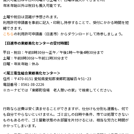
年末年始以外は祝日も搬入可能です。
土曜や祝日は混雑が予想されます。
利用許可申請書を事前に記入・印刷し持参することで、受付にかかる時間を短
縮できます。
こちら
の利用許可申請書（日進市）からダウンロードして持参しましょう。
【日進市の東郷美化センターの受付時間】
平日・祝日：午前8時30分～正午／午後1時～午後4時30分まで
土曜：午前8時30分～午前11時30分まで
日曜・年末年始：休み
＜尾三衛生組合東郷美化センター＞
住所：〒470-0151 愛知県愛知郡東郷町諸輪百々51−23
電話番号：0561-38-2226
※カーナビでは「東郷町役場 老人憩いの家」で検索してください。
⾏政なら出費は安く済ませることができますが、仕分けも分別も運搬も、何で
も⾃分でやらないといけません。ゴミ出しの⽇時や条件、市では処理できない
ものもあるので、ゴミ屋敷状態のお部屋を⽚付けるには、相当な労⼒と時間が
かかってしまいます。