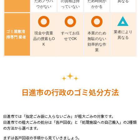
ためノウハ
の資格は持
ため時間が
異なる
ウがない
っていない
かかる
ゴミ屋敷清
業者により
現⾦や貴重
すべてお任
本業のため
掃専門 業者
異なる
品の捜索もO
せでOK
無駄のない
K
効率的な作
業
日進市の行政のゴミ処分方法
日進市では「指定ごみ袋に入らないごみ」が粗大ごみの対象です。
日進市での粗大ごみの処分は「各戸回収」と「処理施設への自己搬入」の2種類
の方法から選べます。
まずは各戸回収の手順から見ていきましょう。