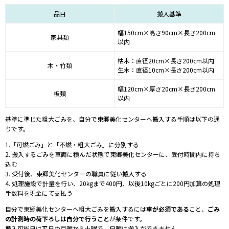
品目
搬入基準
幅150cm×高さ90cm×長さ200cm
家具類
以内
枯木：直径20cm×長さ200cm以内
木・竹類
生木：直径10cm×長さ200cm以内
幅120cm×厚さ20cm×長さ200cm
板類
以内
基準に準じた粗大ごみを、自分で東郷美化センターへ搬入する手順は以下の通
りです。
1.「可燃ごみ」と「不燃・粗大ごみ」に分別する
2. 搬入するごみを車両に積んだ状態で東郷美化センターに、受付時間内に持ち
込む
3. 受付後、東郷美化センターの職員に従い搬入する
4. 処理施設で計量を行い、20kgまで400円、以後10kgごとに200円加算の処理
手数料を現金にて支払う
自分で東郷美化センターへ粗大ごみを搬入するには
車が必須である
こと、
ごみ
の計測時の荷下ろしは自分で行うこと
が条件です。
搬入可能日は平日の月曜から土曜で、日曜は搬入ができません。