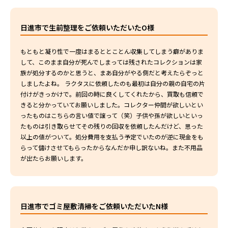
日進市で生前整理をご依頼いただいたO様
もともと凝り性で一度はまるととことん収集してしまう癖がありま
して、このまま自分が死んでしまっては残されたコレクションは家
族が処分するのかと思うと、まあ自分がやる側だと考えたらぞっと
しましたよね。 ラクタスに依頼したのも最初は自分の親の自宅の片
付けがきっかけで。前回の時に良くしてくれたから、買取も信頼で
きると分かっていてお願いしました。コレクター仲間が欲しいとい
ったものはこちらの言い値で譲って（笑）子供や孫が欲しいといっ
たものは引き取らせてその残りの回収を依頼したんだけど、思った
以上の値がついて。処分費用を支払う予定でいたのが逆に現金をも
らって儲けさせてもらったからなんだか申し訳ないね。また不用品
が出たらお願いします。
日進市でゴミ屋敷清掃をご依頼いただいたN様