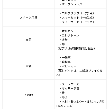
・オーブンレンジ
・ゴルフクラブ（一式1点）
スポーツ用具
・スキーセット（一式1点）
・スノーボード（一式1点）
・オルガン
・エレクトーン
楽器
・太鼓
・琴
（ピアノは処理困難物に該当）
・一輪車
・自転車
車輌
・ベビーカー
（原付バイクは、二輪車リサイクル
へ）
・スーツケース
・マッサージ機
・畳
その他
・障子
・木材（長さ2メートル以内に切り
1縛りにする）