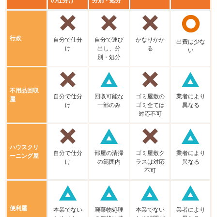
の仕分け
分別・処分
行政
⾃分で仕分
⾃分で運び
かなりかか
出費は少な
け
出し、分
る
い
別・処分
不⽤品回収
⾃分で仕分
回収可能な
ゴミ屋敷の
業者により
屋
け
⼀部のみ
ゴミ全ては
異なる
対応不可
ハウスクリ
⾃分で仕分
部屋の清掃
ゴミ屋敷ク
業者により
ーニング屋
け
の範囲内
ラスは対応
異なる
不可
便利屋
本業でない
廃棄物処理
本業でない
業者により