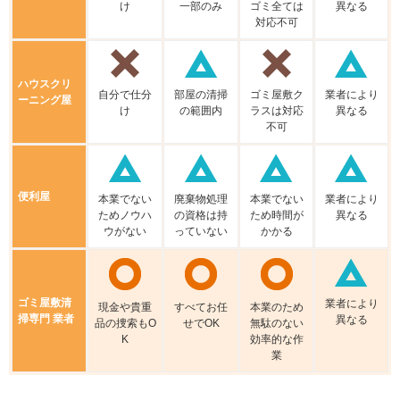
け
⼀部のみ
ゴミ全ては
異なる
対応不可
ハウスクリ
⾃分で仕分
部屋の清掃
ゴミ屋敷ク
業者により
ーニング屋
け
の範囲内
ラスは対応
異なる
不可
便利屋
本業でない
廃棄物処理
本業でない
業者により
ためノウハ
の資格は持
ため時間が
異なる
ウがない
っていない
かかる
ゴミ屋敷清
業者により
現⾦や貴重
すべてお任
本業のため
掃専門 業者
異なる
品の捜索もO
せでOK
無駄のない
K
効率的な作
業