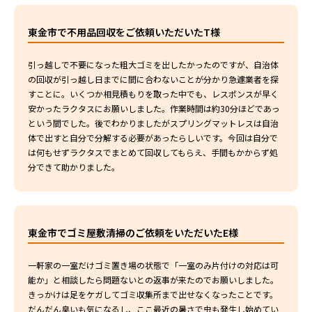
東金市で不用品回収をご依頼いただいたT様
引っ越しで不要になった粗大ゴミを出したかったのですが、自治体
の回収が引っ越し日までに間に合わないことが分かり急遽業者を探
すことに。いくつか相見積もりを取った中でも、レスポンスが早く
安かったラクタスにお願いしました。作業時間は約30分ほどであっ
という間でした。後でわかりましたがスプリングマットレスは自治
体で出すと自分で分解する必要があったらしいです。今回は自分で
は何もせずラクタスでまとめて回収してもらえ、手間もかからず処
分できて助かりました。
東金市でゴミ屋敷清掃のご依頼をいただいたE様
一軒家の一室だけゴミ置き場の状態で「一室のみ片付けの対応は可
能か」と相談したら問題ないとの返事が来たのでお願いしました。
きっかけは足をケガしてゴミ収集所まで出せなくなったことです。
だんだん臭いも気になるし、ここ最近の暑さで虫も発生し始めてい