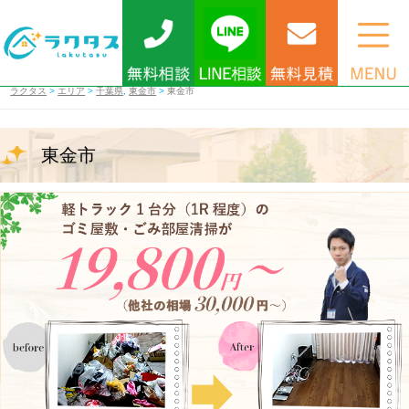
ラクタス
>
エリア
>
千葉県
,
東金市
>
東金市
東金市