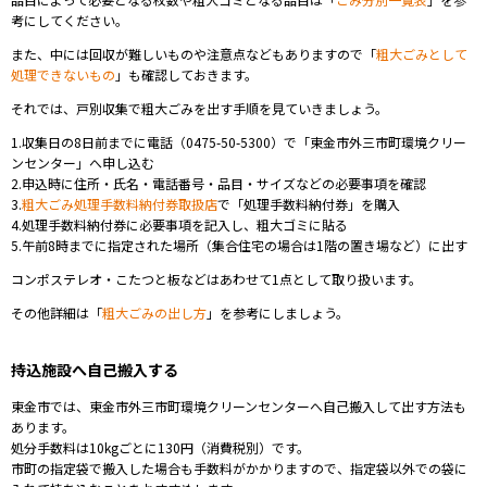
考にしてください。
また、中には回収が難しいものや注意点などもありますので「
粗大ごみとして
処理できないもの
」も確認しておきます。
それでは、戸別収集で粗大ごみを出す手順を見ていきましょう。
1.
収集日の8日前までに
電話（0475-50-5300
）
で「東金市外三市町環境クリー
ンセンター」へ申し込む
2.申込時に住所・氏名・電話番号・品目・サイズなどの必要事項を確認
3.
粗大ごみ処理手数料納付券取扱店
で「処理手数料納付券」を購入
4.処理手数料納付券に必要事項を記入し、粗大ゴミに貼る
5.
午前8時
までに指定された場所
（集合住宅の場合は1階の置き場など）に出す
コンポステレオ・こたつと板などはあわせて1点として取り扱います。
その他詳細は「
粗大ごみの出し方
」を参考にしましょう。
持込施設へ自己搬入する
東金市では、
東金市外三市町環境クリーンセンター
へ自己搬入して出す方法も
あります。
処分手数料は10kgごとに130円（消費税別）です。
市町の指定袋で搬入した場合も手数料がかかりますので、指定袋以外での袋に