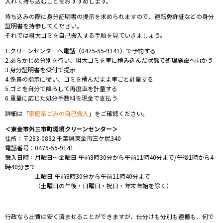
入れて持ち込むことをおすすめします。
持ち込みの際に身分証明書の提示を求められますので、運転免許証などの身分
証明書を持参してください。
それでは粗大ゴミを自己搬入する手順を見ていきましょう。
1.クリーンセンターへ電話（0475-55-9141）で予約する
2.あらかじめ分別を行い、粗大ゴミを車に積み込んだ状態で処理施設へ向かう
3.身分証明書を受付で提示
4.係員の指示に従い、ゴミ
を積んだまま車ごと計量する
5.ゴミを自分で降ろして再度車を計量する
6.
重量に応じた処分手数料を現金で支払う
詳細は「
家庭系ごみの自己搬入
」をご確認ください。
＜東金市外三市町環境クリーンセンター＞
住所：〒283-0832 千葉県東金市三ケ尻340
電話番号：0475-55-9141
受入日時：
月曜日～金曜日
午前8時30分から午前11時40分まで/午後1時から4
時40分まで
土曜日 午前8時30分から午前11時40分まで
（土曜日の午後・日曜日・祝日・年末年始を除く）
⾏政なら出費は安く済ませることができますが、仕分けも分別も運搬も、何で