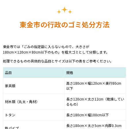
東金市の行政のゴミ処分方法
東金市では「
ごみの指定袋に入らないもので、大きさが
180cm×120cm×80cm以下のもの
」を粗大ゴミとして分類します。
処理できるものの具体的な品目とサイズは以下の表をご参考ください。
品目
規格
高さ180cm×幅120cm×奥行80cm
家具類
以下
長さ120cm×太さ12cm（乾燥してい
材木類（丸太・角材）
るもの）
トタン
長さ180cm×幅100cm以下
長さ180cm×太さ5cm×肉厚0.3cm
鉄パイプ