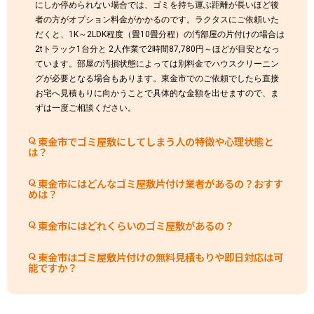
にしか停められない場合では、ゴミを持ち運ぶ距離が長いほど後
者の方がオプション料金がかかるのです。ラクタスにご依頼いた
だくと、1K～2LDK程度（畳10畳分程）の汚部屋の片付けの場合は
2tトラック1台分と 2人作業で2時間87,780円～ほどが目安となっ
ています。部屋の汚損状態によっては別料金でハウスクリーニン
グが必要となる場合もあります。東金市でのご依頼でしたら直接
お宅へ見積もりに向かうことで具体的な金額を出せますので、ま
ずは一度ご相談ください。
東金市でゴミ屋敷にしてしまう人の特徴や心理状態と
は？
東金市にはどんなゴミ屋敷片付け業者があるの？おすす
めは？
東金市にはどれくらいのゴミ屋敷があるの？
東金市はゴミ屋敷片付けの無料見積もりや即日対応は可
能ですか？