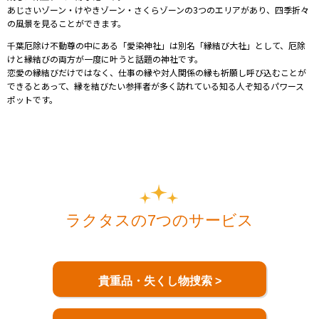
あじさいゾーン・けやきゾーン・さくらゾーンの3つのエリアがあり、四季折々
の風景を見ることができます。
千葉厄除け不動尊の中にある「
愛染神社
」は別名「縁結び大社」として、厄除
けと縁結びの両方が一度に叶うと話題の神社です。
恋愛の縁結びだけではなく、仕事の縁や対人関係の縁も祈願し呼び込むことが
できるとあって、縁を結びたい参拝者が多く訪れている知る人ぞ知るパワース
ポットです。
ラクタスの7つのサービス
貴重品・失くし物捜索 >