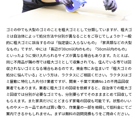
ゴミの中でも大型のゴミのことを粗大ゴミとして分類していますが、粗大ゴ
ミは自治体によって処分方法や分別が異なることをご存じでしょうか？一般
的に粗大ゴミに該当するのは「指定袋に入らないもの」「家具類などの大型
なもの」ですが、中には「長辺が30cm以内のもの」「50cm以内のもの」
といったように受け入れられるサイズが異なる場合もあります。たとえば、
同じ不用品が隣の市では粗大ゴミとして収集されても、住んでいる市では回
収されないゴミとなる場合もあるのです。東金市にお住まいで「粗大ゴミの
処分に悩んでいる」という方は、ラクタスにご相談ください。ラクタスはゴ
ミ屋敷に特化した片付け業者ですが、関東・千葉で実績No.1の不用品回収
業者でもあります。業者に粗大ゴミの回収を依頼すると、自治体での粗大ゴ
ミ回収では分別が必要なゴミでも、分別要らずでそのまままとめて回収して
もらえます。また家具だけにとどまらず家電の回収も可能です。状態のいい
ものやメーカー品であれば買い取り、作業量の一部を相殺して低料金にてご
案内できるかもしれません。まずは無料の訪問見積もりをご用命ください。