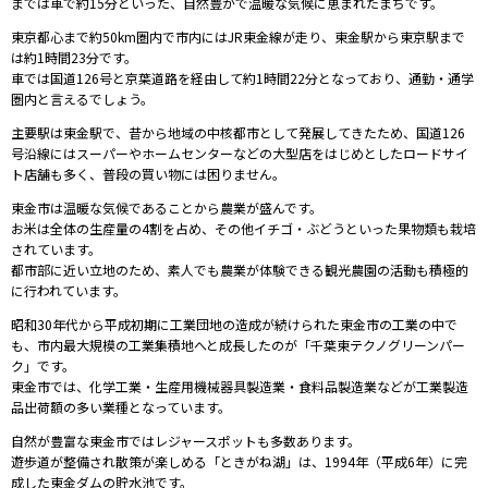
までは車で約15分といった、自然豊かで温暖な気候に恵まれたまちです。
東京都心まで約50km圏内で市内には
JR東金線が走り、東金駅から東京駅まで
は約1時間23分です。
車では国道126号と京葉道路を経由して約1時間22分となっており、通勤・通学
圏内と言えるでしょう。
主要駅は東金駅で、昔から
地域の中核都市として発展してきたため、国道126
号沿線にはスーパーやホームセンターなどの大型店をはじめとしたロードサイ
ト店舗も多く、普段の買い物には困りません。
東金市は温暖な気候であることから農業が盛んです。
お米は全体の生産量の
4割を占め、その他イチゴ・ぶどうといった果物類も栽培
されています。
都市部に近い立地のため、素人でも農業が体験できる観光農園の活動も積極的
に行われています。
昭和30年代から平成初期に工業団地の造成が続けられた東金市の工業の中で
も、市内最大規模の工業集積地へと成長したのが「千葉東テクノグリーンパー
ク」です。
東金市では、化学工業・生産用機械器具製造業・食料品製造業などが工業製造
品出荷額の多い業種となっています。
自然が豊富な東金市ではレジャースポットも多数あります。
遊歩道が整備され散策が楽しめる「ときがね湖」は、1994年（平成6年）に完
成した東金ダムの貯水池です。