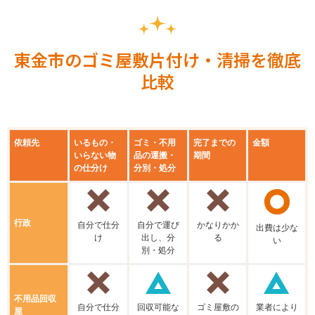
東金市のゴミ屋敷片付け・清掃を徹底
比較
依頼先
いるもの・
ゴミ・不用
完了までの
金額
いらない物
品の運搬・
期間
の仕分け
分別・処分
行政
⾃分で仕分
⾃分で運び
かなりかか
出費は少な
け
出し、分
る
い
別・処分
不⽤品回収
⾃分で仕分
回収可能な
ゴミ屋敷の
業者により
屋