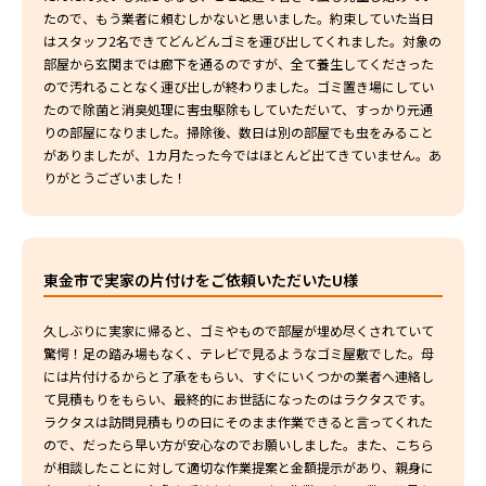
たので、もう業者に頼むしかないと思いました。約束していた当日
はスタッフ2名できてどんどんゴミを運び出してくれました。対象の
部屋から玄関までは廊下を通るのですが、全て養生してくださった
ので汚れることなく運び出しが終わりました。ゴミ置き場にしてい
たので除菌と消臭処理に害虫駆除もしていただいて、すっかり元通
りの部屋になりました。掃除後、数日は別の部屋でも虫をみること
がありましたが、1カ月たった今ではほとんど出てきていません。あ
りがとうございました！
東金市で実家の片付けをご依頼いただいたU様
久しぶりに実家に帰ると、ゴミやもので部屋が埋め尽くされていて
驚愕！足の踏み場もなく、テレビで見るようなゴミ屋敷でした。母
には片付けるからと了承をもらい、すぐにいくつかの業者へ連絡し
て見積もりをもらい、最終的にお世話になったのはラクタスです。
ラクタスは訪問見積もりの日にそのまま作業できると言ってくれた
ので、だったら早い方が安心なのでお願いしました。また、こちら
が相談したことに対して適切な作業提案と金額提示があり、親身に