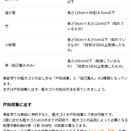
以下
塩ビ管
長さ120cm×外径16.5cm以下
長さ50cm×太さ12cm以下（枯れて
竹
いるもの）
長さ50cm×太さ5cm以下（枯れてい
小枝類
るもの）「目安は5日以上乾燥したも
の」
長さ100cm以下（乾燥しているも
草（自己搬入のみ）
の）「目安は3日以上乾燥したもの」
東金市での
粗大ゴミの出し方は「戸別収集」と「自己搬入」の2種類となってい
ます。
まずは
戸別収集
に出す、
粗大ゴミの処分方法
を見ていきましょう。
戸別収集に出す
東金市では事前に予約すると、粗大ゴミを戸別収集にて処分可能です。
1度に出せる粗大ゴミは
10点
までの回収で、粗大ゴミの品目によって必要となる
処理手数料納付券（1枚 30
0円
）の枚数が異なります。
品目によって必要となる枚数や粗大ゴミとなる品目は「
ごみ分別一覧表
」を参