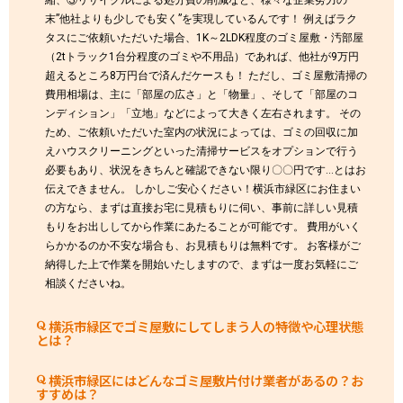
縮、③リサイクルによる処分費の削減など、様々な企業努力の
末”他社よりも少しでも安く”を実現しているんです！ 例えばラク
タスにご依頼いただいた場合、1K～2LDK程度のゴミ屋敷・汚部屋
（2tトラック1台分程度のゴミや不用品）であれば、他社が9万円
超えるところ8万円台で済んだケースも！ ただし、ゴミ屋敷清掃の
費用相場は、主に「部屋の広さ」と「物量」、そして「部屋のコ
ンディション」「立地」などによって大きく左右されます。 その
ため、ご依頼いただいた室内の状況によっては、ゴミの回収に加
えハウスクリーニングといった清掃サービスをオプションで行う
必要もあり、状況をきちんと確認できない限り〇〇円です…とはお
伝えできません。 しかしご安心ください！横浜市緑区にお住まい
の方なら、まずは直接お宅に見積もりに伺い、事前に詳しい見積
もりをお出ししてから作業にあたることが可能です。 費用がいく
らかかるのか不安な場合も、お見積もりは無料です。 お客様がご
納得した上で作業を開始いたしますので、まずは一度お気軽にご
相談くださいね。
横浜市緑区でゴミ屋敷にしてしまう人の特徴や心理状態
とは？
横浜市緑区にはどんなゴミ屋敷片付け業者があるの？お
すすめは？