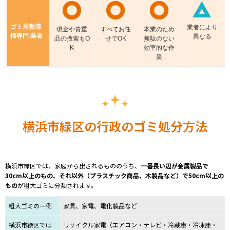
ゴミ屋敷清
業者により
現⾦や貴重
すべてお任
本業のため
掃専門 業者
異なる
品の捜索もO
せでOK
無駄のない
K
効率的な作
業
横浜市緑区の行政のゴミ処分方法
横浜市緑区では、家庭から出されるもののうち、
一番長い辺が金属製品で
30cm以上のもの、それ以外（プラスチック商品、木製品など）で50cm以上の
もの
が粗大ゴミに分類されます。
粗大ゴミの一例
家具、家電、電化製品など
横浜市緑区では
リサイクル家電（エアコン・テレビ・冷蔵庫・冷凍庫・