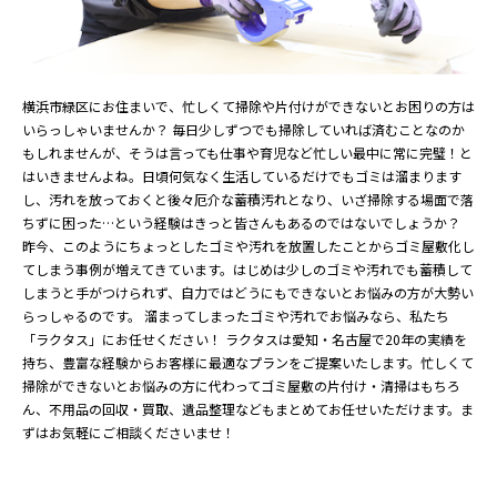
横浜市緑区にお住まいで、忙しくて掃除や片付けができないとお困りの方は
いらっしゃいませんか？ 毎日少しずつでも掃除していれば済むことなのか
もしれませんが、そうは言っても仕事や育児など忙しい最中に常に完璧！と
はいきませんよね。日頃何気なく生活しているだけでもゴミは溜まります
し、汚れを放っておくと後々厄介な蓄積汚れとなり、いざ掃除する場面で落
ちずに困った…という経験はきっと皆さんもあるのではないでしょうか？
昨今、このようにちょっとしたゴミや汚れを放置したことからゴミ屋敷化し
てしまう事例が増えてきています。はじめは少しのゴミや汚れでも蓄積して
しまうと手がつけられず、自力ではどうにもできないとお悩みの方が大勢い
らっしゃるのです。 溜まってしまったゴミや汚れでお悩みなら、私たち
「ラクタス」にお任せください！ ラクタスは愛知・名古屋で20年の実績を
持ち、豊富な経験からお客様に最適なプランをご提案いたします。忙しくて
掃除ができないとお悩みの方に代わってゴミ屋敷の片付け・清掃はもちろ
ん、不用品の回収・買取、遺品整理などもまとめてお任せいただけます。ま
ずはお気軽にご相談くださいませ！