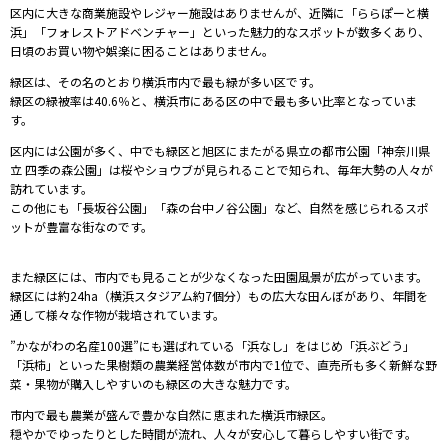
区内に大きな商業施設やレジャー施設はありませんが、近隣に「ららぽーと横
浜」「フォレストアドベンチャー」といった魅力的なスポットが数多くあり、
日頃のお買い物や娯楽に困ることはありません。
緑区は、その名のとおり横浜市内で最も緑が多い区です。
緑区の緑被率は40.6％と、横浜市にある区の中で最も多い比率となっていま
す。
区内には公園が多く、中でも緑区と旭区にまたがる県立の都市公園「神奈川県
立 四季の森公園」は桜やショウブが見られることで知られ、毎年大勢の人々が
訪れています。
この他にも「
長坂谷公園」
「
森の台中ノ谷公園
」
など、自然を感じられるスポ
ットが豊富な街なのです。
また緑区には、市内でも見ることが少なくなった田園風景が広がっています。
緑区には約24ha（横浜スタジアム約7個分）もの広大な田んぼがあり、年間を
通して様々な作物が栽培されています。
”かながわの名産100選”にも選ばれている「浜なし」をはじめ「浜ぶどう」
「浜柿」といった果樹類の農業経営体数が市内で1位で、直売所も多く新鮮な野
菜・果物が購入しやすいのも緑区の大きな魅力です。
市内で最も農業が盛んで豊かな自然に恵まれた横浜市緑区。
穏やかでゆったりとした時間が流れ、人々が安心して暮らしやすい街です。