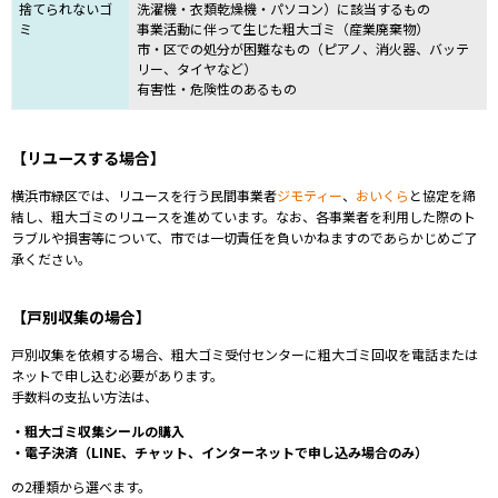
捨てられないゴ
洗濯機・衣類乾燥機・パソコン）に該当するもの
ミ
事業活動に伴って生じた粗大ゴミ（産業廃棄物）
市・区での処分が困難なもの（ピアノ、消火器、バッテ
リー、タイヤなど）
有害性・危険性のあるもの
【リユースする場合】
横浜市緑区では、リユースを行う民間事業者
ジモティー
、
おいくら
と協定を締
結し、粗大ゴミのリユースを進めています。なお、
各事業者を利用した際のト
ラブルや損害等について、市では一切責任を負いかねますのであらかじめご了
承ください。
【戸別収集の場合】
戸別収集を依頼する場合、粗大ゴミ受付センター
に粗大ゴミ回収を電話または
ネットで申し込む必要があります。
手数料の支払い方法は、
・粗大ゴミ収集シールの購入
・電子決済（LINE、チャット、インターネットで申し込み場合のみ）
の2種類から選べます。