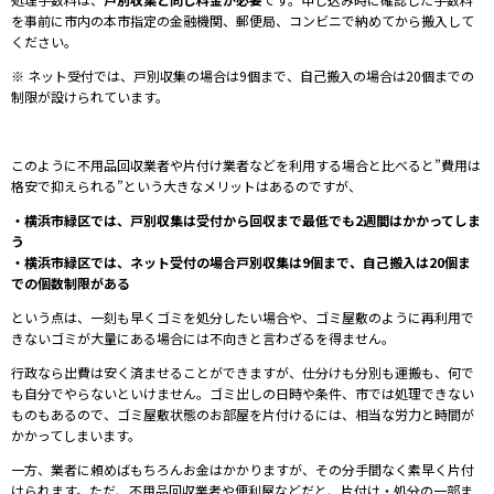
を事前に市内の本市指定の金融機関、郵便局、コンビニで納めてから搬入して
ください。
※
ネット受付では、戸別収集の場合は9個まで、自己搬入の場合は20個までの
制限が設けられています。
このように不用品回収業者や片付け業者などを利用する場合と比べると”費用は
格安で抑えられる”という大きなメリットはあるのですが、
・横浜市緑区では、戸別収集は受付から回収まで最低でも2週間はかかってしま
う
・横浜市緑区では、ネット受付の場合
戸別収集は9個まで、自己搬入は20個ま
での個数制限がある
という点は、一刻も早くゴミを処分したい場合や、ゴミ屋敷のように再利用で
きないゴミが大量にある場合には不向きと言わざるを得ません。
⾏政なら出費は安く済ませることができますが、仕分けも分別も運搬も、何で
も⾃分でやらないといけません。ゴミ出しの⽇時や条件、市では処理できない
ものもあるので、ゴミ屋敷状態のお部屋を⽚付けるには、相当な労⼒と時間が
かかってしまいます。
⼀⽅、業者に頼めばもちろんお⾦はかかりますが、その分⼿間なく素早く⽚付
けられます。ただ、不⽤品回収業者や便利屋などだと、⽚付け・処分の⼀部ま