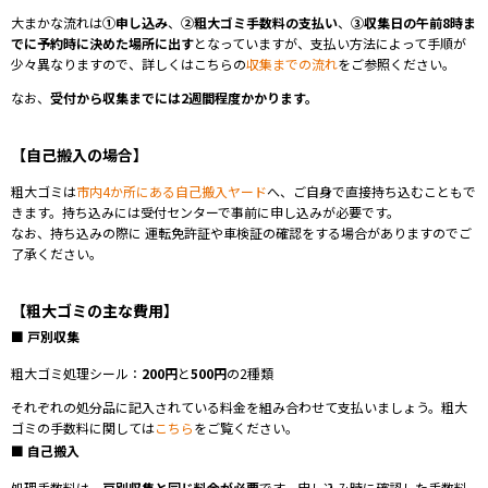
大まかな流れは
①申し込み
、
②粗大ゴミ手数料の支払い
、
③収集日の午前8時ま
でに予約時に決めた場所に出す
となっていますが、支払い方法によって手順が
少々異なりますので、詳しくはこちらの
収集までの流れ
をご参照ください。
なお、
受付から収集までには2週間程度かかります。
【自己搬入の場合】
粗大ゴミは
市内4か所にある自己搬入ヤード
へ、ご自身で直接持ち込むこともで
きます。持ち込みには受付センターで事前に申し込みが必要です。
なお、持ち込みの際に 運転免許証や車検証の確認をする場合がありますのでご
了承ください。
【粗大ゴミの主な費用】
■ 戸別収集
粗大ゴミ処理シール：
200円
と
500円
の2種類
それぞれの処分品に記入されている料金を組み合わせて支払いましょう。粗大
ゴミの手数料に関しては
こちら
をご覧ください。
■ 自己搬入
処理手数料は、
戸別収集と同じ料金が必要
です。申し込み時に確認した手数料