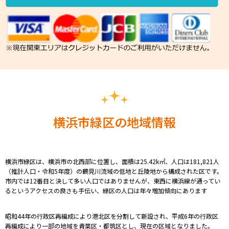
横浜市緑区の地域情報
横浜市緑区は、横浜市の北西部に位置し、
面積は25.42k㎡、人口は
181,821
人
（推計人口・令和5年度）の
鶴見川流域の低地と丘陵地から構成された区です。
市内では12番目と決して多い人口ではありませんが、東西に横浜線が通ってい
るというアクセスの良さも手伝い、緑区の人口は年々増加傾向にあります
昭和44年の行政区再編成により港北区を分割して新設され、平成6年の行政区
再編成により一部の地域を青葉区・都筑区とし、現在の区域となりました。