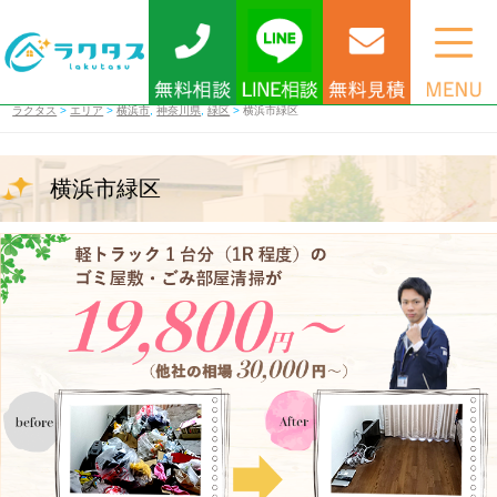
ラクタス
>
エリア
>
横浜市
,
神奈川県
,
緑区
>
横浜市緑区
横浜市緑区