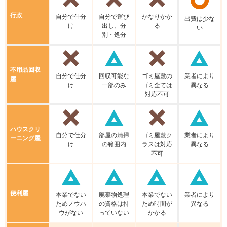
行政
⾃分で仕分
⾃分で運び
かなりかか
出費は少な
け
出し、分
る
い
別・処分
不⽤品回収
⾃分で仕分
回収可能な
ゴミ屋敷の
業者により
屋
け
⼀部のみ
ゴミ全ては
異なる
対応不可
ハウスクリ
⾃分で仕分
部屋の清掃
ゴミ屋敷ク
業者により
ーニング屋
け
の範囲内
ラスは対応
異なる
不可
便利屋
本業でない
廃棄物処理
本業でない
業者により
ためノウハ
の資格は持
ため時間が
異なる
ウがない
っていない
かかる