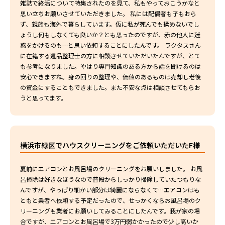
雑誌で終活について特集されたのを見て、私もやっておこうかなと
思い立ちお願いさせていただきました。 私には配偶者も子もおら
ず、親族も海外で暮らしています。仮に私が死んでも揉めないでし
ょうし何もしなくても良いか？とも思ったのですが、赤の他人に迷
惑をかけるのも…と思い依頼することにしたんです。 ラクタスさん
に在籍する遺品整理士の方に相談させていただいたんですが、とて
も参考になりました。やはり専門知識のある方から話を聞けるのは
安心できますね。身の回りの整理や、価値のあるものは売却し老後
の資金にすることもできました。また不安な点は相談させてもらお
うと思ってます。
横浜市緑区でハウスクリーニングをご依頼いただいたF様
夏前にエアコンとお風呂場のクリーニングをお願いしました。 お風
呂掃除は好きなほうなので普段からしっかり掃除していたつもりな
んですが、やっぱり細かい部分は綺麗にならなくて…エアコンはも
ともと業者へ依頼する予定だったので、せっかくならお風呂場のク
リーニングも業者にお願いしてみることにしたんです。我が家の場
合ですが、エアコンとお風呂場で3万円弱かかったので少し高いか