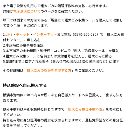
また
電子決済を利用して粗大ごみの処理手数料の支払いも行えます。
詳細は
電子決済について
のページをご確認ください。
以下では従来での方法である「現金にて粗大ごみ収集シールを購入して収集し
て貰う手順」をご紹介します。
1.
LINE
・
チャット
・
インターネット
又は電話（0570-200-530
）
で「粗大ごみ受
付センター」に申し込む
2.申込時に必要事項を確認
3.
本市指定の金融機関・郵便局・
コンビニで「粗大ごみ収集シール」を購入
4.粗大ごみ収集シールに名前または受付番号を記入し、粗大ごみに貼る
5.朝8時までに指定された場所
（集合住宅の場合は1階の置き場など）に出す
その他詳細は「
粗大ごみの収集を希望する方
」をご確認ください。
持込施設へ自己搬入する
横浜市港南区では市内４か所にある自己搬入ヤードへ自己搬入して出す方法も
あります。
処分手数料は戸別収集時と同じですので「
粗大ごみ処理手数料表
」を参考にし
てください。
持ち込み際に身分証明書の提示を求められますので、運転免許証などの身分証
明書を持参してください。