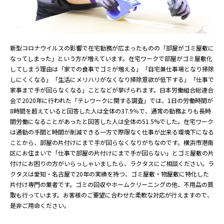
新型コロナウイルスの影響で在宅勤務が広まったものの「部屋がゴミ屋敷に
なってしまった」という方が増えています。在宅ワークで部屋がゴミ屋敷化
してしまう理由は「家での食事でゴミが増える」「自宅兼仕事場となり掃除
しにくくなる」「生活にメリハリがなくなり掃除意欲が低下する」「仕事で
家事まで手が回らなくなる」ことなどが挙げられます。日本労働組合総連合
会で2020年に行われた「テレワークに関する調査」では、1日の労働時間が
8時間を超えていると回答した人は全体の37.9％で、通常の勤務よりも長時
間労働になることがあったと回答した人は全体の51.5%でした。在宅ワーク
は通勤の手間と時間が削減できる一方で際限なく仕事が出来る環境下になる
ことから、部屋の片付けにまで手が回らなくなりがちなのです。横浜市港南
区にお住まいで「仕事で部屋の片付けにまで手が回らない」とゴミ屋敷の片
付けにお困りの方がいらっしゃいましたら、ラクタスにご相談ください。ラ
クタスは愛知・名古屋で20年の実績を持つ、ゴミ屋敷・物屋敷に特化した
片付け専門の業者です。ゴミの回収やホームクリーニングの他、不用品の買
取も行っています。お客様のご要望に合わせた柔軟な対応が行えますので、
是非ご用命ください。