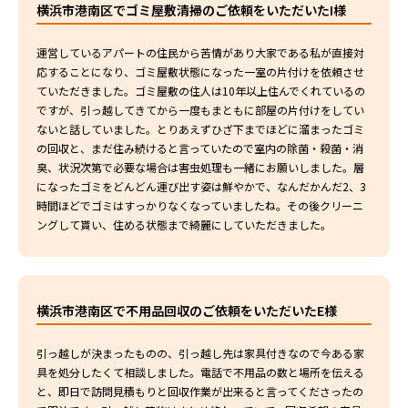
横浜市港南区でゴミ屋敷清掃のご依頼をいただいたI様
運営しているアパートの住民から苦情があり大家である私が直接対
応することになり、ゴミ屋敷状態になった一室の片付けを依頼させ
ていただきました。ゴミ屋敷の住人は10年以上住んでくれているの
ですが、引っ越してきてから一度もまともに部屋の片付けをしてい
ないと話していました。とりあえずひざ下までほどに溜まったゴミ
の回収と、まだ住み続けると言っていたので室内の除菌・殺菌・消
臭、状況次第で必要な場合は害虫処理も一緒にお願いしました。層
になったゴミをどんどん運び出す姿は鮮やかで、なんだかんだ2、3
時間ほどでゴミはすっかりなくなっていましたね。その後クリーニ
ングして貰い、住める状態まで綺麗にしていただきました。
横浜市港南区で不用品回収のご依頼をいただいたE様
引っ越しが決まったものの、引っ越し先は家具付きなので今ある家
具を処分したくて相談しました。電話で不用品の数と場所を伝える
と、即日で訪問見積もりと回収作業が出来ると言ってくださったの