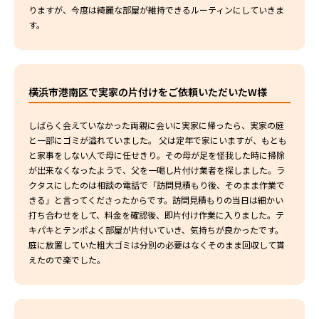
りますが、今度は綺麗な部屋が維持できるルーティンにしていきま
す。
横浜市港南区で実家の片付けをご依頼いただいたW様
しばらく会えていなかった両親に会いに実家に帰ったら、実家の庭
と一部にゴミが溢れていました。 父は定年で家にいますが、もとも
と家事をしない人で母に任せきり。その母が足を怪我した時に掃除
が出来なくなったようで、父を一喝し片付け業者を探しました。ラ
クタスにしたのは相談の電話で「訪問見積もり後、そのまま作業で
きる」と言ってくださったからです。訪問見積もりの当日は細かい
打ち合わせをして、料金を確認後、即片付け作業に入りました。テ
キパキとテンポよく部屋が片付いていき、気持ちが良かったです。
庭に放置していた粗大ゴミは分別の必要はなくそのまま回収して貰
えたので楽でした。