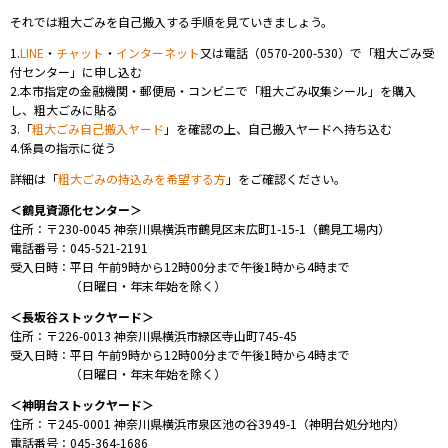
それでは粗大ごみを自己搬入する手順を見ていきましょう。
1.
LINE
・
チャット
・
インターネット
又は電話（0570-200-530
）
で「粗大ごみ受
付センター」に申し込む
2.
本市指定の金融機関・郵便局・
コンビニで「粗大ごみ収集シール」を購入
し、粗大ごみに貼る
3.
「
粗大ごみ自己搬入ヤード
」
を確認の上、自己搬入ヤードへ持ち込む
4.係員の指示に従う
詳細は「
粗大ごみの持込みを希望する方
」をご確認ください。
＜
鶴見資源化センター
＞
住所：
〒230-0045 神奈川県
横浜市鶴見区末広町1-15-1（鶴見工場内）
電話番号：045-521-2191
受入日時：平日
午前9時から12時00分まで
午後1時から4時まで
（日曜日・年末年始を除く）
＜長坂谷ストックヤード＞
住所：〒226-0013 神奈川県
横浜市緑区寺山町745-45
受入日時：平日
午前9時から12時00分まで
午後1時から4時まで
（日曜日・年末年始を除く）
＜
神明台ストックヤード
＞
住所：
〒245-0001 神奈川県
横浜市泉区池の谷3949-1（神明台処分地内）
電話番号：045-364-1686