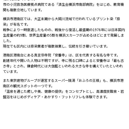
市の小児救急医療拠点病院である「済生会横浜市南部病院」をはじめ、教育機
関も複数立地しています。
横浜市港南区では、大正末期から大岡川流域で行われているプリント染「捺
染」が有名です。
戦争により一時衰退したものの、戦後から復活し最盛期の1976年には日本国内
生産量の約9割、世界生産量の5割を横浜スカーフが占めるほどにまで発展しま
した。
現在でも区内には捺染業者が複数操業し、伝統を引き継いでいます。
港南区港南台にある真言宗寺院「安養寺」は、区を代表する有名な寺です。
創建年代や開いた人物は不明ですが、寺に残る口碑によると安養寺は「最も古
き寺」とされ、鎌倉時代には大伽藍といわれる大きな寺を構えていたといわれ
ています。
また東京建物グループが運営するスーパー銭湯「おふろの王様」も、横浜市港
南区の観光スポットの一つです。
「温泉を通じた癒しや美、健康の提供」をコンセプトとし、高濃度炭酸泉・岩
盤浴をはじめボディケア・あかすり・フットリフレも体験できます。