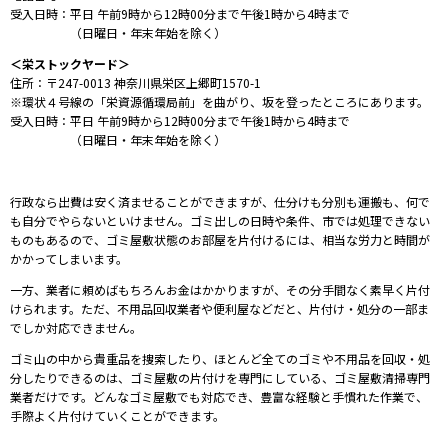
受入日時：平日
午前9時から12時00分まで
午後1時から4時まで
（日曜日・年末年始を除く）
＜栄ストックヤード＞
住所：
〒247-0013 神奈川県
栄区上郷町1570-1
※
環状４号線の「栄資源循環局前」を曲がり、坂を登ったところにあります。
受入日時：平日
午前9時から12時00分まで
午後1時から4時まで
（日曜日・年末年始を除く）
⾏政なら出費は安く済ませることができますが、仕分けも分別も運搬も、何で
も⾃分でやらないといけません。ゴミ出しの⽇時や条件、市では処理できない
ものもあるので、ゴミ屋敷状態のお部屋を⽚付けるには、相当な労⼒と時間が
かかってしまいます。
⼀⽅、業者に頼めばもちろんお⾦はかかりますが、その分⼿間なく素早く⽚付
けられます。ただ、不⽤品回収業者や便利屋などだと、⽚付け・処分の⼀部ま
でしか対応できません。
ゴミ⼭の中から貴重品を捜索したり、ほとんど全てのゴミや不⽤品を回収・処
分したりできるのは、ゴミ屋敷の⽚付けを専⾨にしている、ゴミ屋敷清掃専⾨
業者だけです。どんなゴミ屋敷でも対応でき、豊富な経験と⼿慣れた作業で、
⼿際よく⽚付けていくことができます。