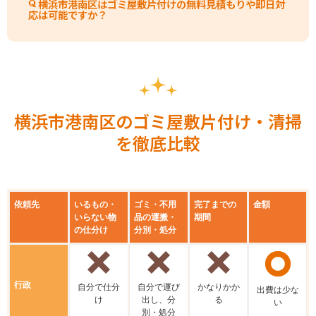
横浜市港南区はゴミ屋敷片付けの無料見積もりや即日対
応は可能ですか？
横浜市港南区のゴミ屋敷片付け・清掃
を徹底比較
依頼先
いるもの・
ゴミ・不用
完了までの
金額
いらない物
品の運搬・
期間
の仕分け
分別・処分
行政
⾃分で仕分
⾃分で運び
かなりかか
出費は少な
け
出し、分
る
い
別・処分