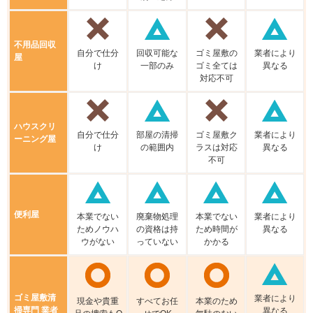
不⽤品回収
⾃分で仕分
回収可能な
ゴミ屋敷の
業者により
屋
け
⼀部のみ
ゴミ全ては
異なる
対応不可
ハウスクリ
⾃分で仕分
部屋の清掃
ゴミ屋敷ク
業者により
ーニング屋
け
の範囲内
ラスは対応
異なる
不可
便利屋
本業でない
廃棄物処理
本業でない
業者により
ためノウハ
の資格は持
ため時間が
異なる
ウがない
っていない
かかる
ゴミ屋敷清
業者により
現⾦や貴重
すべてお任
本業のため
掃専門 業者
異なる