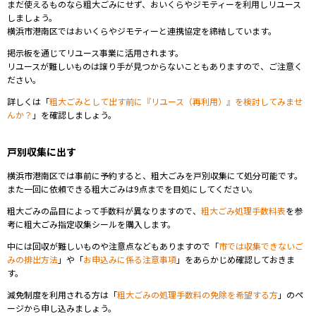
まだ使えるものなら粗大ごみにせず、おいくらや
ジモティーを利用し
リユース
しましょう。
横浜市港南区ではおいくらや
ジモティーと連携協定を締結しています。
掲示板を通じてリユース事業に活用されます。
リユースが難しいものは譲り手が見つからないこともありますので、ご注意く
ださい。
詳しくは「
粗大ごみとして出す前に『リユース（再利用）』を検討してみませ
んか？
」を確認しましょう。
戸別収集
に出す
横浜市港南区では事前に予約すると、粗大ごみを戸別収集にて処分可能です。
また一回に依頼できる粗大ごみは9点までを目処にしてください。
粗大ごみの品目によって手数料が異なりますので、
粗大ごみ処理手数料表
を参
考に
粗大ごみ指定収集シールを購入します。
中には回収が難しいものや注意点などもありますので「
市では収集できないご
みの排出方法
」や「
お申込みに係る注意事項
」をあらかじめ確認しておきま
す。
減免制度を利用される方は「
粗大ごみの処理手数料の免除を希望する方
」のペ
ージから申し込みましょう。