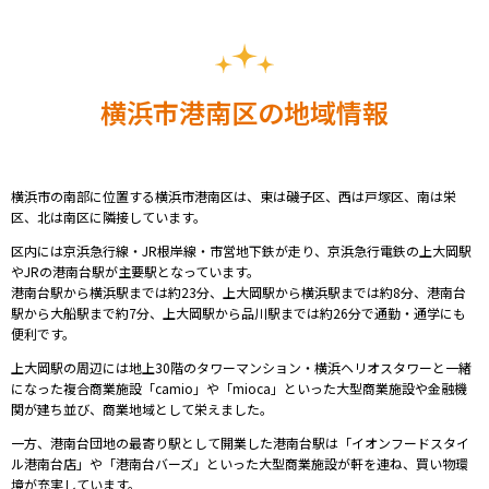
横浜市港南区の地域情報
横浜市の南部に位置する
横浜市港南区は、東は磯子区、西は戸塚区、南は栄
区、北は南区に隣接しています。
区内には京浜急行線・JR根岸線・市営地下鉄が走り、京浜急行電鉄の上大岡駅
やJRの港南台駅が主要駅となっています。
港南台駅から横浜駅までは約23分、上大岡駅から横浜駅までは約8分、港南台
駅から大船駅まで約7分、上大岡駅から品川駅までは約26分で通勤・通学にも
便利です。
上大岡駅の周辺には地上30階のタワーマンション・横浜ヘリオスタワーと一緒
になった複合商業施設「camio」や「mioca」といった大型商業施設や
金融機
関が建ち並び、商業地域として栄えました。
一方、港南台団地の最寄り駅として開業した港南台駅は「イオンフードスタイ
ル港南台店」や「港南台バーズ」といった大型商業施設が軒を連ね、買い物環
境が充実しています。