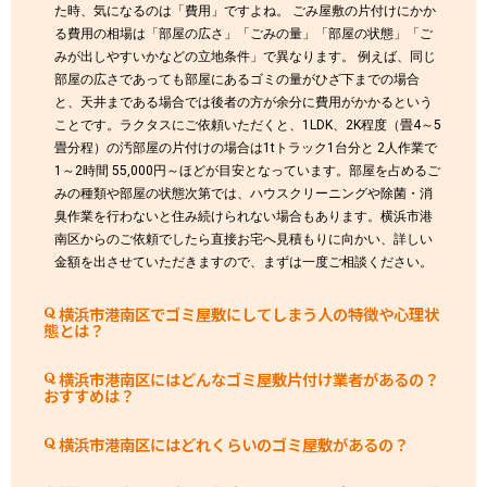
た時、気になるのは「費用」ですよね。 ごみ屋敷の片付けにかか
る費用の相場は「部屋の広さ」「ごみの量」「部屋の状態」「ご
みが出しやすいかなどの立地条件」で異なります。 例えば、同じ
部屋の広さであっても部屋にあるゴミの量がひざ下までの場合
と、天井まである場合では後者の方が余分に費用がかかるという
ことです。ラクタスにご依頼いただくと、1LDK、2K程度（畳4～5
畳分程）の汚部屋の片付けの場合は1tトラック1台分と 2人作業で
1～2時間 55,000円～ほどが目安となっています。部屋を占めるご
みの種類や部屋の状態次第では、ハウスクリーニングや除菌・消
臭作業を行わないと住み続けられない場合もあります。横浜市港
南区からのご依頼でしたら直接お宅へ見積もりに向かい、詳しい
金額を出させていただきますので、まずは一度ご相談ください。
横浜市港南区でゴミ屋敷にしてしまう人の特徴や心理状
態とは？
横浜市港南区にはどんなゴミ屋敷片付け業者があるの？
おすすめは？
横浜市港南区にはどれくらいのゴミ屋敷があるの？