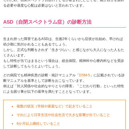
る必要や過度な心配は必要はないと言われています。
ASD（自閉スペクトラム症）の診断方法
生まれ持った障害であるASDは、生後2年くらいから症状が出始め、早ければ
幼少期に気付かれることもあるでしょう。
しかし、正式な判断をされず「生きづらい」と感じながら大人になった人もた
くさんいます。
もし特性が当てはまるという場合は、総合病院、精神科や心療内科などを受診
して診断してもらうとよいでしょう。
どの病院でも精神疾患の診断・統計マニュアル「
DSM-5
」に記載されている診
断マニュアルを基準として診断をおこなっています。
例えば「対人関係や社会的なやりとりの障害」「こだわり行動」といった特性
による困り事が以下の基準を満たすこととなっています。
複数の状況（学校や家庭など）で起きていること
それにより日常生活や社会生活で大きな影響が出ていること
6か月以上継続していること