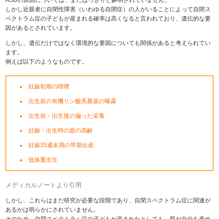
しかし近親者に自閉性障害（いわゆる自閉症）の人がいることによって自閉ス
ペクトラム症の子どもが産まれる確率は高くなると言われており、遺伝的な要
因があるとされています。
しかし、遺伝だけではなく環境的な要因についても関係があると考えられてい
ます。
例えば以下のようなものです。
妊娠初期の喫煙
出生前の有機リン酸系農薬の曝露
出生前・出生後の偏った栄養
妊娠・出生時の親の高齢
妊娠35週未満の早期出産
低体重出生
メディカルノートより引用
しかし、これらはまだ研究が必要な段階であり、自閉スペクトラム症に関連が
あるかは明らかにされていません。
そのため、自閉スペクトラム症の子どもが産まれたとしても、親が自分を責め