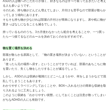
ASDの人は物へのこだわりが強く、好きなものはすべて取っておきたいと考え
る人も多いようです。
そのため、持ち物がどんどん増えてしまい、片付けも苦手なので部屋が散らか
ってしまう傾向にあります。
そもそも持ち物が少なければ部屋の片付けが簡単になりますし、床や机に物が
置きっぱなしになることも減るでしょう。
持っているもののうち、3カ月使わなかったら処分を考えることや、一つ買っ
たら一つ捨てるなどのルールを決めておくのがおすすめです。
物を置く場所を決める
部屋が散らかる原因として、「物の置き場所が決まっていない」ということが
あります。
「使ったら元の場所へ戻す」ということができていれば、部屋のあちこちに物
を置いたり、失くし物をしたりすることが減るでしょう。
しかし、ASDの人は収納が複雑だとどこへしまうかや、何をしまうかなどで混
乱してしまうこともあります。
わかりやすくラベリングしておくことや、BOXへ入れるだけの簡単な収納を取
り入れるように工夫しましょう。
このように収納を「わかりやすい状態」にしておくことは注意が散ってしまい
がちなADHDの人にも有効です。