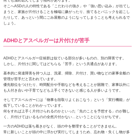
何でも溜め込んでしまう傾向があります。
そこへASDの人の特性である「こだわりの強さ」や「強い思い込み」が出てし
まうと、家族が片付けることを極端に嫌がったり、捨てるとパニックを起こし
たりして、あっという間にごみ屋敷のようになってしまうことも考えられるで
しょう。
ADHDとアスペルガーは片付けが苦手
ADHDとアスペルガー症候群は似ている部分が多いものの、別の障害です。
しかし、片付けに関してはどちらも「苦手」という共通点があります。
基本的に発達障害を持つ人は、洗濯、掃除、片付け、買い物などの家事全般の
管理が苦手だと言われています。
優先順位をつけたり、時間配分や手順などを考えることが困難で、家事以外に
も人付き合いや子育てなども上手くできないと感じる人が多いようです。
そしてアスペルガーには「物事を段取りよくおこなう」という「実行機能」が
低下していることがわかっています。
何をすれば上手く片付けられるのかといった「先のことを予想する」のが難し
く、片付けてはいるものの全然片付かない…ということになりがちです。
一方のADHDは落ち着きがなく、頭の中を整理することができません。
常に新しいことが頭の中に浮かび実行してしまうため、忘れ物・失くし物が多