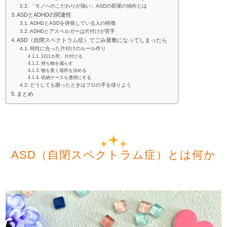
「モノへのこだわりが強い」ASDの部屋の傾向とは
ASDとADHDの関連性
ADHDとASDを併発している人の特徴
ADHDとアスペルガーは片付けが苦手
ASD（自閉スペクトラム症）でごみ屋敷になってしまったら
特性に合った片付けのルール作り
1日1カ所、片付ける
持ち物を減らす
物を置く場所を決める
収納ケースを透明にする
どうしても困ったときはプロの手を借りよう
まとめ
ASD（自閉スペクトラム症）とは何か