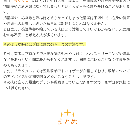
当社「
ラクタス
」のような片付けの専門業者は、発達障害や精神疾患が原因で
汚部屋やごみ屋敷になってしまったという人からも依頼を受けることがありま
す。
汚部屋やごみ屋敷と呼ぶほど散らかってしまった部屋は不衛生で、心身の健康
や周囲への影響も大きいため早めに対処しなければなりません。
とは言え、発達障害を抱えている人はどう対処してよいかわからない、人に頼
むのも不安…と考える人が多くいます。
そのような時にはプロに頼むのも一つの方法です。
片付け業者はプロなので不要な物の処分や片付け、ハウスクリーニングや消臭
などをあっという間に終わらせてくれますし、周囲にバレることなく作業を進
めてもらえます。
また、「ラクタス」では整理収納アドバイザーが在籍しており、収納について
のアドバイスや定期訪問などをおこなうことも可能です。
その人に合った最適なプランを提案させていただきますので、まずはお気軽に
ご相談ください。
まとめ