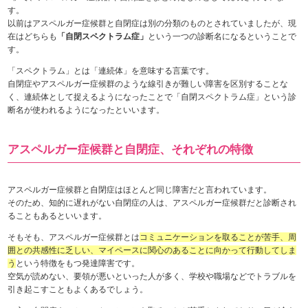
す。
以前はアスペルガー症候群と自閉症は別の分類のものとされていましたが、現
在はどちらも
「自閉スペクトラム症」
という一つの診断名になるということで
す。
「スペクトラム」とは「連続体」を意味する言葉です。
自閉症やアスペルガー症候群のような線引きが難しい障害を区別することな
く、連続体として捉えるようになったことで「自閉スペクトラム症」という診
断名が使われるようになったといいます。
アスペルガー症候群と自閉症、それぞれの特徴
アスペルガー症候群と自閉症はほとんど同じ障害だと言われています。
そのため、知的に遅れがない自閉症の人は、アスペルガー症候群だと診断され
ることもあるといいます。
そもそも、アスペルガー症候群とは
コミュニケーションを取ることが苦手、周
囲との共感性に乏しい、マイペースに関心のあることに向かって行動してしま
う
という特徴をもつ発達障害です。
空気が読めない、要領が悪いといった人が多く、学校や職場などでトラブルを
引き起こすこともよくあるでしょう。