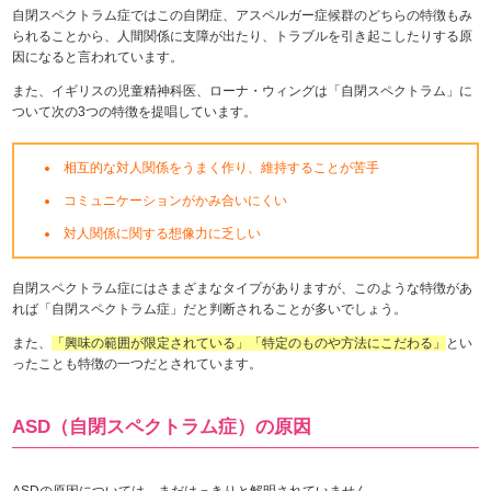
自閉スペクトラム症ではこの自閉症、アスペルガー症候群のどちらの特徴もみ
られることから、人間関係に支障が出たり、トラブルを引き起こしたりする原
因になると言われています。
また、イギリスの児童精神科医、ローナ・ウィングは「自閉スペクトラム」に
ついて次の3つの特徴を提唱しています。
相互的な対人関係をうまく作り、維持することが苦手
コミュニケーションがかみ合いにくい
対人関係に関する想像力に乏しい
自閉スペクトラム症にはさまざまなタイプがありますが、このような特徴があ
れば「自閉スペクトラム症」だと判断されることが多いでしょう。
また、
「興味の範囲が限定されている」「特定のものや方法にこだわる」
とい
ったことも特徴の一つだとされています。
ASD（自閉スペクトラム症）の原因
ASDの原因については、まだはっきりと解明されていません。