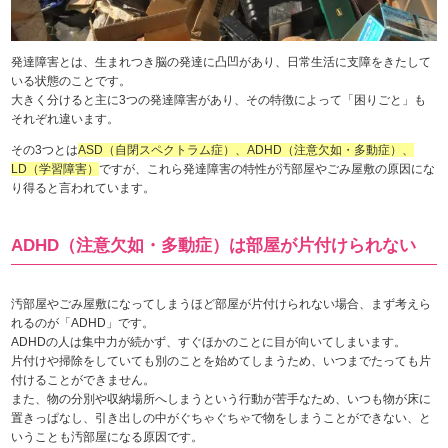
発達障害とは、生まれつき脳の発達に凸凹があり、日常生活に支障をきたして
いる状態のことです。
大きく分けると主に3つの発達障害があり、その特徴によって「困りごと」も
それぞれ違います。
その3つとは
ASD（自閉スペクトラム症）、ADHD（注意欠如・多動症）、
LD（学習障害）
ですが、これら発達障害の特性が汚部屋やごみ屋敷の原因にな
り得ると言われています。
ADHD（注意欠如・多動症）は部屋が片付けられない
汚部屋やごみ屋敷になってしまうほど部屋が片付けられない場合、まず考えら
れるのが「ADHD」です。
ADHDの人は集中力が続かず、すぐほかのことに目が向いてしまいます。
片付けや掃除をしていても別のことを始めてしまうため、いつまでたっても片
付けることができません。
また、物の分別や収納場所へしまうという行動が苦手なため、いつも物が床に
置きっぱなし、引き出しの中がぐちゃぐちゃで物をしまうことができない、と
いうことも汚部屋になる原因です。