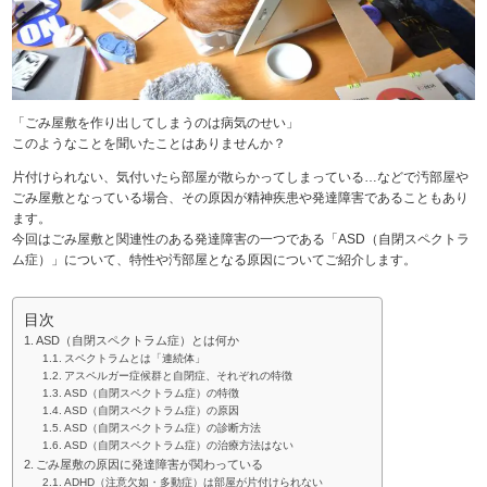
「ごみ屋敷を作り出してしまうのは病気のせい」
このようなことを聞いたことはありませんか？
片付けられない、気付いたら部屋が散らかってしまっている…などで汚部屋や
ごみ屋敷となっている場合、その原因が精神疾患や発達障害であることもあり
ます。
今回はごみ屋敷と関連性のある発達障害の一つである「ASD（自閉スペクトラ
ム症）」について、特性や汚部屋となる原因についてご紹介します。
目次
ASD（自閉スペクトラム症）とは何か
スペクトラムとは「連続体」
アスペルガー症候群と自閉症、それぞれの特徴
ASD（自閉スペクトラム症）の特徴
ASD（自閉スペクトラム症）の原因
ASD（自閉スペクトラム症）の診断方法
ASD（自閉スペクトラム症）の治療方法はない
ごみ屋敷の原因に発達障害が関わっている
ADHD（注意欠如・多動症）は部屋が片付けられない