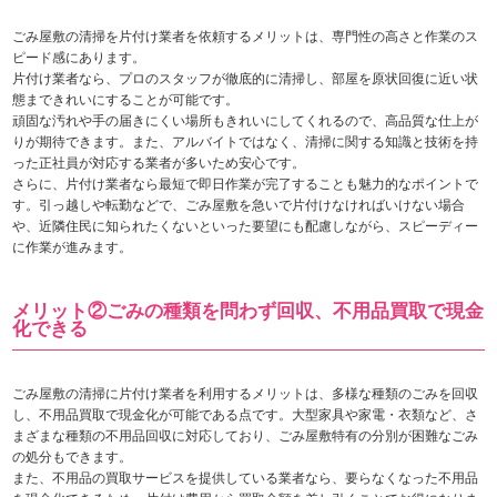
ごみ屋敷の清掃を片付け業者を依頼するメリットは、専門性の高さと作業のス
ピード感にあります。
片付け業者なら、プロのスタッフが徹底的に清掃し、部屋を原状回復に近い状
態まできれいにすることが可能です。
頑固な汚れや手の届きにくい場所もきれいにしてくれるので、高品質な仕上が
りが期待できます。また、アルバイトではなく、清掃に関する知識と技術を持
った正社員が対応する業者が多いため安心です。
さらに、片付け業者なら最短で即日作業が完了することも魅力的なポイントで
す。引っ越しや転勤などで、ごみ屋敷を急いで片付けなければいけない場合
や、近隣住民に知られたくないといった要望にも配慮しながら、スピーディー
に作業が進みます。
メリット②ごみの種類を問わず回収、不用品買取で現金
化できる
ごみ屋敷の清掃に片付け業者を利用するメリットは、多様な種類のごみを回収
し、不用品買取で現金化が可能である点です。大型家具や家電・衣類など、さ
まざまな種類の不用品回収に対応しており、ごみ屋敷特有の分別が困難なごみ
の処分もできます。
また、不用品の買取サービスを提供している業者なら、要らなくなった不用品