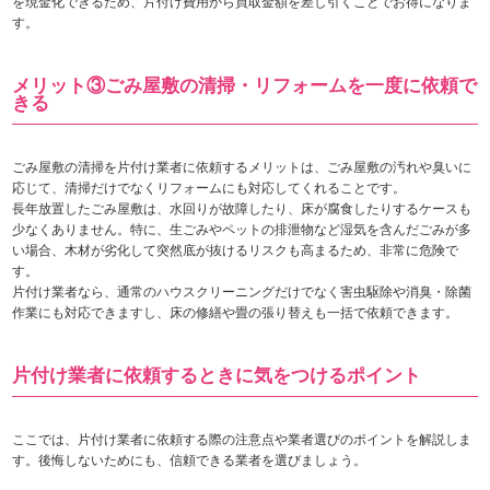
を現金化できるため、片付け費用から買取金額を差し引くことでお得になりま
す。
メリット③ごみ屋敷の清掃・リフォームを一度に依頼で
きる
ごみ屋敷の清掃を片付け業者に依頼するメリットは、ごみ屋敷の汚れや臭いに
応じて、清掃だけでなくリフォームにも対応してくれることです。
長年放置したごみ屋敷は、水回りが故障したり、床が腐食したりするケースも
少なくありません。特に、生ごみやペットの排泄物など湿気を含んだごみが多
い場合、木材が劣化して突然底が抜けるリスクも高まるため、非常に危険で
す。
片付け業者なら、通常のハウスクリーニングだけでなく害虫駆除や消臭・除菌
作業にも対応できますし、床の修繕や畳の張り替えも一括で依頼できます。
片付け業者に依頼するときに気をつけるポイント
ここでは、片付け業者に依頼する際の注意点や業者選びのポイントを解説しま
す。後悔しないためにも、信頼できる業者を選びましょう。