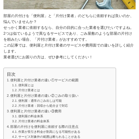
部屋の片付けを「便利屋」と「片付け業者」のどちらに依頼すれば良いのか、
悩んでいませんか？
せっかく業者に依頼するなら、自分の目的に合った業者を選びたいですよね。
2つは似ているようで異なるサービスであり、ごみ屋敷のような部屋の片付け
を頼みたい場合、「片付け業者」がおすすめです。
この記事では、便利屋と片付け業者のサービスや費用面での違いを詳しく紹介
します。
業者選びにお困りの方は、ぜひ参考にしてください！
目次
便利屋と片付け業者の違い①サービスの範囲
便利屋とは
片付け業者とは
便利屋と片付け業者の違い②ごみの取り扱い
便利屋：通常のごみ出しは可能
片付け業者：回収から処分まで対応
便利屋と片付け業者の違い③費用
便利屋の料金体系
片付け業者の料金体系
部屋の片付けを便利屋に依頼する際の注意点
作業が長引き料金が割高になる可能性がある
サービス対象外の範囲は断られることがある