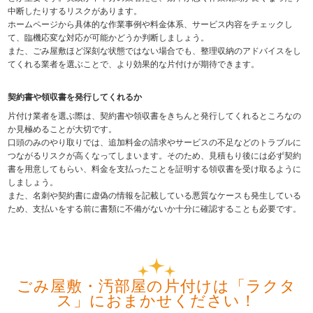
中断したりするリスクがあります。
ホームページから具体的な作業事例や料金体系、サービス内容をチェックし
て、臨機応変な対応が可能かどうか判断しましょう。
また、ごみ屋敷ほど深刻な状態ではない場合でも、整理収納のアドバイスをし
てくれる業者を選ぶことで、より効果的な片付けが期待できます。
契約書や領収書を発行してくれるか
片付け業者を選ぶ際は、契約書や領収書をきちんと発行してくれるところなの
か見極めることが大切です。
口頭のみのやり取りでは、追加料金の請求やサービスの不足などのトラブルに
つながるリスクが高くなってしまいます。そのため、見積もり後には必ず契約
書を用意してもらい、料金を支払ったことを証明する領収書を受け取るように
しましょう。
また、名刺や契約書に虚偽の情報を記載している悪質なケースも発生している
ため、支払いをする前に書類に不備がないか十分に確認することも必要です。
ごみ屋敷・汚部屋の片付けは「ラクタ
ス」におまかせください！