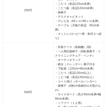
・こたつ（長辺120cm未満）
・こたつ板（長辺120cm未満）
250円
・座椅子
・デスクキャビネット
・テレビ台（60ｃｍ×60ｃｍ未満）
・テーブル（天板の長辺 65cm未
満）
・マットレス(ベビー用・和式３つ折
り)
・衣装ケース（収納棚）2段
・一人用応接椅子（回転座椅子・リ
クライニングチェア・ベンチ）
・オーディオラック
・鏡台（ドレッサー）椅子付き
・下駄箱（120cm×90cm未満）
・こたつ（長辺120cm以上）
・こたつ板（長辺120cm以上）
・コート掛け（ポールハンガー）
・座椅子（回転や収納付の大型のも
の）
500円
・サイドボード（高さ60cm未満×幅
90cm未満）
・ソファー（１人用）