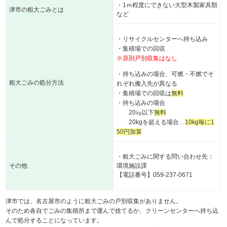
・1ｍ程度にできない大型木製家具類
津市の粗大ごみとは
など
・リサイクルセンターへ持ち込み
・集積場での回収
※原則戸別収集はなし
・持ち込みの場合、可燃・不燃でそ
粗大ごみの処分方法
れぞれ搬入先が異なる
・集積場での回収は
無料
・持ち込みの場合
20㎏以下
無料
20kgを超える場合…
10kg毎に1
50円加算
・粗大ごみに関する問い合わせ先：
その他
環境施設課
【電話番号】059-237-0671
津市では、名古屋市のように粗大ごみの戸別収集がありません。
そのため各自でごみの集積所まで運んで捨てるか、クリーンセンターへ持ち込
んで処分することになっています。