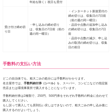
年始を除く）祝日も受付
・インターネット新規受付の
締め切りは、収集日の7日前
（前の週の同一曜日）
・申し込みの締め切り
・品目や点数の追加申し込み
受け付け締め切
は、収集日の7日前（前の
の締め切りは、収集日の7日
り日
週の同一曜日）
前
・品目や点数の減少、申し込
みの取消の締め切りは、収集
日の前日
手数料の支払い方法
どこの自治体でも、粗大ごみの処分には手数料がかかります。
名古屋市では、
手数料納付券（シール）
を、スーパー、コンビニなどの指定販
売店または環境事業所で購入することになっています。
手数料納付券は2種類で、250円、500円券をそれぞれ手数料の料金に合わせて
購入してください。
もし誤って購入しても原則払い戻しはできないので、粗大ごみの申し込み後に
購入するのがよいでしょう。