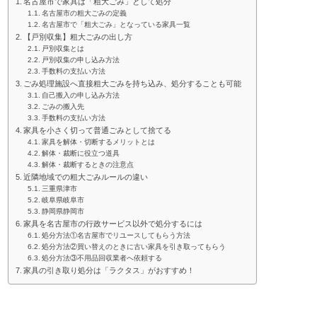
名古屋市で家具は「粗大ごみ」として処分
名古屋市の粗大ごみの定義
名古屋市で「粗大ごみ」となっている家具一覧
【戸別収集】粗大ごみの出し方
戸別収集とは
戸別収集の申し込み方法
手数料の支払い方法
ごみ処理施設へ直接粗大ごみを持ち込み、処分することも可能
自己搬入の申し込み方法
ごみの搬入先
手数料の支払い方法
家具を小さく切って普通ごみとして捨てる
家具を解体・切断するメリットとは
解体・裁断に役立つ道具
解体・裁断するときの注意点
近隣地域での粗大ごみルールの違い
三重県津市
岐阜県岐阜市
静岡県静岡市
家具を名古屋市の行政サービス以外で処分するには
処分方法①名古屋市でリユースしてもらう方法
処分方法②買い替えのときに古い家具を引き取ってもらう
処分方法③不用品回収業者へ依頼する
家具の引き取り処分は「ラクタス」がおすすめ！