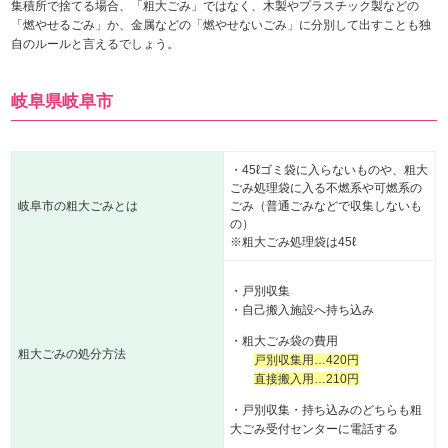
集積所で捨てる場合、「粗大ごみ」ではなく、木製やプラスチック製などの
「燃やせるごみ」か、金属などの「燃やせないごみ」に分別して出すことも独
自のルールと言えるでしょう。
岐阜県岐阜市
・45ℓゴミ袋に入らないものや、粗大
ごみ処理袋に入る不燃系や可燃系の
岐阜市の粗大ごみとは
ごみ（普通ごみなどで収集しないも
の）
※粗大ごみ処理袋は45ℓ
・戸別収集
・自己搬入施設へ持ち込み
・粗大ごみ袋の費用
粗大ごみの処分方法
戸別収集用…420円
直接搬入用…210円
・戸別収集・持ち込みのどちらも粗
大ごみ受付センターに電話する