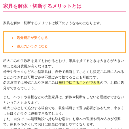
家具を解体・切断するメリットとは
家具を解体・切断するメリットは以下のようなものになります。
処分費用が安くなる
運ぶのがラクになる
粗大ごみの手数料を見てもわかるとおり、家具を捨てるときは大きさが大きい
物ほど処分費用が高くなります。
椅子やラックなどの小型家具は、自分で裁断して小さくし指定ごみ袋に入れる
ことができれば可燃ごみや不燃ごみで捨てることも可能です。
名古屋市では可燃ごみや不燃ごみは
無料で捨てることができる
ので、お得に処
分ができるでしょう。
また、ベッドや書棚などの大型家具は、解体や切断をしないと運搬ができない
ということもあります。
粗大ごみとして処分する場合でも、収集場所まで運ぶ必要があるため、小さく
したほうがラクに運搬できるでしょう。
また、自分でごみ処理施設へ持ち込む場合にも車への運搬や積み込みが必要
で、家具を小さくしておけば簡単に作業しやすくなります。