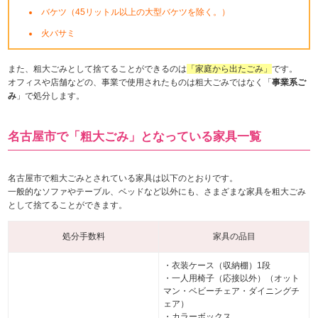
バケツ（45リットル以上の大型バケツを除く。）
火バサミ
また、粗大ごみとして捨てることができるのは
「家庭から出たごみ」
です。
オフィスや店舗などの、事業で使用されたものは粗大ごみではなく「
事業系ご
み
」で処分します。
名古屋市で「粗大ごみ」となっている家具一覧
名古屋市で粗大ごみとされている家具は以下のとおりです。
一般的なソファやテーブル、ベッドなど以外にも、さまざまな家具を粗大ごみ
として捨てることができます。
処分手数料
家具の品目
・衣装ケース（収納棚）1段
・一人用椅子（応接以外）（オット
マン・ベビーチェア・ダイニングチ
ェア）
・カラーボックス