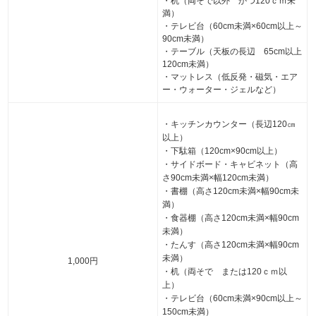
・机（両そで以外 かつ120ｃｍ未
満）
・テレビ台（60cm未満×60cm以上～
90cm未満）
・テーブル（天板の長辺 65cm以上
120cm未満）
・マットレス（低反発・磁気・エア
ー・ウォーター・ジェルなど）
・キッチンカウンター（長辺120㎝
以上）
・下駄箱（120cm×90cm以上）
・サイドボード・キャビネット（高
さ90cm未満×幅120cm未満）
・書棚（高さ120cm未満×幅90cm未
満）
・食器棚（高さ120cm未満×幅90cm
未満）
・たんす（高さ120cm未満×幅90cm
未満）
1,000円
・机（両そで または120ｃｍ以
上）
・テレビ台（60cm未満×90cm以上～
150cm未満）