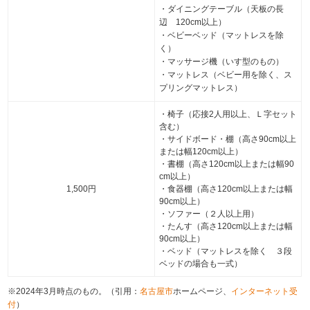
・ダイニングテーブル（天板の長
辺 120cm以上）
・ベビーベッド（マットレスを除
く）
・マッサージ機（いす型のもの）
・マットレス（ベビー用を除く、ス
プリングマットレス）
・椅子（応接2人用以上、Ｌ字セット
含む）
・サイドボード・棚（高さ90cm以上
または幅120cm以上）
・書棚（高さ120cm以上または幅90
cm以上）
1,500円
・食器棚（高さ120cm以上または幅
90cm以上）
・ソファー（２人以上用）
・たんす（高さ120cm以上または幅
90cm以上）
・ベッド（マットレスを除く ３段
ベッドの場合も一式）
※2024年3月時点のもの。（引用：
名古屋市
ホームページ、
インターネット受
付
）