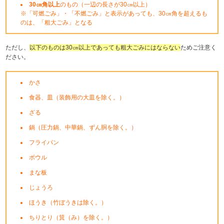
30㎝角以上
のもの（一辺の長さが30㎝以上）
※「可燃ごみ」・「不燃ごみ」と表示があっても、30㎝角を超えるも
のは、「粗大ごみ」となる
ただし、
以下のものは30㎝以上であっても粗大ごみにはならない
ためご注意く
ださい。
かさ
食器、皿（装飾用の大皿を除く。）
ざる
鍋（圧力鍋、中華鍋、ずん胴を除く。）
フライパン
ボウル
まな板
じょうろ
ほうき（竹ぼうきは除く。）
ちりとり（箕（み）を除く。）