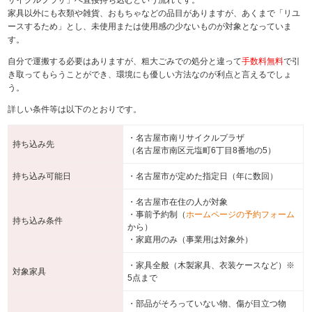
サイクルプラザ」へ直接持ち込むという流れです。
家具以外にも衣類や雑貨、おもちゃなどの品目がありますが、あくまで「リユ
ースするため」とし、未使用または使用感の少ないものが対象となっていま
す。
自分で運搬する必要はありますが、粗大ごみでの処分と違って
手数料無料
で引
き取ってもらうことができ、環境にも優しい方法なのが利点と言えるでしょ
う。
詳しい条件等は以下のとおりです。
・名古屋市南リサイクルプラザ
持ち込み先
（名古屋市南区元塩町6丁目8番地の5）
持ち込み可能日
・名古屋市が定めた指定日（年に数回）
・名古屋市在住の人が対象
・事前予約制（
ホームページの予約フォーム
持ち込み条件
から）
・家庭用のみ（事業用は対象外）
・家具全般（木製家具、衣装ケースなど）※
対象家具
5点まで
・部品がそろっていない物、傷が目立つ物