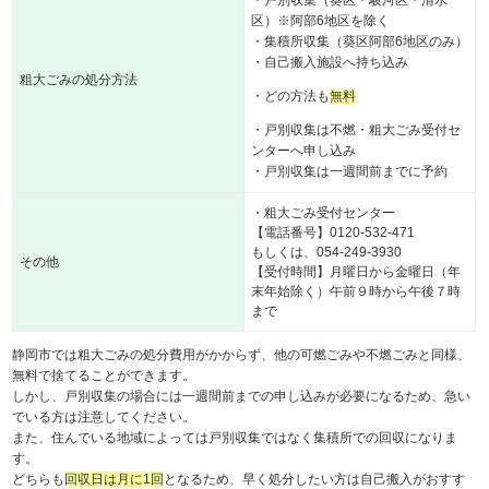
区）※阿部6地区を除く
・集積所収集（葵区阿部6地区のみ）
・自己搬入施設へ持ち込み
粗大ごみの処分方法
・どの方法も
無料
・戸別収集は不燃・粗大ごみ受付セ
ンターへ申し込み
・戸別収集は一週間前までに予約
・粗大ごみ受付センター
【電話番号】0120-532-471
もしくは、054-249-3930
その他
【受付時間】月曜日から金曜日（年
末年始除く）午前９時から午後７時
まで
静岡市では粗大ごみの処分費用がかからず、他の可燃ごみや不燃ごみと同様、
無料で捨てることができます。
しかし、戸別収集の場合には一週間前までの申し込みが必要になるため、急い
でいる方は注意してください。
また、住んでいる地域によっては戸別収集ではなく集積所での回収になりま
す。
どちらも
回収日は月に1回
となるため、早く処分したい方は自己搬入がおすす