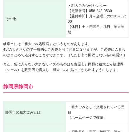
・粗大ごみ受付センター
【電話番号】058-243-0530
【受付時間】月～金曜日の8:30～17:
その他
00
【休日】土・日曜日、祝日、年末年
始
岐阜市には「粗大ごみ処理袋」というものがあります。
45ℓの大きさなので一般的なごみ袋を同じ容量になりますが、この袋に入るも
のはまとめて処分することができます。（ただし市で回収しないものを除く）
また、袋に入らない大きなサイズのものは名古屋市と同様に粗大ごみ処理券
（シール）を販売店で購入し、粗大ごみに貼ってから出すようにします。
静岡県静岡市
・粗大ごみとして指定されている品
静岡市の粗大ごみとは
目
（ホームページで確認）
・戸別収集（葵区・駿河区・清水