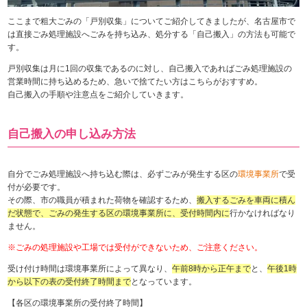
ここまで粗大ごみの「戸別収集」についてご紹介してきましたが、名古屋市で
は直接ごみ処理施設へごみを持ち込み、処分する「自己搬入」の方法も可能で
す。
戸別収集は月に1回の収集であるのに対し、自己搬入であればごみ処理施設の
営業時間に持ち込めるため、急いで捨てたい方はこちらがおすすめ。
自己搬入の手順や注意点をご紹介していきます。
自己搬入の申し込み方法
自分でごみ処理施設へ持ち込む際は、必ずごみが発生する区の
環境事業所
で受
付が必要です。
その際、市の職員が積まれた荷物を確認するため、
搬入するごみを車両に積ん
だ状態で、ごみの発生する区の環境事業所に、受付時間内に
行かなければなり
ません。
※ごみの処理施設や工場では受付ができないため、ご注意ください。
受け付け時間は環境事業所によって異なり、
午前8時から正午まで
と、
午後1時
から以下の表の受付終了時間まで
となっています。
【各区の環境事業所の受付終了時間】