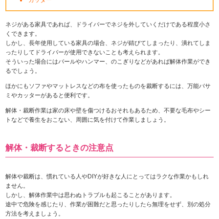
ネジがある家具であれば、ドライバーでネジを外していくだけである程度小さ
くできます。
しかし、長年使用している家具の場合、ネジが錆びてしまったり、潰れてしま
ったりしてドライバーが使用できないことも考えられます。
そういった場合にはバールやハンマー、のこぎりなどがあれば解体作業ができ
るでしょう。
ほかにもソファやマットレスなどの布を使ったものを裁断するには、万能バサ
ミやカッターがあると便利です。
解体・裁断作業は家の床や壁を傷つけるおそれもあるため、不要な毛布やシー
トなどで養生をおこない、周囲に気を付けて作業しましょう。
解体・裁断するときの注意点
解体や裁断は、慣れている人やDIYが好きな人にとってはラクな作業かもしれ
ません。
しかし、解体作業中は思わぬトラブルも起こることがあります。
途中で危険を感じたり、作業が困難だと思ったりしたら無理をせず、別の処分
方法を考えましょう。