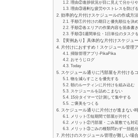
理由②進捗状況が目に見えて分かり
理由③過剰な疲労やストレスを防げ
効率的な片付けスケジュールの作成方
手順①片付けの期日と優先順位を決
手順②各エリアの作業内容を箇条書
手順③1週間単位・1日単位のタスク
【実例あり】具体的な片付けスケジュ
片付けにおすすめ！スケジュール管理
掃除管理アプリ‐PikaPika
おそうじログ
Today
スケジュール通りに汚部屋を片付ける
物を減らすことを優先する
朝のルーティンに片付けを組み込む
スケジュールを詰めこまない
15分タイマーで計測して集中する
ご褒美をつくる
スケジュール通りに片付けが進まない
メリット①短期間で部屋が片付く
メリット②汚部屋・ごみ屋敷でも対
メリット③ごみの種類問わず一括処
片付けのスケジュール管理が難しい場