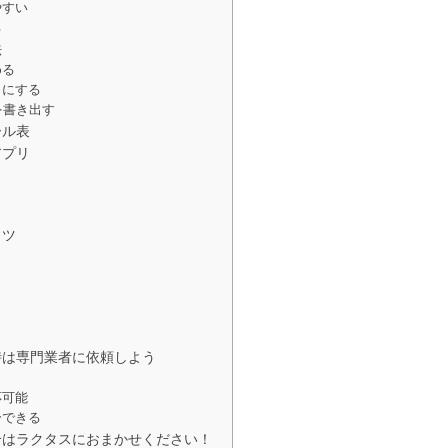
やすい
る
法
める
きにする
を書き出す
ール表
アプリ
コツ
時は専門業者に依頼しよう
応可能
分できる
合はラクタスにおまかせください！