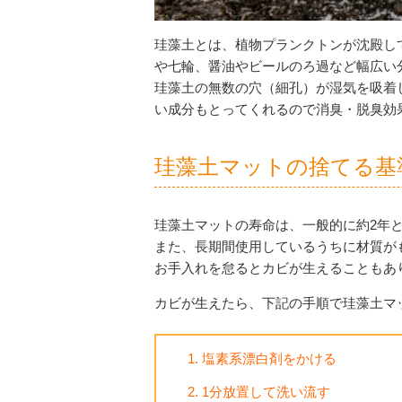
珪藻土とは、植物プランクトンが沈殿し
や七輪、醤油やビールのろ過など幅広い
珪藻土の無数の穴（細孔）が湿気を吸着
い成分もとってくれるので消臭・脱臭効
珪藻土マットの捨てる基
珪藻土マットの寿命は、一般的に約2年
また、長期間使用しているうちに材質が
お手入れを怠るとカビが生えることもあ
カビが生えたら、下記の手順で珪藻土マ
塩素系漂白剤をかける
1分放置して洗い流す