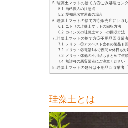
珪藻土マットの捨て方③ごみ処理セン
自己搬入の注意点
愛知県名古屋市の場合
珪藻土マットの捨て方④販売店に回収
ニトリの珪藻土マットの回収方法
カインズの珪藻土マットの回収方法
珪藻土マットの捨て方⑤不用品回収業
メリット①アスベスト含有の製品も
メリット②電話1本で夜間や休日も対
メリット③他の不用品もまとめて依
無許可の悪質業者にご注意ください
珪藻土マットの処分は不用品回収業者
珪藻土とは