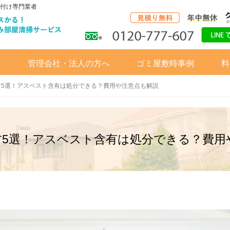
付け専門業者
へ
管理会社・法人の方へ
ゴミ屋敷時事例
料
方5選！アスベスト含有は処分できる？費用や注意点も解説
方5選！アスベスト含有は処分できる？費用