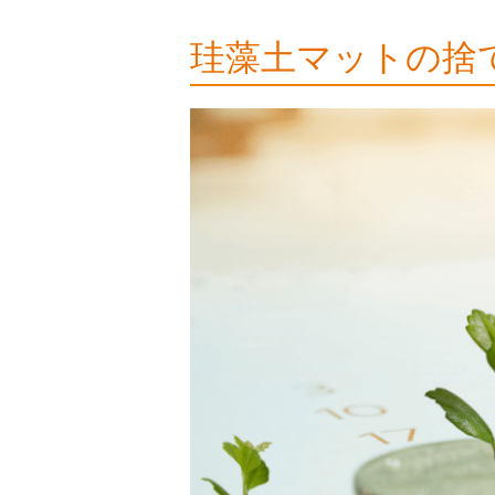
珪藻土マットの捨