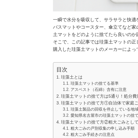
一瞬で水分を吸収して、サラサラと快適
バスマットやコースター、傘立てなど家
土マットをどのように捨てたら良いのか
そこで、この記事では珪藻土マットの正
購入した珪藻土マットのメーカーによっ
目次
珪藻土とは
珪藻土マットの捨てる基準
アスベスト（石綿）含有に注意
珪藻土マットの捨て方は5通り！処分費
珪藻土マットの捨て方①自治体で家庭
珪藻土製品の回収を停止している地
愛知県名古屋市の珪藻土マットの捨
珪藻土マットの捨て方②粗大ごみとし
粗大ごみの戸別収集の申し込み手順
粗大ごみ手続きの注意点