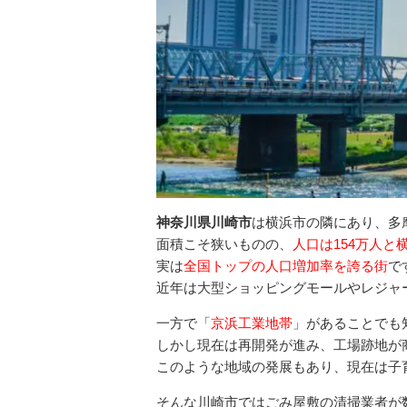
神奈川県川崎市
は横浜市の隣にあり、多
面積こそ狭いものの、
人口は154万人と
実は
全国トップの人口増加率を誇る街
で
近年は大型ショッピングモールやレジャ
一方で「
京浜工業地帯
」があることでも
しかし現在は再開発が進み、工場跡地が
このような地域の発展もあり、現在は子
そんな川崎市ではごみ屋敷の清掃業者が