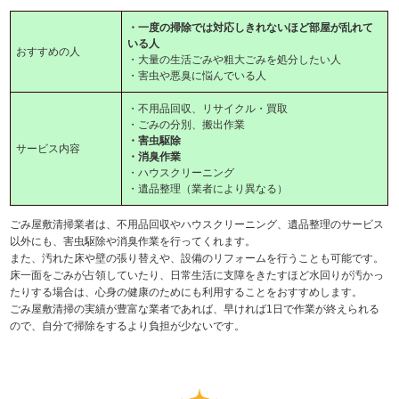
・一度の掃除では対応しきれないほど部屋が乱れて
いる人
おすすめの人
・大量の生活ごみや粗大ごみを処分したい人
・害虫や悪臭に悩んでいる人
・不用品回収、リサイクル・買取
・ごみの分別、搬出作業
・害虫駆除
サービス内容
・消臭作業
・ハウスクリーニング
・遺品整理（業者により異なる）
ごみ屋敷清掃業者は、不用品回収やハウスクリーニング、遺品整理のサービス
以外にも、害虫駆除や消臭作業を行ってくれます。
また、汚れた床や壁の張り替えや、設備のリフォームを行うことも可能です。
床一面をごみが占領していたり、日常生活に支障をきたすほど水回りが汚かっ
たりする場合は、心身の健康のためにも利用することをおすすめします。
ごみ屋敷清掃の実績が豊富な業者であれば、早ければ1日で作業が終えられる
ので、自分で掃除をするより負担が少ないです。