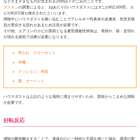
などさまざまなものが含まれる1mm以下のごみのことです。
ダスキン
の調査によると、1gあたりのハウスダストにはダニが約2,000匹、カ
ビが約3万個も検出されたといいます。
掃除中にハウスダストを吸い込むことでアレルギー性鼻炎や皮膚炎、気管支喘
息が悪化する恐れがあるため注意が必要です。
その他、エアコンのカビが原因となる夏型過敏性肺炎は、発熱や、咳・息切れ
が現れる病気で治療が必要になります。
押入れ、クローゼット
本棚
クッション、布団
畳、カーペット
ハウスダストは上記のような場所に溜まりやすいため、普段からこまめな掃除
が必要です。
好転反応
掃除や断捨離をすることで、身体や心に一時的な不調を感じた場合、環境の変