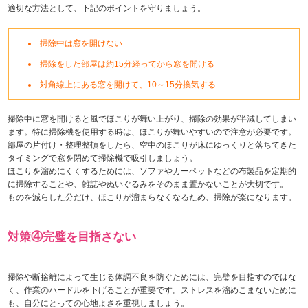
適切な方法として、下記のポイントを守りましょう。
掃除中は窓を開けない
掃除をした部屋は約15分経ってから窓を開ける
対角線上にある窓を開けて、10～15分換気する
掃除中に窓を開けると風でほこりが舞い上がり、掃除の効果が半減してしまい
ます。特に掃除機を使用する時は、ほこりが舞いやすいので注意が必要です。
部屋の片付け・整理整頓をしたら、空中のほこりが床にゆっくりと落ちてきた
タイミングで窓を閉めて掃除機で吸引しましょう。
ほこりを溜めにくくするためには、ソファやカーペットなどの布製品を定期的
に掃除することや、雑誌やぬいぐるみをそのまま置かないことが大切です。
ものを減らした分だけ、ほこりが溜まらなくなるため、掃除が楽になります。
対策④完璧を目指さない
掃除や断捨離によって生じる体調不良を防ぐためには、完璧を目指すのではな
く、作業のハードルを下げることが重要です。ストレスを溜めこまないために
も、自分にとっての心地よさを重視しましょう。