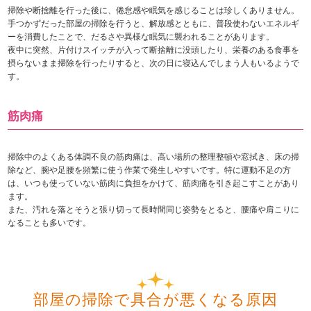
掃除や断捨離を行った後に、倦怠感や眠気を感じることは珍しくありません。
手つかずだった部屋の掃除を行うと、解放感とともに、普段使わないエネルギ
ーを消費したことで、だるさや異様な眠気に襲われることがあります。
夜中に突然、片付けスイッチが入って断捨離に没頭したり、栄養のある食事を
摂らないまま掃除を行ったりすると、次の日に寝込んでしまう人もいるようで
す。
筋肉痛
掃除中のよくある体調不良の筋肉痛は、高い場所の整理整頓や窓拭き、床の掃
除など、腕や足腰を頻繁に使う作業で発生しやすいです。特に運動不足の方
は、いつも使っていない筋肉に負担をかけて、筋肉痛を引き起こすことがあり
ます。
また、汚れを落とそうと張り切って長時間同じ姿勢をとると、腰痛や肩こりに
なることも多いです。
部屋の掃除で具合が悪くなる原因