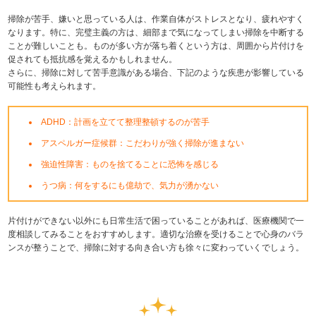
掃除が苦手、嫌いと思っている人は、作業自体がストレスとなり、疲れやすく
なります。特に、完璧主義の方は、細部まで気になってしまい掃除を中断する
ことが難しいことも。ものが多い方が落ち着くという方は、周囲から片付けを
促されても抵抗感を覚えるかもしれません。
さらに、掃除に対して苦手意識がある場合、下記のような疾患が影響している
可能性も考えられます。
ADHD：計画を立てて整理整頓するのが苦手
アスペルガー症候群：こだわりが強く掃除が進まない
強迫性障害：ものを捨てることに恐怖を感じる
うつ病：何をするにも億劫で、気力が湧かない
片付けができない以外にも日常生活で困っていることがあれば、医療機関で一
度相談してみることをおすすめします。適切な治療を受けることで心身のバラ
ンスが整うことで、掃除に対する向き合い方も徐々に変わっていくでしょう。