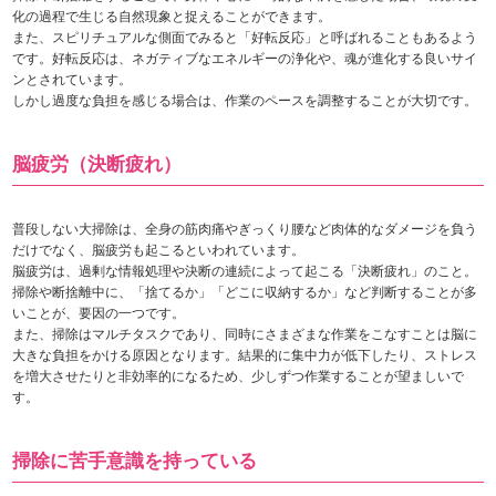
化の過程で生じる自然現象と捉えることができます。
また、スピリチュアルな側面でみると「好転反応」と呼ばれることもあるよう
です。好転反応は、ネガティブなエネルギーの浄化や、魂が進化する良いサイ
ンとされています。
しかし過度な負担を感じる場合は、作業のペースを調整することが大切です。
脳疲労（決断疲れ）
普段しない大掃除は、全身の筋肉痛やぎっくり腰など肉体的なダメージを負う
だけでなく、脳疲労も起こるといわれています。
脳疲労は、過剰な情報処理や決断の連続によって起こる「決断疲れ」のこと。
掃除や断捨離中に、「捨てるか」「どこに収納するか」など判断することが多
いことが、要因の一つです。
また、掃除はマルチタスクであり、同時にさまざまな作業をこなすことは脳に
大きな負担をかける原因となります。結果的に集中力が低下したり、ストレス
を増大させたりと非効率的になるため、少しずつ作業することが望ましいで
す。
掃除に苦手意識を持っている