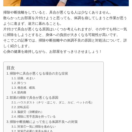
掃除や断捨離をしていると、具合が悪くなる人は少なくありません。
散らかったお部屋を片付けようと思っても、体調を崩してしまうと作業が思う
ように進まず、途方に暮れることも。
片付けで具合が悪くなる原因はいくつか考えられますが、その中でも特に一気
に掃除をしようとすると、身体への負担が大きくなる可能性が高いです。
そこでこの記事では、掃除や断捨離中の体調不良の原因と対処法について、詳
しく紹介します。
心身の健康を維持しながら、お部屋をすっきりさせましょう！
目次
掃除中に具合が悪くなる場合の主な症状
頭痛、めまい
抑うつ
倦怠感、眠気
筋肉痛
部屋の掃除で具合が悪くなる原因
ハウスダスト（チリ・ほこり、ダニ、カビ、ペットの毛）
好転反応
脳疲労（決断疲れ）
掃除に苦手意識を持っている
掃除や断捨離によって生じる体調不良への対策
対策①一気に掃除を進めない
対策②必要な道具を揃える