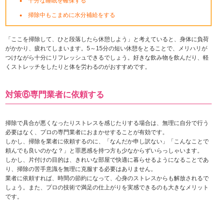
十分な睡眠を確保する
掃除中もこまめに水分補給をする
「ここを掃除して、ひと段落したら休憩しよう」と考えていると、身体に負荷
がかかり、疲れてしまいます。5～15分の短い休憩をとることで、メリハリが
つけながら十分にリフレッシュできるでしょう。好きな飲み物を飲んだり、軽
くストレッチをしたりと体を労わるのがおすすめです。
対策⑥専門業者に依頼する
掃除で具合が悪くなったりストレスを感じたりする場合は、無理に自分で行う
必要はなく、プロの専門業者におまかせすることが有効です。
しかし、掃除を業者に依頼するのに、「なんだか申し訳ない」「こんなことで
頼んでも良いのかな？」と罪悪感を持つ方も少なからずいらっしゃいます。
しかし、片付けの目的は、きれいな部屋で快適に暮らせるようになることであ
り、掃除の苦手意識を無理に克服する必要はありません。
業者に依頼すれば、時間の節約になって、心身のストレスからも解放されるで
しょう。また、プロの技術で満足の仕上がりを実感できるのも大きなメリット
です。