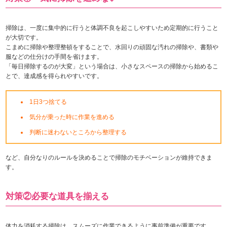
掃除は、一度に集中的に行うと体調不良を起こしやすいため定期的に行うこと
が大切です。
こまめに掃除や整理整頓をすることで、水回りの頑固な汚れの掃除や、書類や
服などの仕分けの手間を省けます。
「毎日掃除するのが大変」という場合は、小さなスペースの掃除から始めるこ
とで、達成感を得られやすいです。
1日3つ捨てる
気分が乗った時に作業を進める
判断に迷わないところから整理する
など、自分なりのルールを決めることで掃除のモチベーションが維持できま
す。
対策②必要な道具を揃える
体力を消耗する掃除は、スムーズに作業できるように事前準備が重要です。