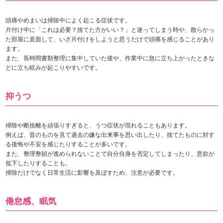
頭痛やめまいは掃除中によく起こる症状です。
片付け中に「これは必要？捨てた方がいい？」と迷ってしまう時や、散らかっ
た部屋に直面して、いざ片付けをしようと思うだけで頭痛を感じることがあり
ます。
また、長時間書類整理に集中していた後や、作業中に急に立ち上がったときな
どに立ち眩みが起こりやすいです。
抑うつ
掃除や断捨離を頑張りすぎると、うつ症状が現れることもあります。
例えば、昔のものを見て過去の嫌な出来事を思い出したり、捨てたものに対す
る後悔や不安を感じたりすることが多いです。
また、整理整頓が進められないことで自分自身を否定してしまったり、意欲が
低下したりすることも。
掃除だけでなく日常生活に影響を及ぼすため、注意が必要です。
倦怠感、眠気