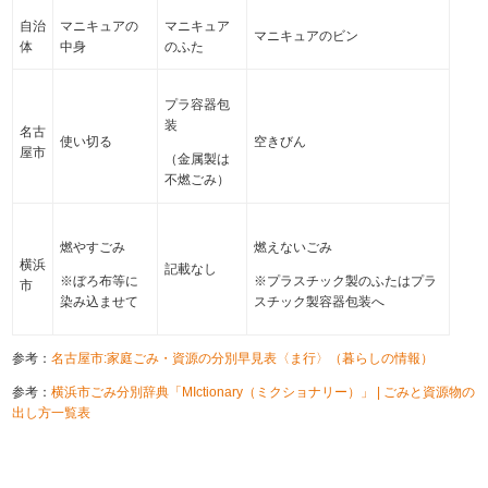
自治
マニキュアの
マニキュア
マニキュアのビン
体
中身
のふた
プラ容器包
装
名古
使い切る
空きびん
屋市
（金属製は
不燃ごみ）
燃やすごみ
燃えないごみ
横浜
記載なし
※ぼろ布等に
※プラスチック製のふたはプラ
市
染み込ませて
スチック製容器包装へ
参考：
名古屋市:家庭ごみ・資源の分別早見表〈ま行〉（暮らしの情報）
参考：
横浜市ごみ分別辞典「MIctionary（ミクショナリー）」 | ごみと資源物の
出し方一覧表