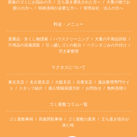
家族のゴミにお悩みの方
立ち退き通告された方へ
大量の物でお
困りの方へ
特殊清掃が必要な方へ
管理会社・法人の方へ
料金・メニュー
貴重品・失くし物捜索
ハウスクリーニング
大量の不用品回収
不用品の高価買取
引っ越しゴミの処分
ベランダごみの片付け
空き家整理
ラクタスについて
東京支店
名古屋支店
大阪支店
兵庫支店
遺品整理専門サイ
ト
スタッフ紹介
個人情報保護方針
お問合せ
無料見積り
ゴミ屋敷コラム一覧
ゴミ屋敷事例
高価買取事例
ゴミ屋敷の真実
立ち退き指示が
来た時