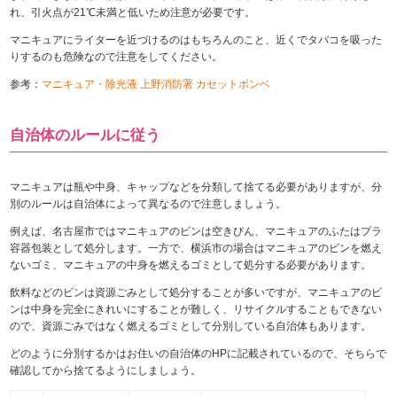
れ、引火点が21℃未満と低いため注意が必要です。
マニキュアにライターを近づけるのはもちろんのこと、近くでタバコを吸った
りするのも危険なので注意をしてください。
参考：
マニキュア・除光液 上野消防署 カセットボンベ
自治体のルールに従う
マニキュアは瓶や中身、キャップなどを分類して捨てる必要がありますが、分
別のルールは自治体によって異なるので注意しましょう。
例えば、名古屋市ではマニキュアのビンは空きびん、マニキュアのふたはプラ
容器包装として処分します。一方で、横浜市の場合はマニキュアのビンを燃え
ないゴミ、マニキュアの中身を燃えるゴミとして処分する必要があります。
飲料などのビンは資源ごみとして処分することが多いですが、マニキュアのビ
ンは中身を完全にきれいにすることが難しく、リサイクルすることもできない
ので、資源ごみではなく燃えるゴミとして分別している自治体もあります。
どのように分別するかはお住いの自治体のHPに記載されているので、そちらで
確認してから捨てるようにしましょう。