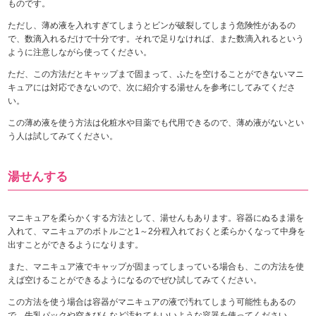
ものです。
ただし、薄め液を入れすぎてしまうとビンが破裂してしまう危険性があるの
で、数滴入れるだけで十分です。それで足りなければ、また数滴入れるという
ように注意しながら使ってください。
ただ、この方法だとキャップまで固まって、ふたを空けることができないマニ
キュアには対応できないので、次に紹介する湯せんを参考にしてみてくださ
い。
この薄め液を使う方法は化粧水や目薬でも代用できるので、薄め液がないとい
う人は試してみてください。
湯せんする
マニキュアを柔らかくする方法として、湯せんもあります。容器にぬるま湯を
入れて、マニキュアのボトルごと1～2分程入れておくと柔らかくなって中身を
出すことができるようになります。
また、マニキュア液でキャップが固まってしまっている場合も、この方法を使
えば空けることができるようになるのでぜひ試してみてください。
この方法を使う場合は容器がマニキュアの液で汚れてしまう可能性もあるの
で、牛乳パックや空きびんなど汚れてもいいような容器を使ってください。