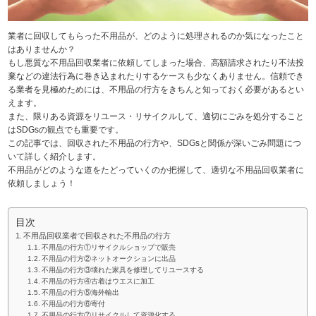
業者に回収してもらった不用品が、どのように処理されるのか気になったこと
はありませんか？
もし悪質な不用品回収業者に依頼してしまった場合、高額請求されたり不法投
棄などの違法行為に巻き込まれたりするケースも少なくありません。信頼でき
る業者を見極めためには、不用品の行方をきちんと知っておく必要があるとい
えます。
また、限りある資源をリユース・リサイクルして、適切にごみを処分すること
はSDGsの観点でも重要です。
この記事では、回収された不用品の行方や、SDGsと関係が深いごみ問題につ
いて詳しく紹介します。
不用品がどのような道をたどっていくのか把握して、適切な不用品回収業者に
依頼しましょう！
目次
不用品回収業者で回収された不用品の行方
不用品の行方①リサイクルショップで販売
不用品の行方②ネットオークションに出品
不用品の行方③壊れた家具を修理してリユースする
不用品の行方④古着はウエスに加工
不用品の行方⑤海外輸出
不用品の行方⑥寄付
不用品の行方⑦リサイクルして資源化する