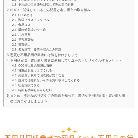
不用品の行方⑧熱回収して埋め立て処分
SDGsに関係しているごみ問題と名古屋市の取り組み
SDGsとは
海洋プラスチックごみ
食品ロス
最終処分場のひっ迫
ごみ屋敷
災害廃棄物
都市鉱山
名古屋市・藤前干潟のごみ問題
悪質な不用品回収業者には気を付けましょう
不用品回収・買い取り業者に依頼してリユース・リサイクルするメリット
CO2排出量の削減に貢献
貴重品を見つけてくれる
高価買い取りで回収費が安くなる
自分では売れないものも買い取りしてくれる
社会貢献できる
時間も手間もかからない
まとめ：不用品の行方やごみ問題を知って、適切な不用品回収・買い取り業
者におまかせしましょう！