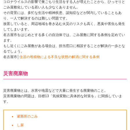
コロナウイルスの影響で巣ごもり生活をする人が増えたことから、ひっそりと
ごみ屋敷化している若い人も少なくありません。
その背景には、多忙な生活や精神疾患、認知症などが関与していることもあ
り、一人で解決するのは難しい問題です。
放置していると、周辺地域を巻き込む火災のリスクも高く、悪臭や害虫も発生
してしまいます。
名古屋市をはじめとする多くの自治体では、ごみ屋敷に関する条例を定めてい
ます。
もし近くにごみ屋敷がある場合は、担当窓口に相談することが解決の一歩とな
るでしょう。
名古屋市│
住居の堆積物による不良な状態の解消に関する条例
災害廃棄物
災害廃棄物とは、水害や地震などで大量に発生する廃棄物のこと。
災害廃棄物の問題は、目標13「気候変動に具体的な対策を」に関係していま
す。
避難所のごみ
し尿