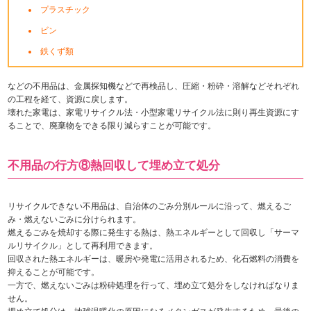
プラスチック
ビン
鉄くず類
などの不用品は、金属探知機などで再検品し、圧縮・粉砕・溶解などそれぞれ
の工程を経て、資源に戻します。
壊れた家電は、家電リサイクル法・小型家電リサイクル法に則り再生資源にす
ることで、廃棄物をできる限り減らすことが可能です。
不用品の行方⑧熱回収して埋め立て処分
リサイクルできない不用品は、自治体のごみ分別ルールに沿って、燃えるご
み・燃えないごみに分けられます。
燃えるごみを焼却する際に発生する熱は、熱エネルギーとして回収し「サーマ
ルリサイクル」として再利用できます。
回収された熱エネルギーは、暖房や発電に活用されるため、化石燃料の消費を
抑えることが可能です。
一方で、燃えないごみは粉砕処理を行って、埋め立て処分をしなければなりま
せん。