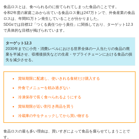
食品ロスとは、食べられるのに捨てられてしまった食品のことです。
令和2年度の家庭ごみから出ている食品ロス量は247万トンで、外食産業の食品
ロスは、年間81万トン発生していることが分かりました。
SDGsでは目標12「つくる責任つかう責任」に関係しており、ターゲット12.3
で具体的な目標が掲げられています。
ターゲット12.3
2030年までに小売・消費レベルにおける世界全体の一人当たりの食品の廃
棄を半減させ、収穫後損失などの生産・サプライチェーンにおける食品の損
失を減少させる。
賞味期限に配慮し、使いきれる食材だけ購入する
外食でメニューを頼み過ぎない
冷凍保存で長く食べられるようにする
賞味期限が近い割引き商品を買う
冷蔵庫の中をチェックしてから買い物する
食品ロスの最も多い理由は、買いすぎによって食品を腐らせてしまうことで
す。