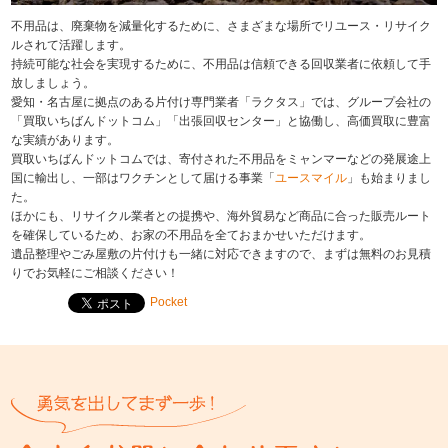
不用品は、廃棄物を減量化するために、さまざまな場所でリユース・リサイク
ルされて活躍します。
持続可能な社会を実現するために、不用品は信頼できる回収業者に依頼して手
放しましょう。
愛知・名古屋に拠点のある片付け専門業者「ラクタス」では、グループ会社の
「買取いちばんドットコム」「出張回収センター」と協働し、高価買取に豊富
な実績があります。
買取いちばんドットコムでは、寄付された不用品をミャンマーなどの発展途上
国に輸出し、一部はワクチンとして届ける事業「
ユースマイル
」も始まりまし
た。
ほかにも、リサイクル業者との提携や、海外貿易など商品に合った販売ルート
を確保しているため、お家の不用品を全ておまかせいただけます。
遺品整理やごみ屋敷の片付けも一緒に対応できますので、まずは無料のお見積
りでお気軽にご相談ください！
Pocket