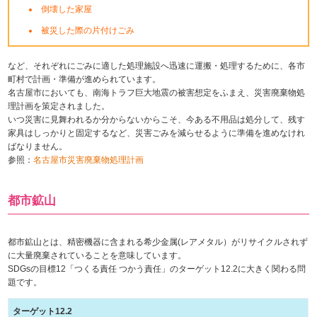
倒壊した家屋
被災した際の片付けごみ
など、それぞれにごみに適した処理施設へ迅速に運搬・処理するために、各市
町村で計画・準備が進められています。
名古屋市においても、南海トラフ巨大地震の被害想定をふまえ、災害廃棄物処
理計画を策定されました。
いつ災害に見舞われるか分からないからこそ、今ある不用品は処分して、残す
家具はしっかりと固定するなど、災害ごみを減らせるように準備を進めなけれ
ばなりません。
参照：
名古屋市災害廃棄物処理計画
都市鉱山
都市鉱山とは、精密機器に含まれる希少金属(レアメタル）がリサイクルされず
に大量廃棄されていることを意味しています。
SDGsの目標12「つくる責任 つかう責任」のターゲット12.2に大きく関わる問
題です。
ターゲット12.2