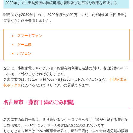
2030年までに天然資源の持続可能な管理及び効率的な利用を達成する。
環境省では2030年までに、2020年度の約21万トンだった都市鉱山の回収量を
倍増する計画を発表しました。
スマートフォン
ゲーム機
パソコン
などは、小型家電リサイクル法・資源有効利用促進法に則り、各自治体のルー
ルに従って処分しなければなりません。
名古屋市では、縦15cm×横40cm×奥行25cm以下のパソコンなら、
小型家電回
収ボックス
に入れるだけでリサイクルに貢献できます。
名古屋市・藤前干潟のごみ問題
名古屋市の藤前干潟は、渡り鳥や希少なクロツラヘラサギ等が生息する豊かな
自然環境で、2002年にラムサール条約湿地に登録されています。
もともと名古屋市はごみの廃棄量が多く、藤前干潟はごみの最終処分場の候補