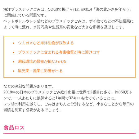
海洋プラスチックごみは、SDGsで掲げられた目標14「海の豊かさを守ろう」
に関係している問題です。
ペットボトルやレジ袋などのプラスチックごみは、ポイ捨てなどの不法投棄に
よって海に流れ、水質汚染や生態系の変化など大きな影響を及ぼします。
ウミガメなど海洋生物が誤飲する
プラスチックに含まれる有害物質が海に溶け出す
周辺環境の景観が損なわれる
観光業・漁業に影響が出る
などの深刻な問題があります。
2019年の日本のプラスチックごみ総排出量は世界で2番目に多く、約850万ト
ンで、一人あたりに換算すると1年間で32キロも捨てていることに。
レジ袋の利用を減らし、ごみはきちんと分別するなど、小さなことから毎日の
習慣を見直す必要があるでしょう。
食品ロス