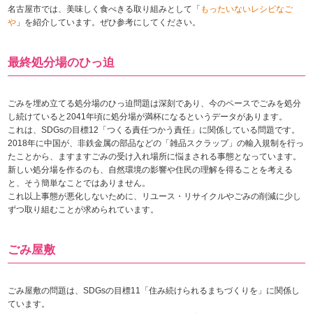
名古屋市では、美味しく食べきる取り組みとして「
もったいないレシピなご
や
」を紹介しています。ぜひ参考にしてください。
最終処分場のひっ迫
ごみを埋め立てる処分場のひっ迫問題は深刻であり、今のペースでごみを処分
し続けていると2041年頃に処分場が満杯になるというデータがあります。
これは、SDGsの目標12「つくる責任つかう責任」に関係している問題です。
2018年に中国が、非鉄金属の部品などの「雑品スクラップ」の輸入規制を行っ
たことから、ますますごみの受け入れ場所に悩まされる事態となっています。
新しい処分場を作るのも、自然環境の影響や住民の理解を得ることを考える
と、そう簡単なことではありません。
これ以上事態が悪化しないために、リユース・リサイクルやごみの削減に少し
ずつ取り組むことが求められています。
ごみ屋敷
ごみ屋敷の問題は、SDGsの目標11「住み続けられるまちづくりを」に関係し
ています。