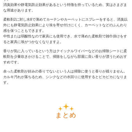
消臭効果や静電気防止効果があるという特徴を持っているため、実はさまざま
な用途があります。
柔軟剤2に対し水8で薄めてカーテンやカーペットにスプレーをすると、消臭以
外にも静電気防止効果により埃を寄せ付けにくく、カーペットなどのふんわり
感を保つこともできます。
中性または弱酸性なので家具にも使用でき、水で薄めた柔軟剤で雑巾掛けをす
ると家具に埃がつかなくなりますよ。
香りが気に入っているという方はクイックルワイパーなどのお掃除シートに柔
軟剤を少量吹きかけることで、掃除をしながら部屋に良い香りが漂うためおす
すめです。
余った柔軟剤が好みの香りでないという人は掃除に使うと香りが残りません。
カルキ汚れが落ちるため、シンクなどの水回りに使用するとピカピカになりま
す。
まとめ