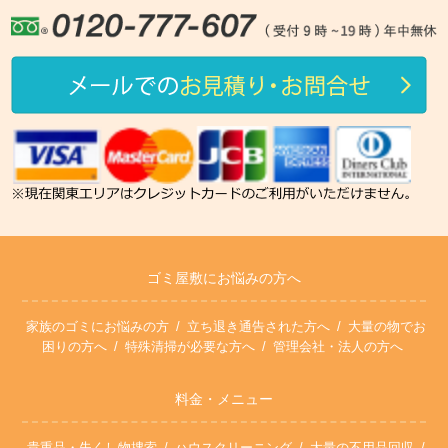
ゴミ屋敷にお悩みの方へ
家族のゴミにお悩みの方
立ち退き通告された方へ
大量の物でお
困りの方へ
特殊清掃が必要な方へ
管理会社・法人の方へ
料金・メニュー
貴重品・失くし物捜索
ハウスクリーニング
大量の不用品回収