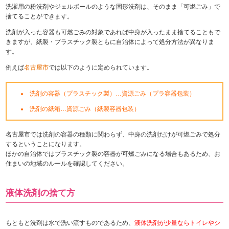
洗濯用の粉洗剤やジェルボールのような固形洗剤は、そのまま「可燃ごみ」で
捨てることができます。
洗剤が入った容器も可燃ごみの対象であれば中身が入ったまま捨てることもで
きますが、紙製・プラスチック製ともに自治体によって処分方法が異なりま
す。
例えば
名古屋市
では以下のように定められています。
洗剤の容器（プラスチック製）…資源ごみ（プラ容器包装）
洗剤の紙箱…資源ごみ（紙製容器包装）
名古屋市では洗剤の容器の種類に関わらず、中身の洗剤だけが可燃ごみで処分
するということになります。
ほかの自治体ではプラスチック製の容器が可燃ごみになる場合もあるため、お
住まいの地域のルールを確認してください。
液体洗剤の捨て方
もともと洗剤は水で洗い流すものであるため、
液体洗剤が少量ならトイレやシ