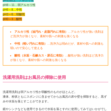
pH11以上…アルカリ性
pH8～11…弱アルカリ性
pH6～8…中性
pH3～6…弱酸性
pH0～3…酸性
アルカリ性（油汚れ・皮脂汚れに有効）
…アルカリ性が強い洗剤ほ
ど洗浄力が強くなり、素材や肌への刺激も強くなる
中性（軽い汚れに有効）
…洗浄力は弱めだが、素材や肌への刺激も
弱いので安心して使える
酸性（水垢・石鹸カス・尿石に有効）
…酸性が強い洗剤ほど洗浄力
が強くなり、素材や肌への刺激も強くなる
洗濯用洗剤はお風呂の掃除に使用
洗濯用洗剤は弱アルカリ性か弱酸性のものがほとんど。
液体、粉状ともにスポンジに含ませてからお風呂の床や壁を掃除すると、黒ず
みや水垢を落とすことができます。
鏡やシンクなども使用できるので水垢を落とすのに使用してみてはいかがでし