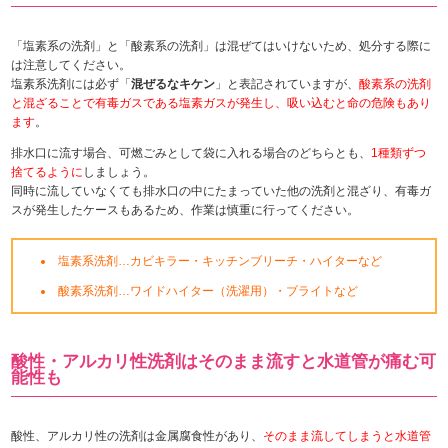
「塩素系の洗剤」と「酸素系の洗剤」は混ぜてはいけないため、処分する際に
は注意してください。
塩素系洗剤には必ず「
混ぜるなキケン
」と表記されていますが、
酸素系の洗剤
と混ざることで有毒ガスである塩素ガスが発生し、吸い込むと命の危険もあり
ます
。
排水口に流す場合、可燃ごみとして袋に入れる場合のどちらとも、
1種類ずつ
捨てるように
しましょう。
同時に流していなくても排水口の中にたまっていた他の洗剤と混ざり、有毒ガ
スが発生したケースもあるため、作業は慎重に行ってください。
塩素系洗剤…カビキラー・キッチンブリーチ・ハイターなど
酸素系洗剤…ワイドハイター（洗濯用）・ブライトなど
酸性・アルカリ性洗剤はそのまま流すと水道管が痛む可
能性も
酸性、アルカリ性の洗剤は金属腐食性があり、
そのまま流してしまうと水道管