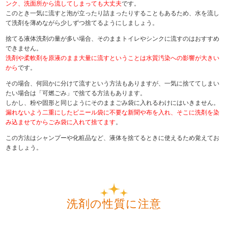
ンク、洗面所から流してしまっても大丈夫
です。
このとき一気に流すと泡が立ったり詰まったりすることもあるため、水を流し
て洗剤を薄めながら少しずつ捨てるようにしましょう。
捨てる液体洗剤の量が多い場合、そのままトイレやシンクに流すのはおすすめ
できません。
洗剤や柔軟剤を原液のまま大量に流すということは水質汚染への影響が大きい
から
です。
その場合、何回かに分けて流すという方法もありますが、一気に捨ててしまい
たい場合は「可燃ごみ」で捨てる方法もあります。
しかし、粉や固形と同じようにそのままごみ袋に入れるわけにはいきません。
漏れないよう二重にしたビニール袋に不要な新聞や布を入れ、そこに洗剤を染
み込ませてからごみ袋に入れて捨てます
。
この方法はシャンプーや化粧品など、液体を捨てるときに使えるため覚えてお
きましょう。
洗剤の性質に注意