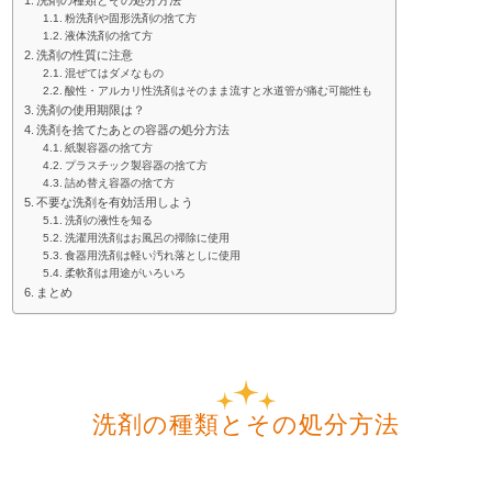
洗剤の種類とその処分方法
粉洗剤や固形洗剤の捨て方
液体洗剤の捨て方
洗剤の性質に注意
混ぜてはダメなもの
酸性・アルカリ性洗剤はそのまま流すと水道管が痛む可能性も
洗剤の使用期限は？
洗剤を捨てたあとの容器の処分方法
紙製容器の捨て方
プラスチック製容器の捨て方
詰め替え容器の捨て方
不要な洗剤を有効活用しよう
洗剤の液性を知る
洗濯用洗剤はお風呂の掃除に使用
食器用洗剤は軽い汚れ落としに使用
柔軟剤は用途がいろいろ
まとめ
洗剤の種類とその処分方法