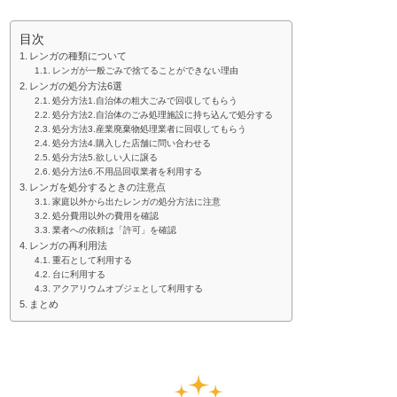
目次
レンガの種類について
レンガが一般ごみで捨てることができない理由
レンガの処分方法6選
処分方法1.自治体の粗大ごみで回収してもらう
処分方法2.自治体のごみ処理施設に持ち込んで処分する
処分方法3.産業廃棄物処理業者に回収してもらう
処分方法4.購入した店舗に問い合わせる
処分方法5.欲しい人に譲る
処分方法6.不用品回収業者を利用する
レンガを処分するときの注意点
家庭以外から出たレンガの処分方法に注意
処分費用以外の費用を確認
業者への依頼は「許可」を確認
レンガの再利用法
重石として利用する
台に利用する
アクアリウムオブジェとして利用する
まとめ