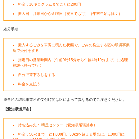
料金：10キログラムまでごとに200円
搬入日：月曜日から金曜日（祝日でも可）（年末年始は除く）
処分手順
搬入するごみを車両に積んだ状態で、ごみの発生する区の
環境事業
所
で受付をする
指定日の営業時間内（午前9時15分から午後4時10分まで）に処理
施設へ持って行く
自分で荷下ろしをする
料金を支払う
※各区の環境事業所の受付時間は区によって異なるのでご注意ください。
【愛知県瀬戸市】
持ち込み先：
晴丘センター
（愛知県尾張旭市）
料金：50kgまで一律1,000円、50kgを超える場合は、1,000円に