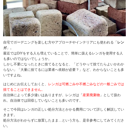
自宅でガーデニングを楽しむ方やアプローチやインテリアにも使われる「
レン
ガ
」。
最近ではDIYをする人も増えていることで、簡単に扱えるレンガを使用する人
も多いのではないでしょうか。
しかし不要になったときに捨てるとなると、「どうやって捨てたらよいかわか
らない」「大量に捨てるには業者へ依頼が必要？」など、わからないことも多
いですよね。
はじめにお伝えしておくと、
レンガは可燃ごみや不燃ごみなどの一般ごみでは
捨てることはできません。
自治体によって多少違いはありますが、レンガは「
産業廃棄物
」として扱わ
れ、自治体では回収していないことも多いのです。
そこで今回はレンガの正しい処分方法とかかる費用について詳しく解説してい
きます。
処分方法がわからずに放置したまま…という方も、是非参考にしてみてくださ
い。