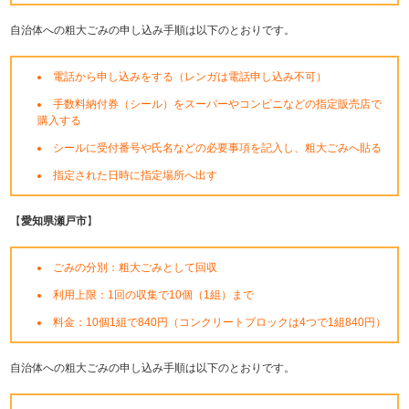
自治体への粗大ごみの申し込み手順は以下のとおりです。
電話から申し込みをする（レンガは電話申し込み不可）
手数料納付券（シール）をスーパーやコンビニなどの指定販売店で
購入する
シールに受付番号や氏名などの必要事項を記入し、粗大ごみへ貼る
指定された日時に指定場所へ出す
【
愛知県瀬戸市
】
ごみの分別：粗大ごみとして回収
利用上限：1回の収集で10個（1組）まで
料金：10個1組で840円（コンクリートブロックは4つで1組840円）
自治体への粗大ごみの申し込み手順は以下のとおりです。