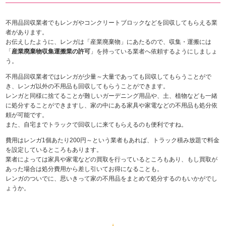
不用品回収業者でもレンガやコンクリートブロックなどを回収してもらえる業
者があります。
お伝えしたように、レンガは「産業廃棄物」にあたるので、収集・運搬には
「
産業廃棄物収集運搬業の許可
」を持っている業者へ依頼するようにしましょ
う。
不用品回収業者ではレンガが少量～大量であっても回収してもらうことがで
き、レンガ以外の不用品も回収してもらうことができます。
レンガと同様に捨てることが難しいガーデニング用品や、土、植物なども一緒
に処分することができますし、家の中にある家具や家電などの不用品も処分依
頼が可能です。
また、自宅までトラックで回収しに来てもらえるのも便利ですね。
費用はレンガ1個あたり200円～という業者もあれば、トラック積み放題で料金
を設定しているところもあります。
業者によっては家具や家電などの買取を行っているところもあり、もし買取が
あった場合は処分費用から差し引いてお得になることも。
レンガのついでに、思いきって家の不用品をまとめて処分するのもいかがでし
ょうか。