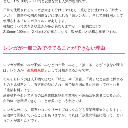
また、1つ100円～300円と安価なのも人気の理由です。
日常で使用されるレンガは大きく分けて3つあり、窯などに使われる「耐火レ
ンガ」、道路や公園の舗道などに使われる「敷レンガ」、そして装飾用として
使用される「レンガタイル」があります。
種類によって大きさや重さが多少異なりますが、一般的には1つ
210mm×100mm、2.4㎏ほどの重さになり、数が多いと結構な重量ですね。
レンガが一般ごみで捨てることができない理由
レンガが可燃ごみや不燃ごみなどの一般ごみとして捨てることができない理由
は、レンガが
「産業廃棄物」
として分類されるからです。
そもそもレンガは人工物ではなく「粘土」や「頁岩」「泥」など自然に採れる
ものを原材料とし、直方体の型に入れ、窯で焼き固めるか圧縮して作られる
「建築材料」です。
建築材料を処分できるのは産業廃棄物処理業者や不用品回収業者になるため、
自治体では回収できないことが多いというわけです。
レンガ以外にも、庭石やコンクリートブロックなども産業廃棄物となります。
自治体で回収していることもありますが、それは「少量の場合に限って」とい
うことがほとんどです。