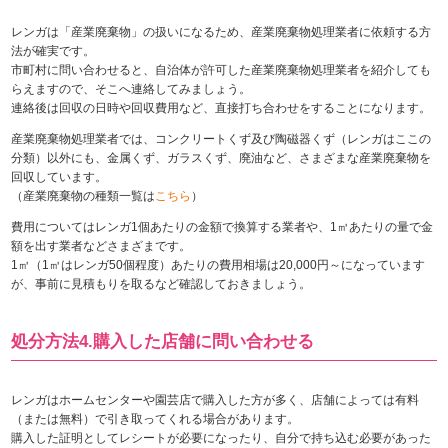
レンガは「産業廃棄物」の扱いになるため、産業廃棄物処理業者に依頼する方
法が確実です。
市町村に問い合わせると、自治体が許可した産業廃棄物処理業者を紹介しても
らえますので、そこへ連絡してみましょう。
連絡後は回収の日時や回収費用など、直接打ち合わせをすることになります。
産業廃棄物処理業者では、コンクリートくず及び陶磁器くず（レンガはここの
分類）以外にも、金属くず、ガラスくず、廃油など、さまざまな産業廃棄物を
回収しています。
（産業廃棄物の種類一覧は
こちら
）
費用についてはレンガ1個あたりの金額で換算する業者や、1㎥あたりの量で金
額を出す業者などさまざまです。
1㎥（1㎥はレンガ50個程度）あたりの費用相場は20,000円～になっています
が、事前に見積もりを取るなど確認しておきましょう。
処分方法4.購入した店舗に問い合わせる
レンガはホームセンターや園芸店で購入した方が多く、店舗によっては有料
（または無料）で引き取ってくれる場合があります。
購入した証明としてレシートが必要になったり、自分で持ち込む必要があった