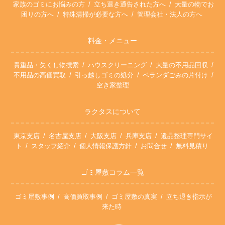
家族のゴミにお悩みの方
立ち退き通告された方へ
大量の物でお
困りの方へ
特殊清掃が必要な方へ
管理会社・法人の方へ
料金・メニュー
貴重品・失くし物捜索
ハウスクリーニング
大量の不用品回収
不用品の高価買取
引っ越しゴミの処分
ベランダごみの片付け
空き家整理
ラクタスについて
東京支店
名古屋支店
大阪支店
兵庫支店
遺品整理専門サイ
ト
スタッフ紹介
個人情報保護方針
お問合せ
無料見積り
ゴミ屋敷コラム一覧
ゴミ屋敷事例
高価買取事例
ゴミ屋敷の真実
立ち退き指示が
来た時