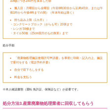
10kgにつき200円を加算した額
搬入日：月曜日から金曜日（午前8時30分から11時45分、または午
後1時から午後4時までの間）（年末年始は除く）
持ち込み上限（1カ月）：
・コンクリートブロック（がらも可）20個まで
・レンガ 50個まで
・タイル50枚（25cm四方のもの換算）まで
処分手順
「廃棄物処理施設使用許可申請書」を事前に印刷・記入の上、施設
で受付をする（電話予約不要）
自分で荷下ろしをする
料金を支払う
※本人確認書類（運転 免許証、保険証など）が必要です。
処分方法3.産業廃棄物処理業者に回収してもらう