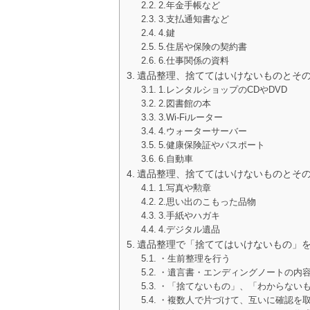
2.年金手帳など
3.支払通知書など
4.鍵
5.住居や保険の契約書
6.仕事関係の資料
遺品整理、捨ててはいけないものとそ
1.レンタルショップのCDやDVD
2.図書館の本
3.Wi-Fiルーター
4.ウォーターサーバー
5.健康保険証やパスポート
6.自動車
遺品整理、捨ててはいけないものとそ
1.写真や勲章
2.思い出のこもった品物
3.手紙やハガキ
4.デジタル遺品
遺品整理で「捨ててはいけないもの」
・生前整理を行う
・遺言書・エンディングノートの内
・「捨てないもの」、「わからない
・複数人で片づけて、互いに確認を