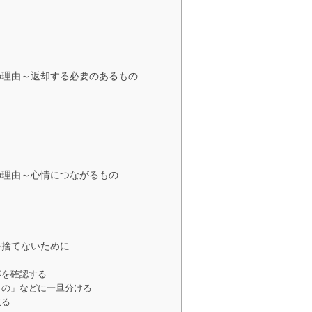
の理由～返却する必要のあるもの
の理由～心情につながるもの
を捨てないために
容を確認する
もの」などに一旦分ける
取る