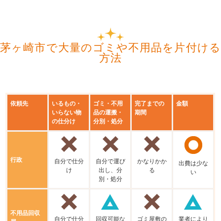
茅ヶ崎市で大量のゴミや不用品を片付ける
方法
依頼先
いるもの・
ゴミ・不用
完了までの
金額
いらない物
品の運搬・
期間
の仕分け
分別・処分
行政
⾃分で仕分
⾃分で運び
かなりかか
出費は少な
け
出し、分
る
い
別・処分
不用品回収
⾃分で仕分
回収可能な
ゴミ屋敷の
業者により