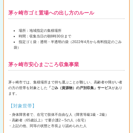
茅ヶ崎市ゴミ置場への出し方のルール
場所：地域指定の集積場所
時間：収集当日の朝8時30分まで
指定ゴミ袋：透明・半透明の袋（2022年4月から有料指定のごみ
袋）
茅ヶ崎市安心まごころ収集事業
茅ヶ崎市では、集積場所まで持ち運ぶことが難しい、高齢者や障がい者
の方の世帯を対象とした
「ごみ（資源物）の戸別収集」サービス
があり
ます。
【対象世帯】
・身体障害者で、在宅で肢体不自由な人（障害等級1級・2級）
・高齢者（65歳以上）で要介護2～5の人（在宅）
・上記の他、同等の状態と市長より認められた人