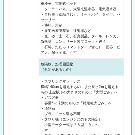
車椅子、電動式ベッド
・ソーラーパネル、太陽光温水器、電気温水器
・自転車（部品含む）、オートバイ、タイヤ、バ
ッテリー
・塗料、溶剤
・在宅医療廃棄物、注射器など
・瓦、砂・土・石、石膏製品、タイル・レンガ、
断熱材、コンクリート製ブロック・破片
・石綿、たたみ（マットタイプ含む）、便器、ピ
アノ、耐火金庫、うす
危険物、処理困難物
（規定があるもの）
・スプリングマットレス
横幅140cmを超えるもの、また長さ2mを超える
もの 上記以下の大きさのものは「大型ごみ」へ
・ガス容器
容量5kg未満のものは「特定粗大ごみ」へ
・漬物石
プラスチック製も不可
・芝刈り機（エンジン式のもの限定）
小型モーター式は「大型ごみ」へ
・木