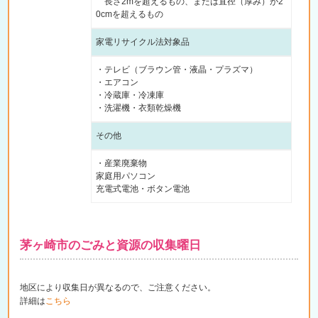
長さ2mを超えるもの、または直径（厚み）が2
0cmを超えるもの
家電リサイクル法対象品
・テレビ（ブラウン管・液晶・プラズマ）
・エアコン
・冷蔵庫・冷凍庫
・洗濯機・衣類乾燥機
その他
・産業廃棄物
家庭用パソコン
充電式電池・ボタン電池
茅ヶ崎市のごみと資源の収集曜日
地区により収集日が異なるので、ご注意ください。
詳細は
こちら