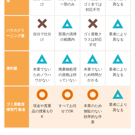
屋
け
⼀部のみ
ゴミ全ては
異なる
対応不可
ハウスクリ
⾃分で仕分
部屋の清掃
ゴミ屋敷ク
業者により
ーニング屋
け
の範囲内
ラスは対応
異なる
不可
便利屋
本業でない
廃棄物処理
本業でない
業者により
ためノウハ
の資格は持
ため時間が
異なる
ウがない
っていない
かかる
ゴミ屋敷清
業者により
現⾦や貴重
すべてお任
本業のため
掃専門 業者
異なる
品の捜索もO
せでOK
無駄のない
K
効率的な作
業