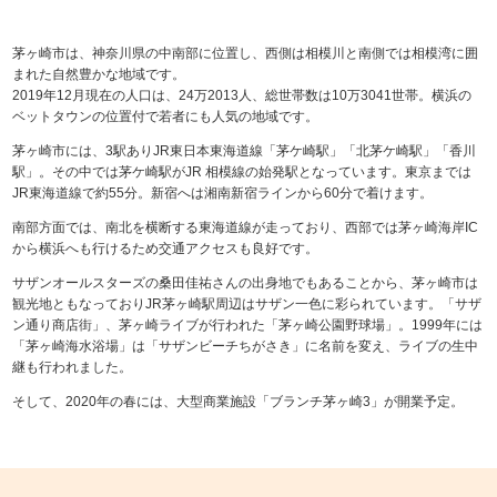
茅ヶ崎市は、神奈川県の中南部に位置し、西側は相模川と南側では相模湾に囲
まれた自然豊かな地域です。
2019年12月現在の人口は、24万2013人、総世帯数は10万3041世帯。横浜の
ベットタウンの位置付で若者にも人気の地域です。
茅ヶ崎市には、3駅ありJR東日本東海道線「茅ケ崎駅」「北茅ケ崎駅」「香川
駅」。その中では茅ケ崎駅がJR 相模線の始発駅となっています。東京までは
JR東海道線で約55分。新宿へは湘南新宿ラインから60分で着けます。
南部方面では、南北を横断する東海道線が走っており、西部では茅ヶ崎海岸IC
から横浜へも行けるため交通アクセスも良好です。
サザンオールスターズの桑田佳祐さんの出身地でもあることから、茅ヶ崎市は
観光地ともなっておりJR茅ヶ崎駅周辺はサザン一色に彩られています。「サザ
ン通り商店街」、茅ヶ崎ライブが行われた「茅ヶ崎公園野球場」。1999年には
「茅ヶ崎海水浴場」は「サザンビーチちがさき」に名前を変え、ライブの生中
継も行われました。
そして、2020年の春には、大型商業施設「ブランチ茅ヶ崎3」が開業予定。