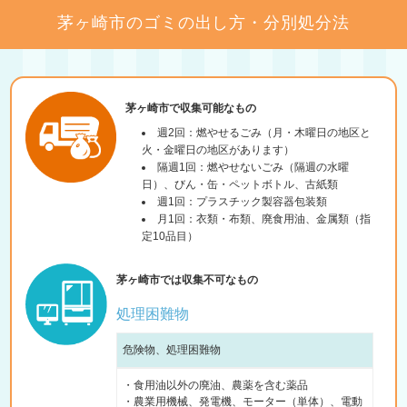
茅ヶ崎市のゴミの出し方・分別処分法
茅ヶ崎市で収集可能なもの
週2回：燃やせるごみ（月・木曜日の地区と
火・金曜日の地区があります）
隔週1回：燃やせないごみ（隔週の水曜
日）、びん・缶・ペットボトル、古紙類
週1回：プラスチック製容器包装類
月1回：衣類・布類、廃食用油、金属類（指
定10品目）
茅ヶ崎市では収集不可なもの
処理困難物
危険物、処理困難物
・食用油以外の廃油、農薬を含む薬品
・農業用機械、発電機、モーター（単体）、電動