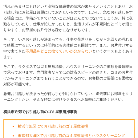
汚れがあまりにもひどいと高額な修繕費の請求が来たりということもあり、お
引越し前にお部屋は綺麗にしておきたいものです。しかし、急なお引越しをす
る場合には、準備ができていないことがほとんどではないでしょうか。特に夜
勤をしていたり、仕事が忙しかったりと、生活リズムが不規則だとゴミが溜ま
りやすく、お部屋のお片付けも疎かになりがちです。
そして、いざお引越しが決まっても、仕事や荷造りをしながら水回りの汚れま
で綺麗にするというのは時間的にも肉体的にも困難です。また、お片付けする
中で出てきた
不用品をどこに捨てていいか分からない
というケースもよくあり
ます。
そこで、ラクタスではゴミ屋敷清掃、ハウスクリーニングのご依頼を最短即日
で承っております。専門業者ならではの対応スピードの速さと、ゴミのお片付
けからクリーニングまでも行うことができるので、お客様のご要望にも柔軟な
対応が可能です。
急遽お引越しが決まったが何も手が付けられていない、退去前にお部屋をクリ
ーニングしたい、そんな時にはぜひラクタスヘお気軽にご相談ください。
横浜市近郊でお引越し前のゴミ屋敷清掃事例
横浜市旭区にてお引越し前のゴミ屋敷清掃
東京都大田区でお引越し前のゴミ屋敷清掃とハウスクリーニング