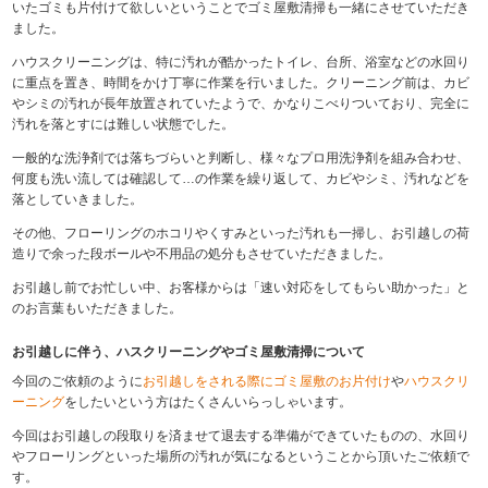
いたゴミも片付けて欲しいということでゴミ屋敷清掃も一緒にさせていただき
ました。
ハウスクリーニングは、特に汚れが酷かったトイレ、台所、浴室などの水回り
に重点を置き、時間をかけ丁寧に作業を行いました。クリーニング前は、カビ
やシミの汚れが長年放置されていたようで、かなりこべりついており、完全に
汚れを落とすには難しい状態でした。
一般的な洗浄剤では落ちづらいと判断し、様々なプロ用洗浄剤を組み合わせ、
何度も洗い流しては確認して…の作業を繰り返して、カビやシミ、汚れなどを
落としていきました。
その他、フローリングのホコリやくすみといった汚れも一掃し、お引越しの荷
造りで余った段ボールや不用品の処分もさせていただきました。
お引越し前でお忙しい中、お客様からは「速い対応をしてもらい助かった」と
のお言葉もいただきました。
お引越しに伴う、ハスクリーニングやゴミ屋敷清掃について
今回のご依頼のように
お引越しをされる際にゴミ屋敷のお片付け
や
ハウスクリ
ーニング
をしたいという方はたくさんいらっしゃいます。
今回はお引越しの段取りを済ませて退去する準備ができていたものの、水回り
やフローリングといった場所の汚れが気になるということから頂いたご依頼で
す。