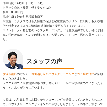
作業時間：4時間（11時〜15時)
トラック台数・種類：軽トラック 1台
料金：88,000円
現場住所：神奈川県横浜市南区
※注意：ラクタスでは個人情報の保護と秘密主義のポリシーに則り、個人や場
所が特定できるような情報は 適宜削除・変更を加えております。
コメント：お引越し前のハウスクリーニングとゴミ屋敷清掃でした。特に水回
りの汚れが酷かったので時間をかけて作業を行い、しっかり汚れを落としまし
た。
スタッフの声
横浜市南区
の方から、
お引越し前のハウスクリーニング
と
ゴミ屋敷清掃
の依頼
をいただきました。
ラクタスのゴミ屋敷清掃の専門性、対応スピードがご依頼の決め手になったそ
うです。ありがとうございます。
今回は、お引越し前に水回りからフローリングを綺麗にしておきたいとのこと
で、ハウスクリーニングがメインのご依頼となりました。その際に、溜まって