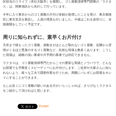
区担当のリライフ（本社大阪市）を展開し、ゴミ屋敷清掃専門部隊の「ラクタ
ス」は、関東地区から先行して行っています。
今年に入り東京からのゴミ屋敷の片付け依頼が急増したことを受け、東京都港
区に東京支店を新設し、人員の増員も行いました。今後はこれを皮切りに、全
国展開をしていく予定です。
周りに知られずに、素早くお片付け
天井まで積もったゴミ屋敷、身動きがほとんど取れないゴミ屋敷、近隣から苦
情がくるほど悪臭のするゴミ屋敷など…壮絶な現場も数多くあります。こうし
た現場は、経験の浅い業者や片手間の業者では対応できません。
ラクタスは、ゴミ屋敷清掃専門だからこその豊富な実績とノウハウで、どんな
お部屋でも手際良くスピーディーにお片付けします。ご近所や大家さんに知ら
れないよう、様々な工夫で隠密作業を行うため、周囲にバレずにお部屋をキレ
イにすることができます。
もしお近くにゴミ屋敷の疑いのある方がいらっしゃれば、さりげなくラクタス
をご紹介して頂ければと思います。
Pocket