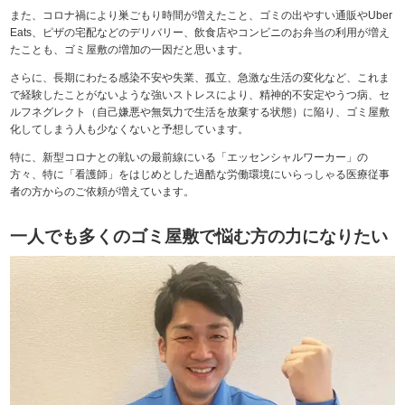
また、コロナ禍により巣ごもり時間が増えたこと、ゴミの出やすい通販やUber
Eats、ピザの宅配などのデリバリー、飲食店やコンビニのお弁当の利用が増え
たことも、ゴミ屋敷の増加の一因だと思います。
さらに、長期にわたる感染不安や失業、孤立、急激な生活の変化など、これま
で経験したことがないような強いストレスにより、精神的不安定やうつ病、セ
ルフネグレクト（自己嫌悪や無気力で生活を放棄する状態）に陥り、ゴミ屋敷
化してしまう人も少なくないと予想しています。
特に、新型コロナとの戦いの最前線にいる「エッセンシャルワーカー」の
方々、特に「看護師」をはじめとした過酷な労働環境にいらっしゃる医療従事
者の方からのご依頼が増えています。
一人でも多くのゴミ屋敷で悩む方の力になりたい