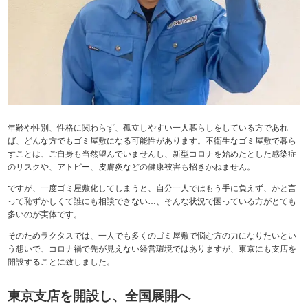
年齢や性別、性格に関わらず、孤立しやすい一人暮らしをしている方であれ
ば、どんな方でもゴミ屋敷になる可能性があります。不衛生なゴミ屋敷で暮ら
すことは、ご自身も当然望んでいませんし、新型コロナを始めたとした感染症
のリスクや、アトピー、皮膚炎などの健康被害も招きかねません。
ですが、一度ゴミ屋敷化してしまうと、自分一人ではもう手に負えず、かと言
って恥ずかしくて誰にも相談できない…、そんな状況で困っている方がとても
多いのが実体です。
そのためラクタスでは、一人でも多くのゴミ屋敷で悩む方の力になりたいとい
う想いで、コロナ禍で先が見えない経営環境ではありますが、東京にも支店を
開設することに致しました。
東京支店を開設し、全国展開へ