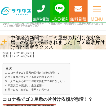
ラクタス
>
お知らせ
>
中部経済新聞で「ゴミ屋敷の片付け依頼急増」の記事が掲載されました
| ゴミ屋敷片付け専門業者ラクタス
中部経済新聞で「ゴミ屋敷の片付け依頼急
増」の記事が掲載されました | ゴミ屋敷片付
け専門業者ラクタス
投稿日：2021年5月23日
更新日：2021年5月24日
目次
コロナ禍でゴミ屋敷の片付け依頼が急増！？
ゴミ屋敷が増えている社会的背景とは？
一人でも多くのゴミ屋敷で悩む方の力になりたい
東京支店を開設し、全国展開へ
周りに知られずに、素早くお片付け
コロナ禍でゴミ屋敷の片付け依頼が急増！？