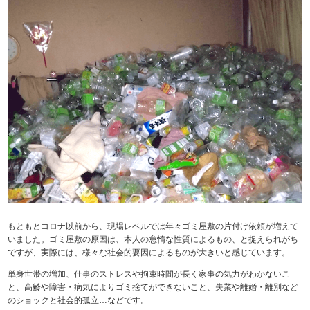
もともとコロナ以前から、現場レベルでは年々ゴミ屋敷の片付け依頼が増えて
いました。ゴミ屋敷の原因は、本人の怠惰な性質によるもの、と捉えられがち
ですが、実際には、様々な社会的要因によるものが大きいと感じています。
単身世帯の増加、仕事のストレスや拘束時間が長く家事の気力がわかないこ
と、高齢や障害・病気によりゴミ捨てができないこと、失業や離婚・離別など
のショックと社会的孤立…などです。