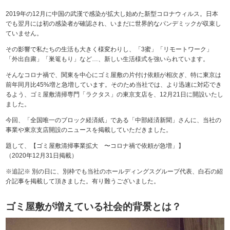
2019年の12月に中国の武漢で感染が拡大し始めた新型コロナウィルス。日本
でも翌月には初の感染者が確認され、いまだに世界的なパンデミックが収束し
ていません。
その影響で私たちの生活も大きく様変わりし、「3蜜」「リモートワーク」
「外出自粛」「巣篭もり」など…、新しい生活様式を強いられています。
そんなコロナ禍で、関東を中心にゴミ屋敷の片付け依頼が相次ぎ、特に東京は
前年同月比45%増と急増しています。そのため当社では、より迅速に対応でき
るよう、ゴミ屋敷清掃専門「ラクタス」の東京支店を、12月21日に開設いたし
ました。
今回、「全国唯一のブロック経済紙」である「中部経済新聞」さんに、当社の
事業や東京支店開設のニュースを掲載していただきました。
題して、【ゴミ屋敷清掃事業拡大 〜コロナ禍で依頼が急増」】
（2020年12月31日掲載）
※追記※ 別の日に、別枠でも当社のホールディングスグループ代表、白石の紹
介記事を掲載して頂きました。有り難うございました。
ゴミ屋敷が増えている社会的背景とは？