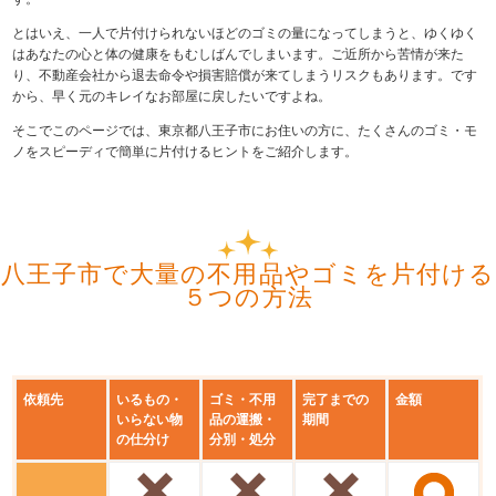
とはいえ、一人で片付けられないほどのゴミの量になってしまうと、ゆくゆく
はあなたの心と体の健康をもむしばんでしまいます。ご近所から苦情が来た
り、不動産会社から退去命令や損害賠償が来てしまうリスクもあります。です
から、早く元のキレイなお部屋に戻したいですよね。
そこでこのページでは、東京都八王子市にお住いの方に、たくさんのゴミ・モ
ノをスピーディで簡単に片付けるヒントをご紹介します。
八王子市で大量の不用品やゴミを片付ける
５つの方法
依頼先
いるもの・
ゴミ・不用
完了までの
金額
いらない物
品の運搬・
期間
の仕分け
分別・処分