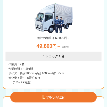
他社の相場は 60,000円～
49,800
円～
（税別）
1tトラック１台
・作業員：2名
・作業時間：～2時間
・サイズ：長さ300cm×高さ100cm×幅150cm
・処分量：畳4～5畳分程度
（1R～2K程度）
L
プランPACK