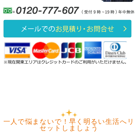
⼀⼈で悩まないで！早く明るい⽣活へリ
セットしましょう