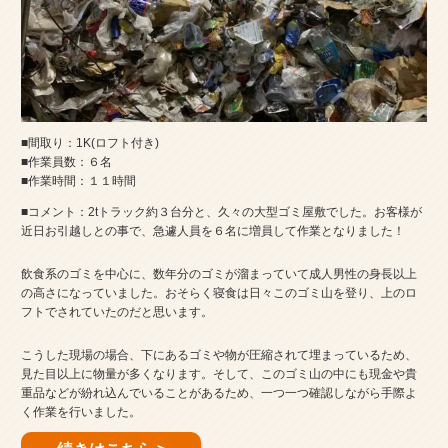
■間取り：1K(ロフト付き)
■作業員数：６名
■作業時間：１１時間
■コメント：2tトラック約３台分と、久々の大型ゴミ屋敷でした。お客様が
近日お引越しとの事で、急遽人員を６名に増員して作業となりました！
飲食系のゴミを中心に、数年分のゴミが溜まっていて成人男性の身長以上
の高さになっていました。おそらく寝食は日々このゴミ山を登り、上のロ
フトでされていたのだと思います。
こうした現場の場合、下にあるゴミや物が圧縮されて埋まっているため、
見た目以上に物量が多くなります。そして、このゴミ山の中にも現金や貴
重品などが紛れ込んでいることがあるため、一つ一つ確認しながら手際よ
く作業を行いました。