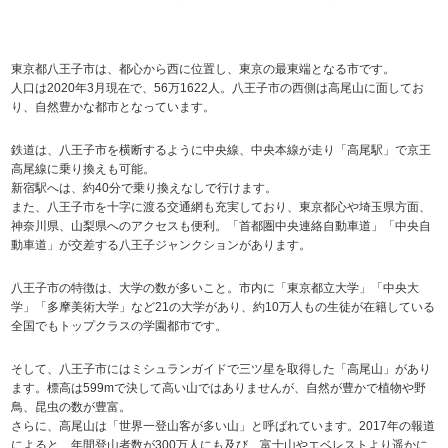
東京都八王子市は、都心から西に位置し、東京の最東端となる市です。
人口は2020年3月現在で、56万1622人。八王子市の西側は高尾山に面してお
り、自然豊かな都市となっています。
鉄道は、八王子市を横断するように中央線、中央本線が走り「高尾駅」で京王
高尾線に乗り換えも可能。
新宿駅へは、約40分で乗り換えなしで行けます。
また、八王子市を十字に渡る交通網も充実しており、東京都心や埼玉県方面、
神奈川県、山梨県へのアクセスも便利。「首都圏中央連絡自動車道」「中央自
動車道」が交差する八王子ジャンクションがあります。
八王子市の特徴は、大学の数が多いこと。市内に「東京都立大学」「中央大
学」「多摩美術大学」など21の大学があり、約10万人もの生徒が在籍している
全国でもトップクラスの学園都市です。
そして、八王子市にはミシュランガイドで三ツ星を取得した「高尾山」があり
ます。標高は599mで決して高い山ではありませんが、自然が豊かで植物や野
鳥、昆虫の数が豊富。
さらに、高尾山は「世界一登山客が多い山」と呼ばれています。2017年の報道
によると、年間登山者数が300万人にも及び、富士山やエベレストより遥かに