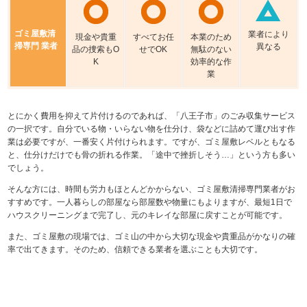
ゴミ屋敷清
業者により
現⾦や貴重
すべてお任
本業のため
掃専門 業者
異なる
品の捜索もO
せでOK
無駄のない
K
効率的な作
業
とにかく費用を抑えて片付けるのであれば、「八王子市」のごみ収集サービス
の一択です。自分でいる物・いらない物を仕分け、袋などに詰めて運び出す作
業は必要ですが、一番安く片付けられます。ですが、ゴミ屋敷レベルともなる
と、仕分けだけでも骨の折れる作業。「途中で挫折しそう…」という方も多い
でしょう。
そんな方には、時間も労力もほとんどかからない、ゴミ屋敷清掃専門業者がお
すすめです。一人暮らしの部屋なら部屋数や物量にもよりますが、最短1日で
ハウスクリーニングまで完了し、元のキレイな部屋に戻すことが可能です。
また、ゴミ屋敷の現場では、ゴミ山の中から大切な現金や貴重品がかなりの確
率で出てきます。そのため、信頼できる業者を選ぶことも大切です。