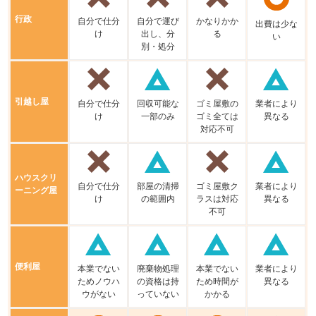
行政
⾃分で仕分
⾃分で運び
かなりかか
出費は少な
け
出し、分
る
い
別・処分
引越し屋
⾃分で仕分
回収可能な
ゴミ屋敷の
業者により
け
⼀部のみ
ゴミ全ては
異なる
対応不可
ハウスクリ
⾃分で仕分
部屋の清掃
ゴミ屋敷ク
業者により
ーニング屋
け
の範囲内
ラスは対応
異なる
不可
便利屋
本業でない
廃棄物処理
本業でない
業者により
ためノウハ
の資格は持
ため時間が
異なる
ウがない
っていない
かかる