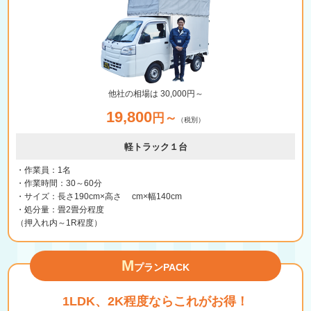
他社の相場は 30,000円～
19,800
円～
（税別）
軽トラック１台
・作業員：1名
・作業時間：30～60分
・サイズ：長さ190cm×高さ cm×幅140cm
・処分量：畳2畳分程度
（押入れ内～1R程度）
M
プランPACK
1LDK、2K程度ならこれがお得！