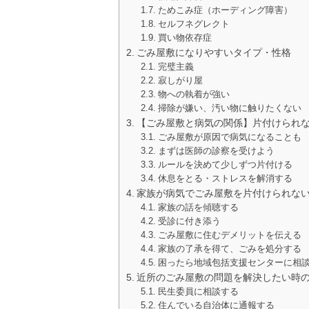
ためこみ症（ホーディング障害）
セルフネグレクト
買い物依存症
ごみ屋敷になりやすいタイプ・性格
完璧主義
寂しがり屋
物への執着が強い
掃除が嫌い、汚い物に触りたくない
【ごみ屋敷と病気の関係】片付けられ
ごみ屋敷が原因で病気になることも
まずは医師の診察を受けよう
ルールを決めて少しずつ片付ける
休息をとる・ストレスを解消する
家族が病気でごみ屋敷を片付けられな
家族の話を傾聴する
受診に付き添う
ごみ屋敷に住むデメリットを伝える
家族の了承を得て、ごみを処分する
困ったら地域包括支援センターに相
近所のごみ屋敷の問題を解決したい時
民生委員に相談する
住んでいる自治体に通報する