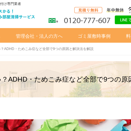
付け専門業者
へ
管理会社・法人の方へ
ゴミ屋敷時事例
料
？ADHD・ためこみ症など全部で9つの原因と解決法を解説
？ADHD・ためこみ症など全部で9つの原