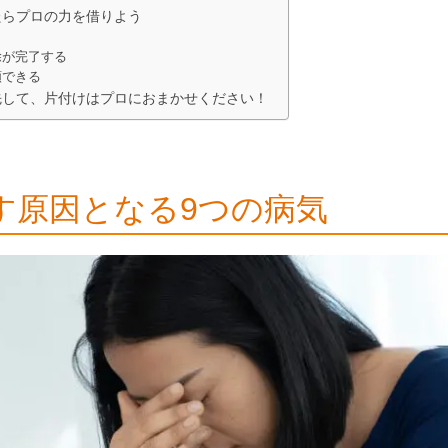
たらプロの力を借りよう
除が完了する
頼できる
先して、片付けはプロにおまかせください！
す原因となる9つの病気