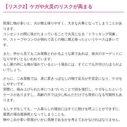
【リスク2】ケガや火災のリスクが高まる
部屋に物が多いと、火が燃え移りやすく、大きな火事となってしまうことがあ
ります。
コンセントの間に埃がたまっていることで火災になる「トラッキング現象」
や、ストーブやコンロが倒れて近くの物に燃え移ったというケースは多いで
す。
また、外から見てもごみ屋敷とわかるような家であれば、放火のターゲットに
なりやすいともいわれています。
もし家の外にも物が溢れているという場合には、すぐにでも片付けたほうがよ
いでしょう。
さらに、ごみ屋敷では、床に置きっぱなしの物で足元が不安定になり、ケガを
しやすいです。
実際に、積み上げられた本につまづいたことで頭を強打し、ケガをしたという
ケースがありますし、高齢の方では少し転んだだけでも骨折になる可能性もあ
ります。
もしケガをしても、一人暮らしの場合にはすぐに助けを呼ぶことができずに、
最悪の場合孤独死となってしまうことも。
物やごみが多い部屋がいかに危険であるかを考えておかなければなりません。