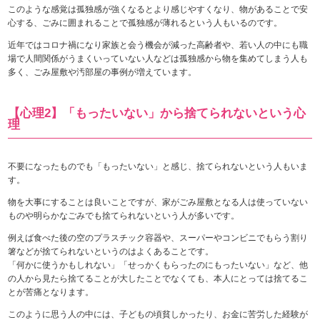
このような感覚は孤独感が強くなるとより感じやすくなり、物があることで安
心する、ごみに囲まれることで孤独感が薄れるという人もいるのです。
近年ではコロナ禍になり家族と会う機会が減った高齢者や、若い人の中にも職
場で人間関係がうまくいっていない人などは孤独感から物を集めてしまう人も
多く、ごみ屋敷や汚部屋の事例が増えています。
【心理2】「もったいない」から捨てられないという心
理
不要になったものでも「もったいない」と感じ、捨てられないという人もいま
す。
物を大事にすることは良いことですが、家がごみ屋敷となる人は使っていない
ものや明らかなごみでも捨てられないという人が多いです。
例えば食べた後の空のプラスチック容器や、スーパーやコンビニでもらう割り
箸などが捨てられないというのはよくあることです。
「何かに使うかもしれない」「せっかくもらったのにもったいない」など、他
の人から見たら捨てることが大したことでなくても、本人にとっては捨てるこ
とが苦痛となります。
このように思う人の中には、子どもの頃貧しかったり、お金に苦労した経験が