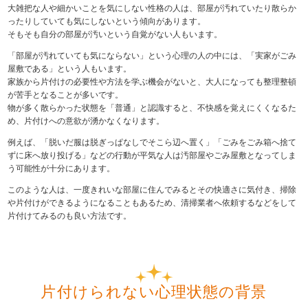
大雑把な人や細かいことを気にしない性格の人は、部屋が汚れていたり散らか
ったりしていても気にしないという傾向があります。
そもそも自分の部屋が汚いという自覚がない人もいます。
「部屋が汚れていても気にならない」という心理の人の中には、「実家がごみ
屋敷である」という人もいます。
家族から片付けの必要性や方法を学ぶ機会がないと、大人になっても整理整頓
が苦手となることが多いです。
物が多く散らかった状態を「普通」と認識すると、
不快感を覚えにくくなるた
め、片付けへの意欲が湧かなくなります。
例えば、「脱いだ服は脱ぎっぱなしでそこら辺へ置く」「ごみをごみ箱へ捨て
ずに床へ放り投げる」などの行動が平気な人は汚部屋やごみ屋敷となってしま
う可能性が十分にあります。
このような人は、一度きれいな部屋に住んでみるとその快適さに気付き、掃除
や片付けができるようになることもあるため、清掃業者へ依頼するなどをして
片付けてみるのも良い方法です。
片付けられない心理状態の背景