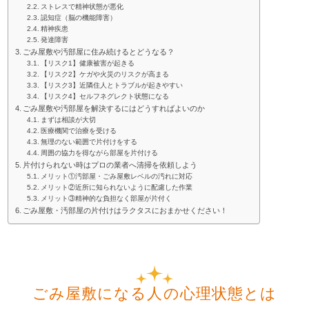
ストレスで精神状態が悪化
認知症（脳の機能障害）
精神疾患
発達障害
ごみ屋敷や汚部屋に住み続けるとどうなる？
【リスク1】健康被害が起きる
【リスク2】ケガや火災のリスクが高まる
【リスク3】近隣住人とトラブルが起きやすい
【リスク4】セルフネグレクト状態になる
ごみ屋敷や汚部屋を解決するにはどうすればよいのか
まずは相談が大切
医療機関で治療を受ける
無理のない範囲で片付けをする
周囲の協力を得ながら部屋を片付ける
片付けられない時はプロの業者へ清掃を依頼しよう
メリット①汚部屋・ごみ屋敷レベルの汚れに対応
メリット②近所に知られないように配慮した作業
メリット③精神的な負担なく部屋が片付く
ごみ屋敷・汚部屋の片付けはラクタスにおまかせください！
ごみ屋敷になる人の心理状態とは