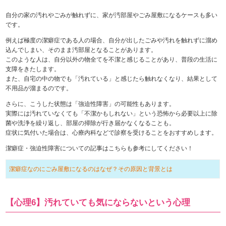
自分の家の汚れやごみが触れずに、家が汚部屋やごみ屋敷になるケースも多い
です。
例えば極度の潔癖症である人の場合、自分が出したごみや汚れを触れずに溜め
込んでしまい、そのまま汚部屋となることがあります。
このような人は、自分以外の物全てを不潔と感じることがあり、普段の生活に
支障をきたします。
また、自宅の中の物でも「汚れている」と感じたら触れなくなり、結果として
不用品が溜まるのです。
さらに、こうした状態は「強迫性障害」の可能性もあります。
実際には汚れていなくても「不潔かもしれない」という恐怖から必要以上に除
菌や洗浄を繰り返し、部屋の掃除が行き届かなくなることも。
症状に気付いた場合は、心療内科などで診察を受けることをおすすめします。
潔癖症・強迫性障害についての記事はこちらも参考にしてください！
潔癖症なのにごみ屋敷になるのはなぜ？その原因と背景とは
【心理6】汚れていても気にならないという心理