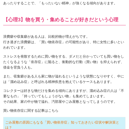
あったりすることで、「もったいない精神」が強くなる傾向があります。
【心理3】物を買う・集めることが好きだという心理
浪費癖や収集癖がある人は、比較的物が増えがちです。
行き過ぎた浪費癖は、「買い物依存症」の可能性があり、特に女性に多いとい
われています。
ストレスを発散するために買い物をする、ダメだと分かっていても買い物をし
たくなるような「依存症」に陥ると、衝動的な行動（買い物）を抑えられず、
借金を背負う人も。
また、収集癖がある人も家に物が溢れるというような状態になりやすく、中に
は「溜め込み症」と呼ばれる精神疾患を抱えているケースもあります。
コレクターは好きな物だけを集める傾向にありますが、溜め込み症の人は「不
要なもの」「持っていてもしょうがない物」も集めてしまいます。
その結果、家の中が物で溢れ、汚部屋やごみ屋敷となってしまうのです。
買い物依存症に関する記事はこちら
ごみ屋敷の原因にもなる「買い物依存症」知っておきたい症状や解決策と
は？