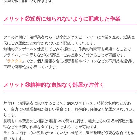
技術で徹底的に取り除きます。
メリット②近所に知られないように配慮した作業
プロの片付け・清掃業者なら、効率的かつスピーディーに作業を進め、近隣住
民にごみ屋敷だと気付かれないよう配慮してくれます。
無地のダンボールを使用してごみを搬出し、作業の時間帯も考慮することで、
プライバシーを守りながら汚部屋・ごみ屋敷を片付けることが可能です。
『
ラクタス
』では、個人情報を含む機密書類やパソコンなどの不用品も適切な
工程で廃棄処分を行っています。
メリット③精神的な負担なく部屋が片付く
片付け・清掃業者に依頼することで、病気やストレス、時間の制約などがあ
り、自力での整理整頓が難しい場合でも、精神的な負担なく部屋がきれいにな
ります。
見積もりや費用のご相談は電話1本で簡単に行え、粗大ごみの回収や部屋の整
理などの大変な作業を全ておまかせすることが可能です。
ラクタスでは、心の整理がついていない状態で、遺品整理が必要な場合でも依
頼できます。