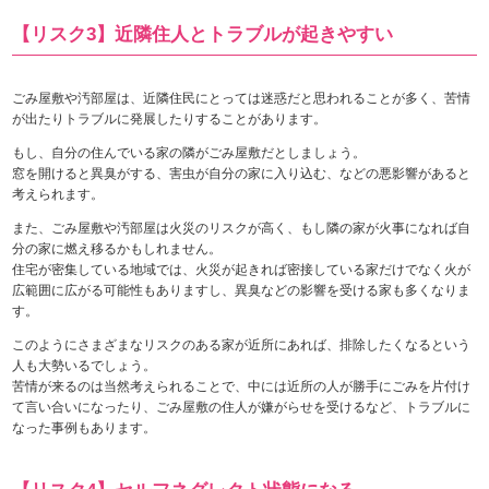
【リスク3】近隣住人とトラブルが起きやすい
ごみ屋敷や汚部屋は、近隣住民にとっては迷惑だと思われることが多く、苦情
が出たりトラブルに発展したりすることがあります。
もし、自分の住んでいる家の隣がごみ屋敷だとしましょう。
窓を開けると異臭がする、害虫が自分の家に入り込む、などの悪影響があると
考えられます。
また、ごみ屋敷や汚部屋は火災のリスクが高く、もし隣の家が火事になれば自
分の家に燃え移るかもしれません。
住宅が密集している地域では、火災が起きれば密接している家だけでなく火が
広範囲に広がる可能性もありますし、異臭などの影響を受ける家も多くなりま
す。
このようにさまざまなリスクのある家が近所にあれば、排除したくなるという
人も大勢いるでしょう。
苦情が来るのは当然考えられることで、中には近所の人が勝手にごみを片付け
て言い合いになったり、ごみ屋敷の住人が嫌がらせを受けるなど、トラブルに
なった事例もあります。