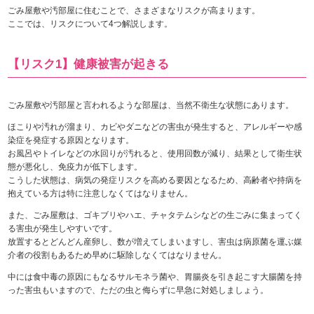
ごみ屋敷や汚部屋に住むことで、さまざまなリスクが高まります。
ここでは、リスクについて4つ解説します。
【リスク1】健康被害が起きる
ごみ屋敷や汚部屋と言われるような部屋は、当然不衛生な状態にあります。
ほこりや汚れが溜まり、カビやダニなどの害虫が発生すると、アレルギーや感
染症を発症する原因となります。
お風呂やトイレなどの水回りが汚れると、使用回数が減り、結果として衛生状
態が悪化し、免疫力が低下します。
こうした状態は、病気の発症リスクを高める要因となるため、高齢者や持病を
抱えている方は特に注意しなくてはなりません。
また、ごみ屋敷は、ゴキブリやハエ、チャタテムシなどの生ごみに集まってく
る害虫が発生しやすいです。
放置するとどんどん産卵し、数が増えてしまいますし、害虫は病原菌を運ぶ媒
介者の役割もあるため早めに駆除しなくてはなりません。
中には食中毒の原因にもなるサルモネラ菌や、胃腸炎を引き起こす大腸菌を持
った害虫もいますので、ただの虫と侮らずに早急に対処しましょう。