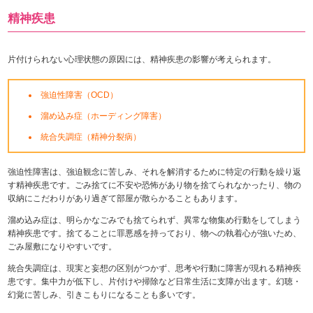
精神疾患
片付けられない心理状態の原因には、精神疾患の影響が考えられます。
強迫性障害（OCD）
溜め込み症（ホーディング障害）
統合失調症（精神分裂病）
強迫性障害は、強迫観念に苦しみ、それを解消するために特定の行動を繰り返
す精神疾患です。ごみ捨てに不安や恐怖があり物を捨てられなかったり、物の
収納にこだわりがあり過ぎて部屋が散らかることもあります。
溜め込み症は、明らかなごみでも捨てられず、異常な物集め行動をしてしまう
精神疾患です。捨てることに罪悪感を持っており、物への執着心が強いため、
ごみ屋敷になりやすいです。
統合失調症は、現実と妄想の区別がつかず、思考や行動に障害が現れる精神疾
患です。集中力が低下し、片付けや掃除など日常生活に支障が出ます。幻聴・
幻覚に苦しみ、引きこもりになることも多いです。