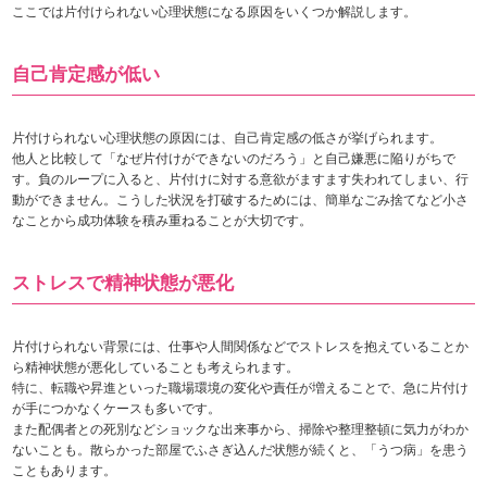
ここでは片付けられない心理状態になる原因をいくつか解説します。
自己肯定感が低い
片付けられない心理状態の原因には、自己肯定感の低さが挙げられます。
他人と比較して「なぜ片付けができないのだろう」と自己嫌悪に陥りがちで
す。負のループに入ると、片付けに対する意欲がますます失われてしまい、行
動ができません。こうした状況を打破するためには、簡単なごみ捨てなど小さ
なことから成功体験を積み重ねることが大切です。
ストレスで精神状態が悪化
片付けられない背景には、仕事や人間関係などでストレスを抱えていることか
ら精神状態が悪化していることも考えられます。
特に、転職や昇進といった職場環境の変化や責任が増えることで、急に片付け
が手につかなくケースも多いです。
また配偶者との死別などショックな出来事から、掃除や整理整頓に気力がわか
ないことも。散らかった部屋でふさぎ込んだ状態が続くと、「うつ病」を患う
こともあります。