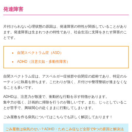
発達障害
片付けられない心理状態の原因は、発達障害の特性が関係していることがあり
ます。発達障害は生まれつきの特性であり、社会生活に支障をきたす障害のこ
とです。
自閉スペクトラム症（ASD）
ADHD（注意欠如・多動性障害）
自閉スペクトラム症は、アスペルガー症候群や自閉症の総称であり、特定のル
ーティンに執着を持ちます。こだわりが強く、片付けや整理整頓が進まなくな
ることも多いです。
ADHDは、注意力が散漫で、衝動的な行動を示す特徴があります。
集中力が低く、計画的に掃除を行うのが難しいです。また、じっとしているこ
とが苦手で、興味関心の赴くままに行動してしまいます。
ごみ屋敷を作る病気についてはこちらでも詳しく解説しております！
ごみ屋敷は病気のせい？ADHD・ためこみ症など全部で9つの原因と解決法