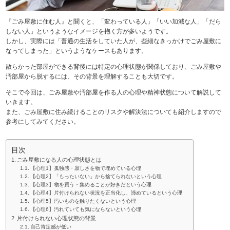
『ごみ屋敷に住む人』と聞くと、「変わっている人」「いい加減な人」「だら
しない人」というようなイメージを抱く方が多いようです。
しかし、実際には「普通の生活をしていた人が、些細なきっかけでごみ屋敷に
なってしまった」というようなケースもあります。
散らかった部屋ができる背後には特定の心理状態が関係しており、ごみ屋敷や
汚部屋から脱するには、その背景を理解することも大切です。
そこで今回は、ごみ屋敷や汚部屋を作る人の心理や精神状態について解説して
いきます。
また、ごみ屋敷に住み続けることのリスクや解決法についても紹介しますので
参考にしてみてください。
目次
ごみ屋敷になる人の心理状態とは
【心理1】孤独感・寂しさを物で埋めている心理
【心理2】「もったいない」から捨てられないという心理
【心理3】物を買う・集めることが好きだという心理
【心理4】片付けられない状況を正当化し、諦めているという心理
【心理5】汚いものを触りたくないという心理
【心理6】汚れていても気にならないという心理
片付けられない心理状態の背景
自己肯定感が低い