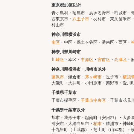
東京都23区以外
青ヶ島村・昭島市・あきる野市・稲城市・青
西東京市・
八王子市
・羽村市・東久留米市・
村山市
神奈川県横浜市
南区
・中区・保土ヶ谷区・港南区・西区・
神奈川県川崎市
川崎区
・幸区・
中原区
・
宮前区
・
高津区
・
神奈川県横浜市・川崎市以外
藤沢市
・鎌倉市・
茅ヶ崎市
・逗子市・
横須
大磯町・大井町・小田原市・秦野市・愛川
千葉県千葉市
千葉市稲毛区・
千葉市中央区
・千葉市花見
千葉県千葉市以外
旭市・我孫子市・鋸南町（安房郡）・大多
浦安市・大網白里市・
柏市
・勝浦市・神崎
十九里町（山武郡）・芝山町（山武郡）・