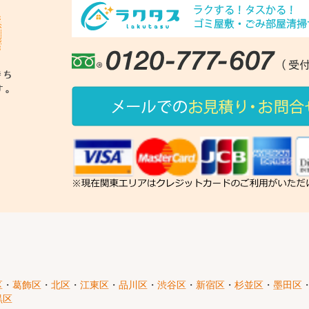
区
・
葛飾区
・
北区
・
江東区
・
品川区
・
渋谷区
・
新宿区
・
杉並区
・
墨田区
黒区