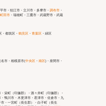
小平市・狛江市・立川市・多摩市・
調布市
・
町田市
・瑞穂町・三鷹市・武蔵野市・武蔵
区・都筑区・
鶴見区
・
青葉区
・緑区
名市・相模原市(
中央区
・
南区
)・座間市・
市・栄町（印旛郡）・酒々井町（印旛郡）・
市・鴨川市・木更津市・君津市・佐倉市・九
子市・一宮町（長生郡）・白子町（長生