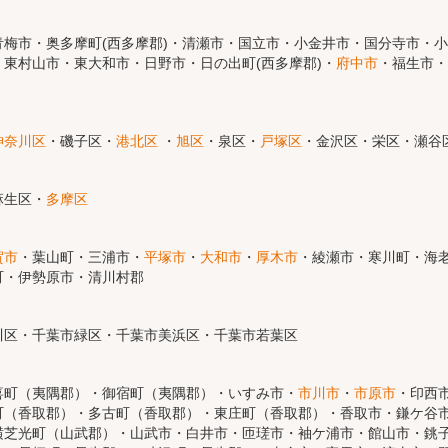
梅市・奥多摩町(西多摩郡)・清瀬市・国立市・小金井市・国分寺市・
東村山市・東大和市・日野市・日の出町(西多摩郡)・
府中市
・福生市・
神奈川区
・磯子区・
港北区
・
旭区
・泉区・
戸塚区
・金沢区・栄区・瀬谷
麻生区・
多摩区
賀市
・葉山町・三浦市・
平塚市
・
大和市
・
厚木市
・綾瀬市・寒川町・海老
町・伊勢原市・清川村郡
川区・千葉市緑区・千葉市美浜区・千葉市若葉区
喜町（夷隅郡）・御宿町（夷隅郡）・いすみ市・
市川市
・
市原市
・印西
町（香取郡）・多古町（香取郡）・東庄町（香取郡）・香取市・鎌ケ谷
横芝光町（山武郡）・山武市・白井市・匝瑳市・袖ケ浦市・館山市・銚