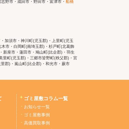
習志野市・成田市・野田市・富津市・
船橋
市
・加須市・神川町(児玉郡)・上里町(児玉
木市・白岡町(南埼玉郡)・杉戸町(北葛飾
)・新座市・蓮田市・鳩山町(比企郡)・羽生
里町(児玉郡)・三郷市皆野町(秩父郡)・宮
大里郡)・嵐山町(比企郡)・和光市・蕨市
て
ゴミ屋敷コラム一覧
お知らせ一覧
ゴミ屋敷事例
高価買取事例