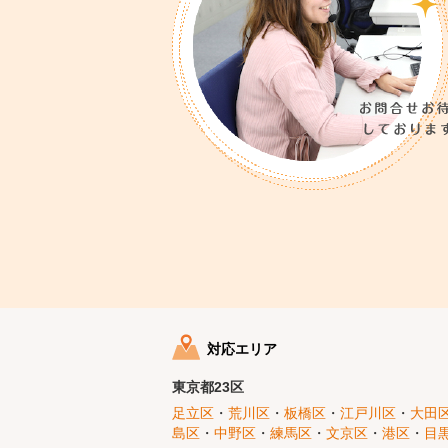
対応エリア
東京都23区
足立区
・
荒川区
・
板橋区
・
江戸川区
・
大田
島区
・
中野区
・
練馬区
・
文京区
・
港区
・
目