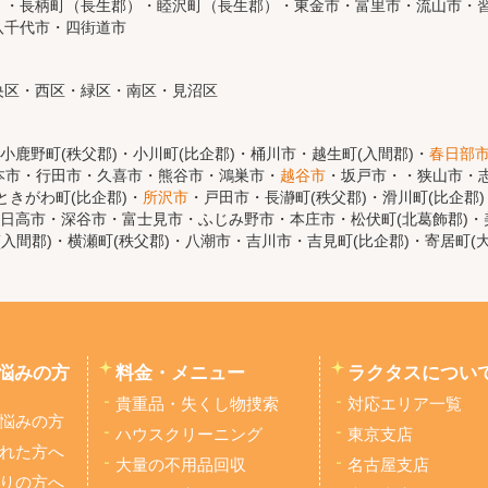
）・長柄町（長生郡）・睦沢町（長生郡）・東金市・富里市・流山市・
八千代市・四街道市
央区・西区・緑区・南区・見沼区
小鹿野町(秩父郡)・小川町(比企郡)・桶川市・越生町(入間郡)・
春日部
本市・行田市・久喜市・熊谷市・鴻巣市・
越谷市
・坂戸市・・狭山市・志
きがわ町(比企郡)・
所沢市
・戸田市・長瀞町(秩父郡)・滑川町(比企郡
日高市・深谷市・富士見市・ふじみ野市・本庄市・松伏町(北葛飾郡)・美
(入間郡)・横瀬町(秩父郡)・八潮市・吉川市・吉見町(比企郡)・寄居町(
悩みの方
料金・メニュー
ラクタスについ
貴重品・失くし物捜索
対応エリア一覧
悩みの方
ハウスクリーニング
東京支店
れた方へ
大量の不用品回収
名古屋支店
りの方へ