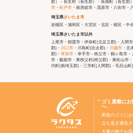
郡）・長生村（長生郡）・長南町（長生郡
市
・
松戸市
・南房総市・茂原市・八街市・
埼玉県
さいたま市
岩槻区・浦和区・大宮区・北区・桜区・中
埼玉県さいたま市以外
上尾市・朝霞市・伊奈町(北足立郡)・入間市
郡)・
川口市
・川島町(比企郡)・
川越市
・北
郡)・
草加市
・幸手市・秩父市・鶴ヶ島市・と
市・飯能市・東秩父村(秩父郡)・東松山市・
代町(南埼玉郡)・三芳町(入間郡)・毛呂山町
ゴミ屋敷にお
へ
家族のゴミにお
立ち退き通告さ
大量の物でお困