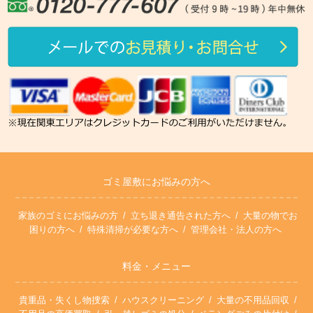
ゴミ屋敷にお悩みの方へ
家族のゴミにお悩みの方
立ち退き通告された方へ
大量の物でお
困りの方へ
特殊清掃が必要な方へ
管理会社・法人の方へ
料金・メニュー
貴重品・失くし物捜索
ハウスクリーニング
大量の不用品回収