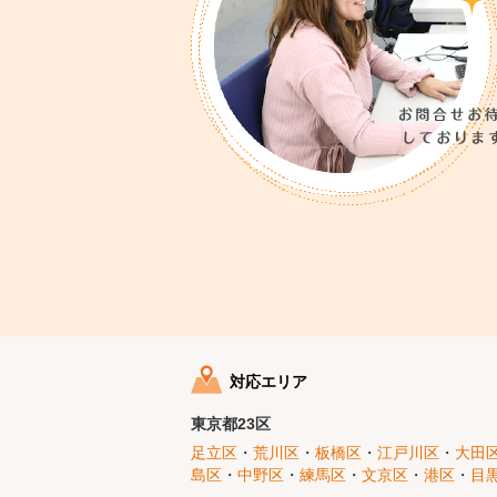
対応エリア
東京都23区
足立区
・
荒川区
・
板橋区
・
江戸川区
・
大田
島区
・
中野区
・
練馬区
・
文京区
・
港区
・
目