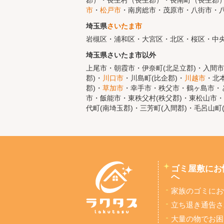
郡）・長生村（長生郡）・長南町（長生郡
市
・
松戸市
・南房総市・茂原市・八街市・
埼玉県
さいたま市
岩槻区・浦和区・大宮区・北区・桜区・中
埼玉県さいたま市以外
上尾市・朝霞市・伊奈町(北足立郡)・入間市
郡)・
川口市
・川島町(比企郡)・
川越市
・北
郡)・
草加市
・幸手市・秩父市・鶴ヶ島市・と
市・飯能市・東秩父村(秩父郡)・東松山市・
代町(南埼玉郡)・三芳町(入間郡)・毛呂山町
ゴミ屋敷にお
へ
家族のゴミにお
立ち退き通告さ
大量の物でお困