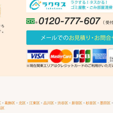
区
・
葛飾区
・
北区
・
江東区
・
品川区
・
渋谷区
・
新宿区
・
杉並区
・
墨田区
黒区