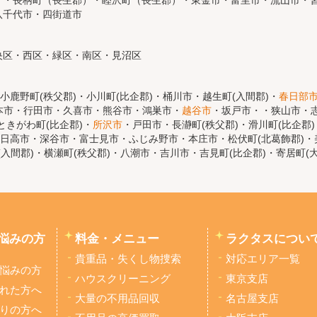
）・長柄町（長生郡）・睦沢町（長生郡）・東金市・富里市・流山市・
八千代市・四街道市
央区・西区・緑区・南区・見沼区
小鹿野町(秩父郡)・小川町(比企郡)・桶川市・越生町(入間郡)・
春日部
本市・行田市・久喜市・熊谷市・鴻巣市・
越谷市
・坂戸市・・狭山市・志
きがわ町(比企郡)・
所沢市
・戸田市・長瀞町(秩父郡)・滑川町(比企郡
日高市・深谷市・富士見市・ふじみ野市・本庄市・松伏町(北葛飾郡)・美
(入間郡)・横瀬町(秩父郡)・八潮市・吉川市・吉見町(比企郡)・寄居町(
悩みの方
料金・メニュー
ラクタスについ
貴重品・失くし物捜索
対応エリア一覧
悩みの方
ハウスクリーニング
東京支店
れた方へ
大量の不用品回収
名古屋支店
りの方へ