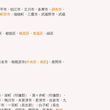
小平市・狛江市・立川市・多摩市・
調布市
・
町田市
・瑞穂町・三鷹市・武蔵野市・武蔵
区・都筑区・
鶴見区
・
青葉区
・緑区
名市・相模原市(
中央区
・
南区
)・座間市・
市・栄町（印旛郡）・酒々井町（印旛郡）・
市・鴨川市・木更津市・君津市・佐倉市・九
子市・一宮町（長生郡）・白子町（長生