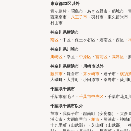
東京都23区以外
青ヶ島村・昭島市・あきる野市・稲城市・青
西東京市・
八王子市
・羽村市・東久留米市・
村山市
神奈川県横浜市
南区
・中区・保土ヶ谷区・港南区・西区・
神奈川県川崎市
川崎区
・幸区・
中原区
・
宮前区
・
高津区
・
神奈川県横浜市・川崎市以外
藤沢市
・鎌倉市・
茅ヶ崎市
・逗子市・
横須
大磯町・大井町・小田原市・秦野市・愛川
千葉県千葉市
千葉市稲毛区・
千葉市中央区
・千葉市花見
千葉県千葉市以外
旭市・我孫子市・鋸南町（安房郡）・大多
浦安市・大網白里市・
柏市
・勝浦市・神崎
十九里町（山武郡）・芝山町（山武郡）・