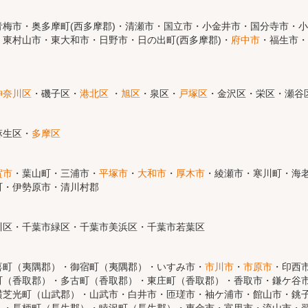
梅市・奥多摩町(西多摩郡)・清瀬市・国立市・小金井市・国分寺市・
東村山市・東大和市・日野市・日の出町(西多摩郡)・
府中市
・福生市・
神奈川区
・磯子区・
港北区
・
旭区
・泉区・
戸塚区
・金沢区・栄区・瀬谷
麻生区・
多摩区
賀市
・葉山町・三浦市・
平塚市
・
大和市
・
厚木市
・綾瀬市・寒川町・海老
町・伊勢原市・清川村郡
川区・千葉市緑区・千葉市美浜区・千葉市若葉区
喜町（夷隅郡）・御宿町（夷隅郡）・いすみ市・
市川市
・
市原市
・印西
町（香取郡）・多古町（香取郡）・東庄町（香取郡）・香取市・鎌ケ谷
横芝光町（山武郡）・山武市・白井市・匝瑳市・袖ケ浦市・館山市・銚