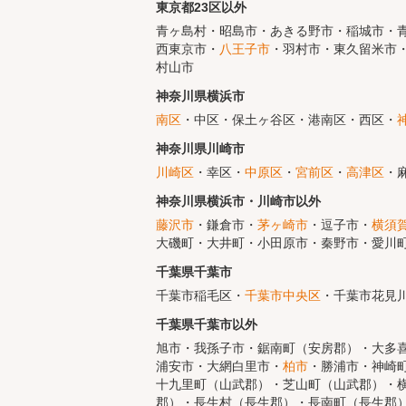
東京都23区以外
青ヶ島村・昭島市・あきる野市・稲城市・青
西東京市・
八王子市
・羽村市・東久留米市・
村山市
神奈川県横浜市
南区
・中区・保土ヶ谷区・港南区・西区・
神奈川県川崎市
川崎区
・幸区・
中原区
・
宮前区
・
高津区
・
神奈川県横浜市・川崎市以外
藤沢市
・鎌倉市・
茅ヶ崎市
・逗子市・
横須
大磯町・大井町・小田原市・秦野市・愛川
千葉県千葉市
千葉市稲毛区・
千葉市中央区
・千葉市花見
千葉県千葉市以外
旭市・我孫子市・鋸南町（安房郡）・大多
浦安市・大網白里市・
柏市
・勝浦市・神崎
十九里町（山武郡）・芝山町（山武郡）・
郡）・長生村（長生郡）・長南町（長生郡