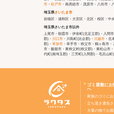
市
・
松戸市
・南房総市・茂原市・八街市・
埼玉県
さいたま市
岩槻区・浦和区・大宮区・北区・桜区・中
埼玉県さいたま市以外
上尾市・朝霞市・伊奈町(北足立郡)・入間市
郡)・
川口市
・川島町(比企郡)・
川越市
・北
郡)・
草加市
・幸手市・秩父市・鶴ヶ島市・と
市・飯能市・東秩父村(秩父郡)・東松山市・
代町(南埼玉郡)・三芳町(入間郡)・毛呂山町
ゴミ屋敷にお
へ
家族のゴミにお
立ち退き通告さ
大量の物でお困