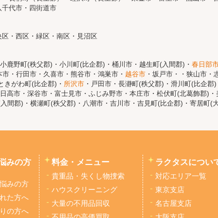
八千代市・四街道市
央区・西区・緑区・南区・見沼区
小鹿野町(秩父郡)・小川町(比企郡)・桶川市・越生町(入間郡)・
春日部
本市・行田市・久喜市・熊谷市・鴻巣市・
越谷市
・坂戸市・・狭山市・志
きがわ町(比企郡)・
所沢市
・戸田市・長瀞町(秩父郡)・滑川町(比企郡
日高市・深谷市・富士見市・ふじみ野市・本庄市・松伏町(北葛飾郡)・美
(入間郡)・横瀬町(秩父郡)・八潮市・吉川市・吉見町(比企郡)・寄居町(
悩みの方
料金・メニュー
ラクタスについ
貴重品・失くし物捜索
対応エリア一覧
悩みの方
ハウスクリーニング
東京支店
れた方へ
大量の不用品回収
名古屋支店
りの方へ
不用品の高価買取
大阪支店