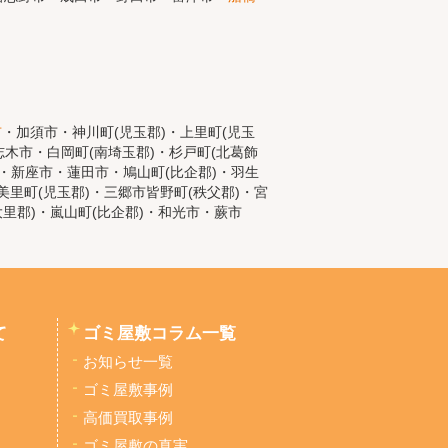
市
・加須市・神川町(児玉郡)・上里町(児玉
木市・白岡町(南埼玉郡)・杉戸町(北葛飾
)・新座市・蓮田市・鳩山町(比企郡)・羽生
里町(児玉郡)・三郷市皆野町(秩父郡)・宮
大里郡)・嵐山町(比企郡)・和光市・蕨市
て
ゴミ屋敷コラム一覧
お知らせ一覧
ゴミ屋敷事例
高価買取事例
ゴミ屋敷の真実