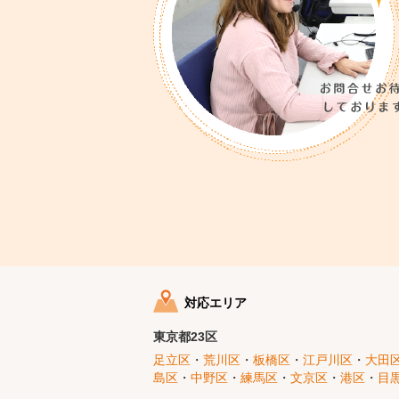
対応エリア
東京都23区
足立区
・
荒川区
・
板橋区
・
江戸川区
・
大田
島区
・
中野区
・
練馬区
・
文京区
・
港区
・
目