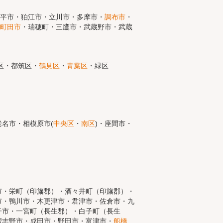
小平市・狛江市・立川市・多摩市・
調布市
・
町田市
・瑞穂町・三鷹市・武蔵野市・武蔵
区・都筑区・
鶴見区
・
青葉区
・緑区
名市・相模原市(
中央区
・
南区
)・座間市・
市・栄町（印旛郡）・酒々井町（印旛郡）・
市・鴨川市・木更津市・君津市・佐倉市・九
子市・一宮町（長生郡）・白子町（長生
習志野市・成田市・野田市・富津市・
船橋