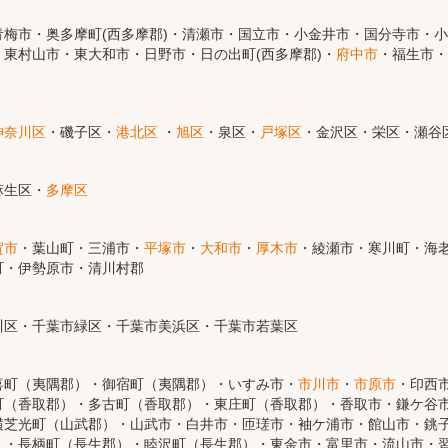
梅市・奥多摩町(西多摩郡)・清瀬市・国立市・小金井市・国分寺市・
東村山市・東大和市・日野市・日の出町(西多摩郡)・
府中市
・福生市・
神奈川区
・磯子区・
港北区
・
旭区
・泉区・
戸塚区
・金沢区・栄区・瀬谷
麻生区・
多摩区
賀市
・葉山町・三浦市・
平塚市
・
大和市
・
厚木市
・綾瀬市・寒川町・海老
町・伊勢原市・清川村郡
川区・千葉市緑区・千葉市美浜区・千葉市若葉区
喜町（夷隅郡）・御宿町（夷隅郡）・いすみ市・
市川市
・
市原市
・印西
町（香取郡）・多古町（香取郡）・東庄町（香取郡）・香取市・鎌ケ谷
横芝光町（山武郡）・山武市・白井市・匝瑳市・袖ケ浦市・館山市・銚
）・長柄町（長生郡）・睦沢町（長生郡）・東金市・富里市・流山市・