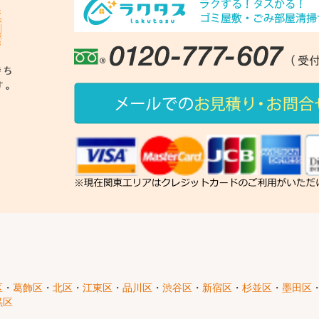
区
・
葛飾区
・
北区
・
江東区
・
品川区
・
渋谷区
・
新宿区
・
杉並区
・
墨田区
黒区