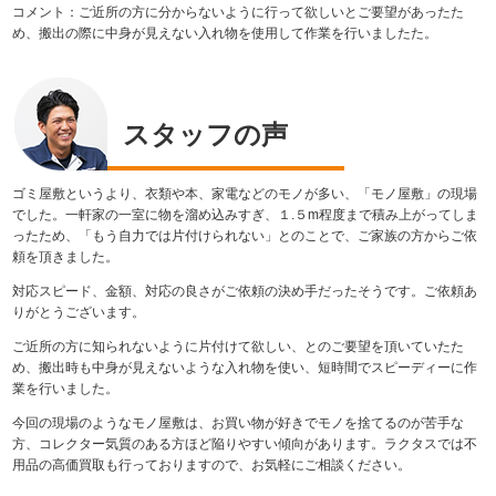
コメント：ご近所の方に分からないように行って欲しいとご要望があったた
め、搬出の際に中身が見えない入れ物を使用して作業を行いましたた。
スタッフの声
ゴミ屋敷というより、衣類や本、家電などのモノが多い、「モノ屋敷」の現場
でした。
一軒家の一室に物を溜め込みすぎ、１.５m程度まで積み上がってしま
ったため、「もう自力では片付けられない」とのことで、ご家族の方からご依
頼を頂きました。
対応スピード、金額、対応の良さがご依頼の決め手だったそうです。ご依頼あ
りがとうございます。
ご近所の方に知られないように片付けて欲しい、とのご要望を頂いていたた
め、搬出時も中身が見えないような入れ物を使い、短時間でスピーディーに作
業を行いました。
今回の現場のようなモノ屋敷は、お買い物が好きでモノを捨てるのが苦手な
方、コレクター気質のある方ほど陥りやすい傾向があります。ラクタスでは不
用品の高価買取も行っておりますので、お気軽にご相談ください。