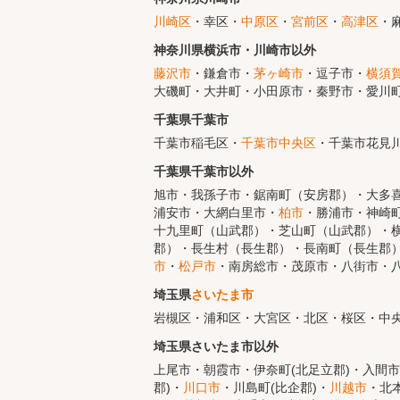
川崎区
・幸区・
中原区
・
宮前区
・
高津区
・
神奈川県横浜市・川崎市以外
藤沢市
・鎌倉市・
茅ヶ崎市
・逗子市・
横須
大磯町・大井町・小田原市・秦野市・愛川
千葉県千葉市
千葉市稲毛区・
千葉市中央区
・千葉市花見
千葉県千葉市以外
旭市・我孫子市・鋸南町（安房郡）・大多
浦安市・大網白里市・
柏市
・勝浦市・神崎
十九里町（山武郡）・芝山町（山武郡）・
郡）・長生村（長生郡）・長南町（長生郡
市
・
松戸市
・南房総市・茂原市・八街市・
埼玉県
さいたま市
岩槻区・浦和区・大宮区・北区・桜区・中
埼玉県さいたま市以外
上尾市・朝霞市・伊奈町(北足立郡)・入間市
郡)・
川口市
・川島町(比企郡)・
川越市
・北