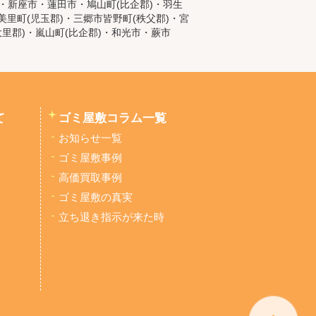
)・新座市・蓮田市・鳩山町(比企郡)・羽生
里町(児玉郡)・三郷市皆野町(秩父郡)・宮
大里郡)・嵐山町(比企郡)・和光市・蕨市
て
ゴミ屋敷コラム一覧
お知らせ一覧
ゴミ屋敷事例
高価買取事例
ゴミ屋敷の真実
立ち退き指示が来た時