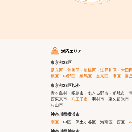
対応エリア
東京都23区
足立区
・
荒川区
・
板橋区
・
江戸川区
・
大田
島区
・
中野区
・
練馬区
・
文京区
・
港区
・
目
東京都23区以外
青ヶ島村・昭島市・あきる野市・稲城市・青
西東京市・
八王子市
・羽村市・東久留米市・
村山市
神奈川県横浜市
南区
・中区・保土ヶ谷区・港南区・西区・
神奈川県川崎市