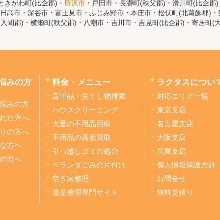
きがわ町(比企郡)・
所沢市
・戸田市・長瀞町(秩父郡)・滑川町(比企郡
日高市・深谷市・富士見市・ふじみ野市・本庄市・松伏町(北葛飾郡)・美
(入間郡)・横瀬町(秩父郡)・八潮市・吉川市・吉見町(比企郡)・寄居町(
悩みの方
料金・メニュー
ラクタスについ
貴重品・失くし物捜索
対応エリア一覧
悩みの方
ハウスクリーニング
東京支店
れた方へ
大量の不用品回収
名古屋支店
りの方へ
不用品の高価買取
大阪支店
な方へ
引っ越しゴミの処分
兵庫支店
の方へ
ベランダごみの片付け
個人情報保護方針
空き家整理
お問合せ
遺品整理専門サイト
無料見積り