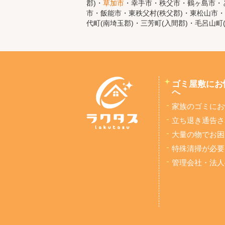
郡)・
草加市
・幸手市・秩父市・鶴ヶ島市・と
市・飯能市・東秩父村(秩父郡)・東松山市・
代町(南埼玉郡)・三芳町(入間郡)・毛呂山町
ゴミ屋敷にお
へ
家族のゴミにお
立ち退き通告さ
大量の物でお困
特殊清掃が必要
管理会社・法人