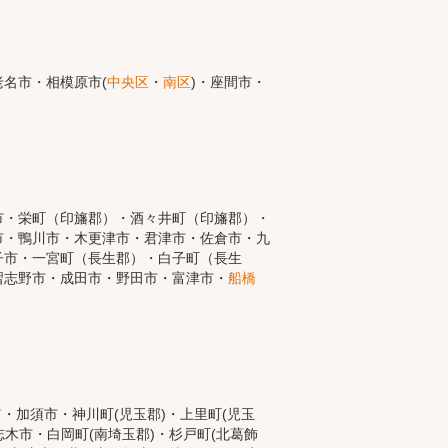
名市・相模原市(
中央区
・
南区
)・座間市・
市・栄町（印旛郡）・酒々井町（印旛郡）・
市・鴨川市・木更津市・君津市・佐倉市・九
子市・一宮町（長生郡）・白子町（長生
習志野市・成田市・野田市・富津市・
船橋
市
・加須市・神川町(児玉郡)・上里町(児玉
木市・白岡町(南埼玉郡)・杉戸町(北葛飾