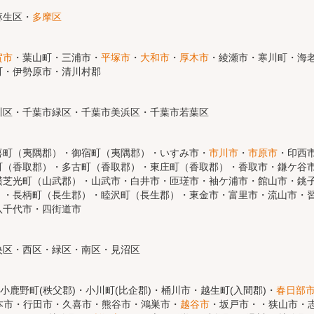
麻生区・
多摩区
賀市
・葉山町・三浦市・
平塚市
・
大和市
・
厚木市
・綾瀬市・寒川町・海老
町・伊勢原市・清川村郡
川区・千葉市緑区・千葉市美浜区・千葉市若葉区
喜町（夷隅郡）・御宿町（夷隅郡）・いすみ市・
市川市
・
市原市
・印西
町（香取郡）・多古町（香取郡）・東庄町（香取郡）・香取市・鎌ケ谷
横芝光町（山武郡）・山武市・白井市・匝瑳市・袖ケ浦市・館山市・銚
）・長柄町（長生郡）・睦沢町（長生郡）・東金市・富里市・流山市・
八千代市・四街道市
央区・西区・緑区・南区・見沼区
小鹿野町(秩父郡)・小川町(比企郡)・桶川市・越生町(入間郡)・
春日部
本市・行田市・久喜市・熊谷市・鴻巣市・
越谷市
・坂戸市・・狭山市・志